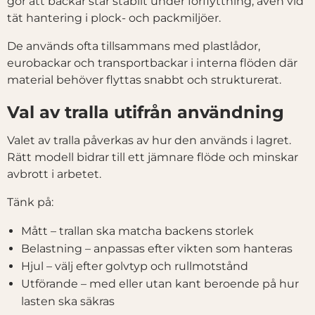
gör att backar står stabilt under förflyttning, även vid
tät hantering i plock- och packmiljöer.
De används ofta tillsammans med plastlådor,
eurobackar och transportbackar i interna flöden där
material behöver flyttas snabbt och strukturerat.
Val av tralla utifrån användning
Valet av tralla påverkas av hur den används i lagret.
Rätt modell bidrar till ett jämnare flöde och minskar
avbrott i arbetet.
Tänk på:
Mått – trallan ska matcha backens storlek
Belastning – anpassas efter vikten som hanteras
Hjul – välj efter golvtyp och rullmotstånd
Utförande – med eller utan kant beroende på hur
lasten ska säkras