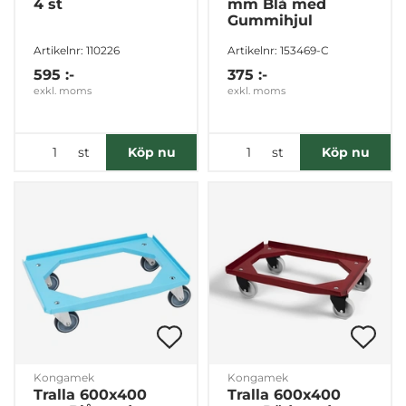
4 st
mm Blå med
Gummihjul
Artikelnr: 110226
Artikelnr: 153469-C
595 :-
375 :-
exkl. moms
exkl. moms
st
st
Köp nu
Köp nu
Kongamek
Kongamek
Tralla 600x400
Tralla 600x400