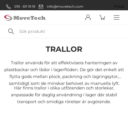
019 - 611 19 19
info@movetech.com
Företag
Privat
Sök
Lager
Plastlådor
Tillbehör Plastlådor
Trallor
produkt
TRALLOR
Välkommen! Välj hur du vill
handla:
Trallor används för att effektivisera hanteringen av
plastbackar och lådor i lagerflöden. De gör det enkelt att
flytta gods mellan plock, packning och lagringsytor,
Företag
samtidigt som de minskar behovet av manuella lyft.
Här finns trallor i olika utföranden och storlekar,
Företag
anpassade för daglig användning i lager där stabil
transport och smidiga rörelser är avgörande.
Privatperson
Privat