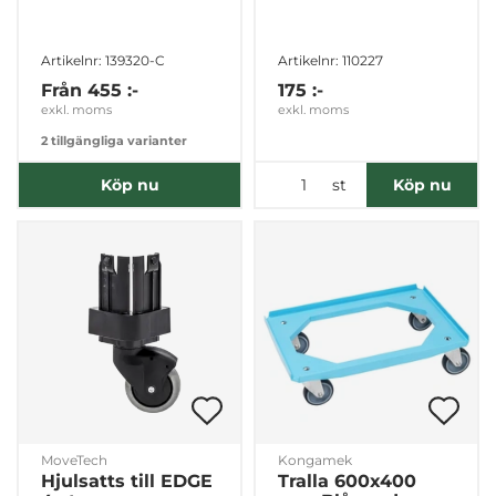
Artikelnr: 139320-C
Artikelnr: 110227
Från
455 :-
175 :-
exkl. moms
exkl. moms
2 tillgängliga varianter
st
Köp nu
Köp nu
MoveTech
Kongamek
Hjulsatts till EDGE
Tralla 600x400