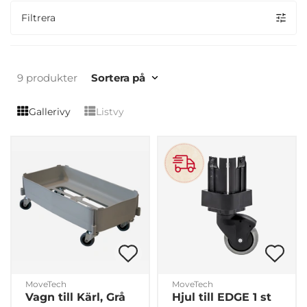
Filtrera
9 produkter
Sortera på
Gallerivy
Listvy
MoveTech
MoveTech
Vagn till Kärl, Grå
Hjul till EDGE 1 st