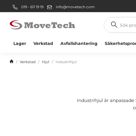
019 - 611 19 19
info@movetech.com
Sök
produkt
Lager
Verkstad
Avfallshantering
Säkerhetspro
Verkstad
Hjul
Industrihjul
Industrihjul är anpassade 
o