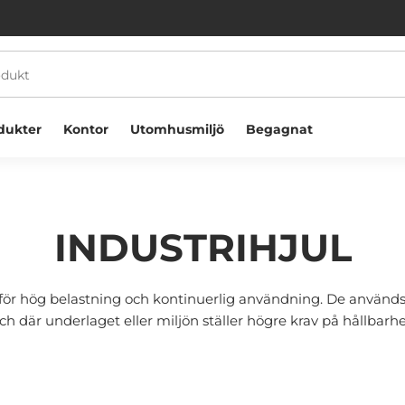
dukter
Kontor
Utomhusmiljö
Begagnat
INDUSTRIHJUL
för hög belastning och kontinuerlig användning. De används 
Välkommen! Välj hur du vill handla:
ch där underlaget eller miljön ställer högre krav på hållbarhe
Företag
Privatperson