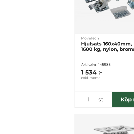
MoveTech
Hjulsats 160x40mm,
1600 kg, nylon, brom
Artikelnr: 145985
1 534 :-
exkl. moms
st
Köp 