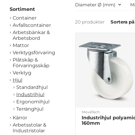
Diameter Ø (mm)
Ma
Sortiment
Container
20 produkter
Sortera på
Avfallscontainer
Arbetsbänkar &
Arbetsbord
Mattor
Verktygsförvaring
Plåtskåp &
Förvaringsskåp
Verktyg
Hjul
Standardhjul
Industrihjul
Ergonomihjul
Terränghjul
MoveTech
Industrihjul polyami
Kärror
160mm
Arbetsstolar &
Industristolar