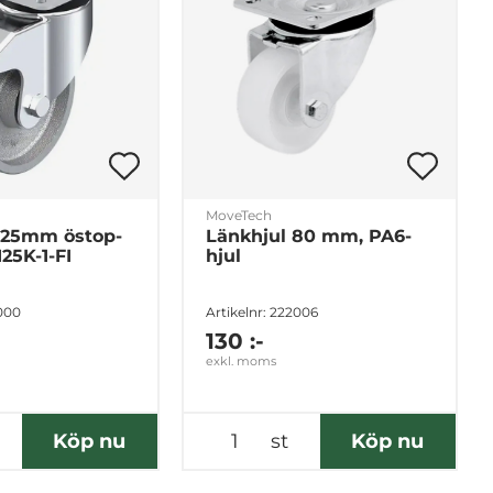
MoveTech
125mm östop-
Länkhjul 80 mm, PA6-
125K-1-FI
hjul
5000
Artikelnr: 222006
130 :-
exkl. moms
Köp nu
st
Köp nu