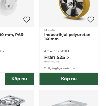
MoveTech
 80 mm, PA6-
Industrihjul polyuretan
160mm
2007
Artikelnr: 217010-C
Från
525 :-
exkl. moms
2 tillgängliga varianter
Köp nu
Köp nu