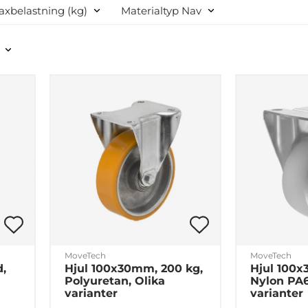
Företag
Privat
xbelastning (kg)
Materialtyp Nav
MoveTech
MoveTech
d,
Hjul 100x30mm, 200 kg,
Hjul 100x
Polyuretan, Olika
Nylon PA6
varianter
varianter