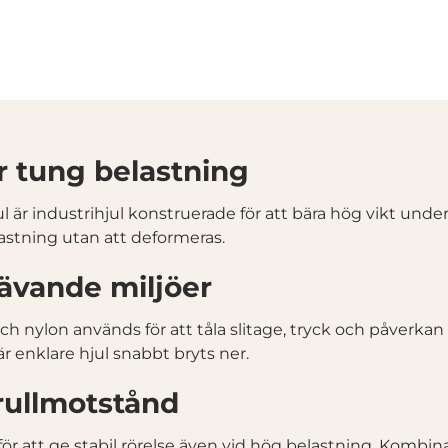
ör tung belastning
hjul är industrihjul konstruerade för att bära hög vikt unde
lastning utan att deformeras.
rävande miljöer
h nylon används för att tåla slitage, tryck och påverkan 
är enklare hjul snabbt bryts ner.
 rullmotstånd
för att ge stabil rörelse även vid hög belastning. Kombi