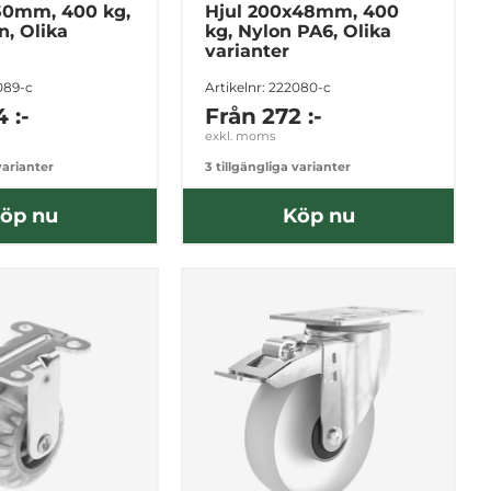
50mm, 400 kg,
Hjul 200x48mm, 400
n, Olika
kg, Nylon PA6, Olika
varianter
2089-c
Artikelnr: 222080-c
 :-
Från
272 :-
exkl. moms
varianter
3 tillgängliga varianter
öp nu
Köp nu