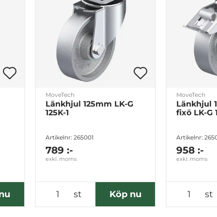
MoveTech
MoveTech
Länkhjul 125mm LK-G
Länkhjul 
125K-1
fixö LK-G 
Artikelnr: 265001
Artikelnr: 26
789 :-
958 :-
exkl. moms
exkl. moms
nu
st
Köp nu
st