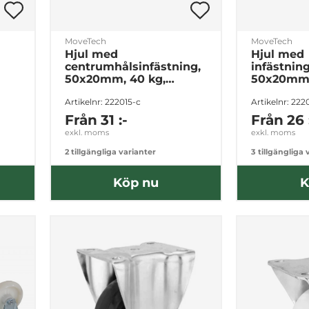
MoveTech
MoveTech
Hjul med
Hjul med
centrumhålsinfästning,
infästning
50x20mm, 40 kg,
50x20mm,
Polyuretan, Olika
Polyureta
Artikelnr: 222015-c
Artikelnr: 222
varianter
varianter
Från
31 :-
Från
26 
exkl. moms
exkl. moms
2 tillgängliga varianter
3 tillgängliga 
Köp nu
K