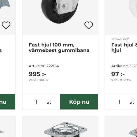
MoveTech
Fast hjul 100 mm,
Fast hjul
s
värmebest gummibana
hjul
Artikelnr: 222124
Artikelnr: 22
995 :-
97 :-
exkl. moms
exkl. moms
nu
st
Köp nu
st