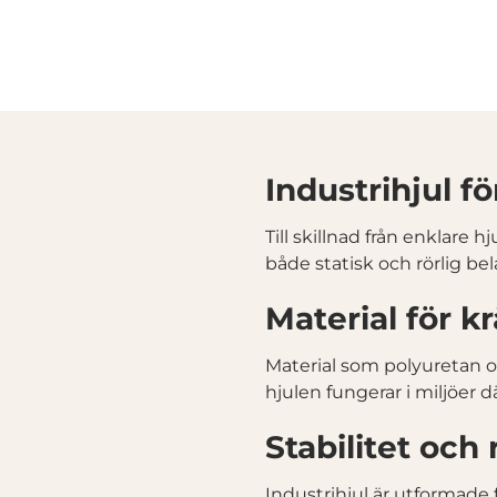
Industrihjul f
Till skillnad från enklare 
både statisk och rörlig be
Material för k
Material som polyuretan oc
hjulen fungerar i miljöer d
Stabilitet och
Industrihjul är utformade 