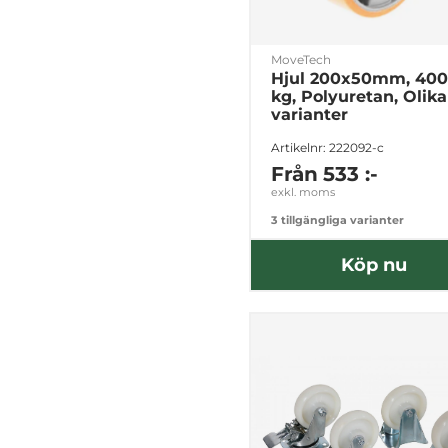
MoveTech
Hjul 200x50mm, 400
kg, Polyuretan, Olika
varianter
Artikelnr: 222092-c
Från
533 :-
exkl. moms
3 tillgängliga varianter
Köp nu