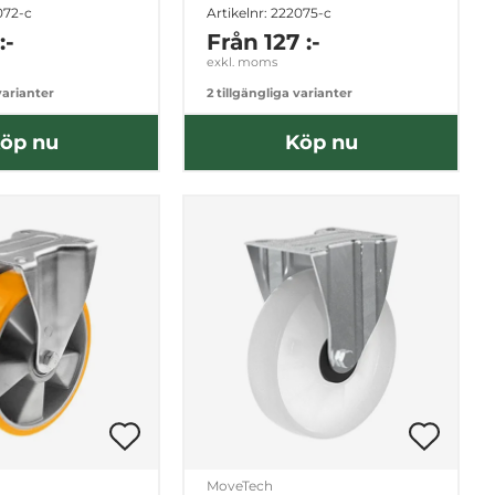
072-c
Artikelnr: 222075-c
:-
Från
127 :-
exkl. moms
varianter
2 tillgängliga varianter
öp nu
Köp nu
MoveTech