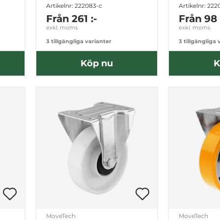
Artikelnr: 222083-c
Artikelnr: 222
Från
261 :-
Från
98 
exkl. moms
exkl. moms
3 tillgängliga varianter
3 tillgängliga 
Köp nu
K
MoveTech
MoveTech