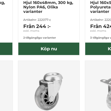
kg,
Hjul 160x48mm, 300 kg,
Hjul 160x
Nylon PA6, Olika
Polyureta
varianter
varianter
Artikelnr: 222077-c
Artikelnr: 22
Från
244 :-
Från
424
exkl. moms
exkl. moms
2 tillgängliga varianter
3 tillgängliga 
Köp nu
K