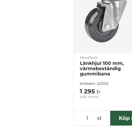
MoveTech
Länkhjul 100 mm,
värmebeständig
gummibana
Artikelnr: 222123
1 295 :-
exkl. moms
st
Köp 