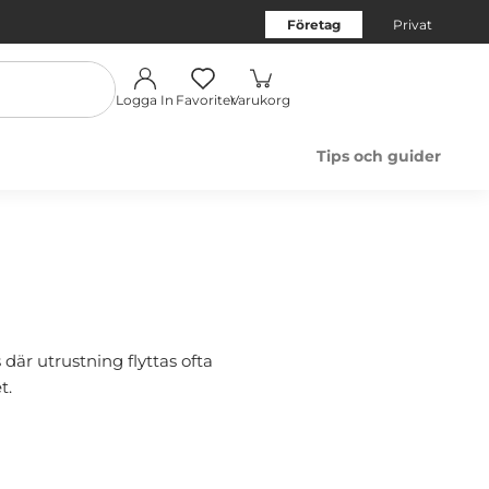
Företag
Privat
Logga In
Favoriter
Varukorg
Tips och guider
där utrustning flyttas ofta
t.