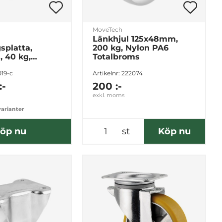
MoveTech
Länkhjul 125x48mm,
splatta,
200 kg, Nylon PA6
 40 kg,
Totalbroms
n, Olika
019-c
Artikelnr: 222074
:-
200 :-
exkl. moms
varianter
öp nu
st
Köp nu