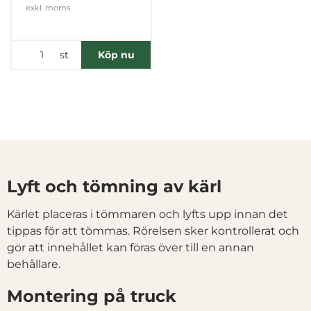
exkl. moms
st
Köp nu
Denna webbplats använder cookies
Vi använder enhetsidentifierare för att anpassa innehållet
och annonserna till användarna, tillhandahålla funktioner
för sociala medier och analysera vår trafik. Vi
vidarebefordrar även sådana identifierare och annan
Lyft och tömning av kärl
information från din enhet till de sociala medier och
annons- och analysföretag som vi samarbetar med.
Kärlet placeras i tömmaren och lyfts upp innan det
Dessa kan i sin tur kombinera informationen med annan
tippas för att tömmas. Rörelsen sker kontrollerat och
information som du har tillhandahållit eller som de har
gör att innehållet kan föras över till en annan
samlat in när du har använt deras tjänster.
behållare.
Samtyckesval
Nödvändig
Montering på truck