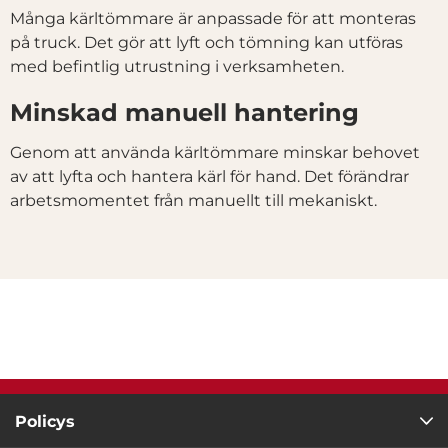
Många kärltömmare är anpassade för att monteras
Inställningar
på truck. Det gör att lyft och tömning kan utföras
med befintlig utrustning i verksamheten.
Statistik
Minskad manuell hantering
Genom att använda kärltömmare minskar behovet
Marknadsföring
av att lyfta och hantera kärl för hand. Det förändrar
arbetsmomentet från manuellt till mekaniskt.
Visa detaljer
Tillåt alla
Tillåt urval
Avvisa
Policys