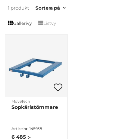
1 produkt
Sortera på
Gallerivy
Listvy
MoveTech
Sopkärlstömmare
Artikelnr: 145938
6 485 :-