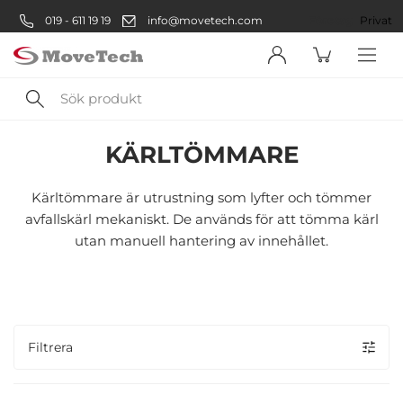
019 - 611 19 19
info@movetech.com
Företag
Privat
Sök
Avfallshantering
Källsortering
Avfallskärl
Kärltömmare
produkt
KÄRLTÖMMARE
Välkommen! Välj hur du vill
handla:
Kärltömmare är utrustning som lyfter och tömmer
avfallskärl mekaniskt. De används för att tömma kärl
utan manuell hantering av innehållet.
Företag
Företag
Privatperson
Filtrera
Privat