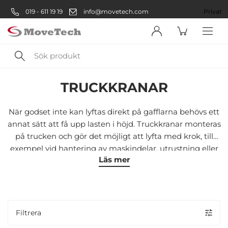
019 - 611 19 19
info@movetech.com
Företag
Privat
Sök
Lager
Lyftutrustning
Gaffel- & Trucktillbehör
Truckkranar
produkt
TRUCKKRANAR
Välkommen! Välj hur du vill
handla:
När godset inte kan lyftas direkt på gafflarna behövs ett
annat sätt att få upp lasten i höjd. Truckkranar monteras
på trucken och gör det möjligt att lyfta med krok, till
Företag
exempel vid hantering av maskindelar, utrustning eller
Läs mer
annat otympligt gods.
Företag
Privatperson
Privat
Filtrera