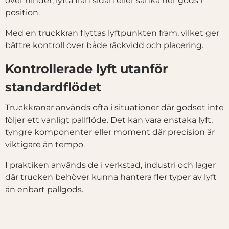
över hinder, lyfta från sidan eller sänka ner gods i
position.
Samtyckesval
Nödvändig
Med en truckkran flyttas lyftpunkten fram, vilket ger
bättre kontroll över både räckvidd och placering.
Inställningar
Kontrollerade lyft utanför
standardflödet
Statistik
Truckkranar används ofta i situationer där godset inte
följer ett vanligt pallflöde. Det kan vara enstaka lyft,
Marknadsföring
tyngre komponenter eller moment där precision är
viktigare än tempo.
Visa detaljer
I praktiken används de i verkstad, industri och lager
där trucken behöver kunna hantera fler typer av lyft
än enbart pallgods.
Tillåt alla
Tillåt urval