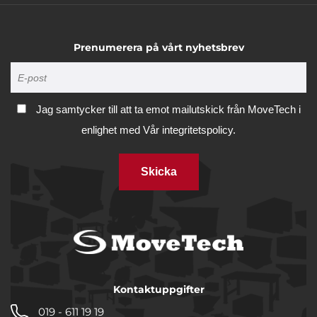
Inställningar
Statistik
Prenumerera på vårt nyhetsbrev
Marknadsföring
Jag samtycker till att ta emot mailutskick från MoveTech i
enlighet med
Vår integritetspolicy.
Visa detaljer
Skicka
Tillåt alla
Tillåt urval
Avvisa
Kontaktuppgifter
019 - 611 19 19