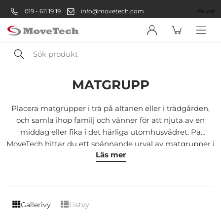
019 - 611 19 19
info@movetech.com
Företag
Privat
Sök
Utomhusmiljö
Utemöbler
Träbord
Matgrupp
produkt
MATGRUPP
Välkommen! Välj hur du vill
handla:
Placera matgrupper i trä på altanen eller i trädgården,
och samla ihop familj och vänner för att njuta av en
middag eller fika i det härliga utomhusvädret. På
Företag
MoveTech hittar du ett spännande urval av matgrupper i
Läs mer
högkvalitativa material.
Företag
Privatperson
Privat
Gallerivy
Listvy