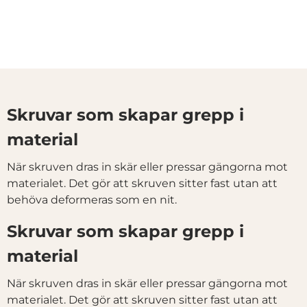
Skruvar som skapar grepp i
material
När skruven dras in skär eller pressar gängorna mot
materialet. Det gör att skruven sitter fast utan att
behöva deformeras som en nit.
Skruvar som skapar grepp i
Denna webbplats använder cookies
material
Vi använder enhetsidentifierare för att anpassa innehållet
och annonserna till användarna, tillhandahålla funktioner
När skruven dras in skär eller pressar gängorna mot
för sociala medier och analysera vår trafik. Vi
materialet. Det gör att skruven sitter fast utan att
vidarebefordrar även sådana identifierare och annan