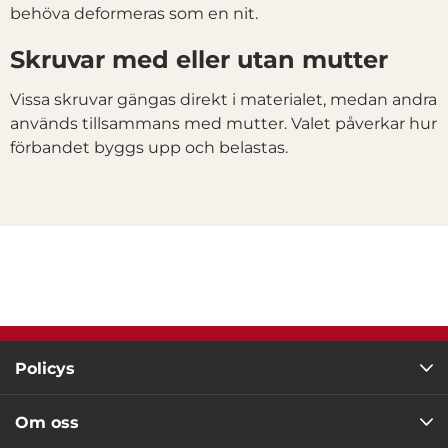
behöva deformeras som en nit.
information från din enhet till de sociala medier och
annons- och analysföretag som vi samarbetar med.
Skruvar med eller utan mutter
Dessa kan i sin tur kombinera informationen med annan
information som du har tillhandahållit eller som de har
Vissa skruvar gängas direkt i materialet, medan andra
samlat in när du har använt deras tjänster.
används tillsammans med mutter. Valet påverkar hur
Samtyckesval
förbandet byggs upp och belastas.
Nödvändig
Inställningar
Statistik
Marknadsföring
Policys
Om oss
Visa detaljer