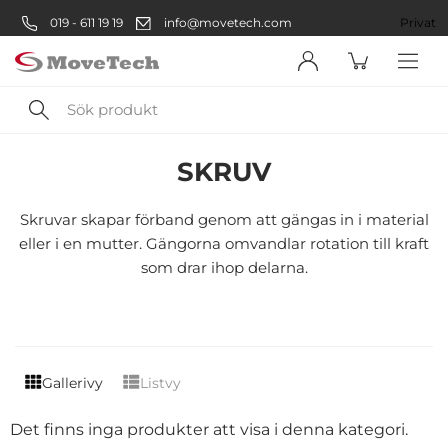
019 - 611 19 19
info@movetech.com
Företag
Privat
Sök
Verkstad
Komponenter & Förbrukning
Fästmaterial
Skru
produkt
SKRUV
Välkommen! Välj hur du vill
handla:
Skruvar skapar förband genom att gängas in i material
eller i en mutter. Gängorna omvandlar rotation till kraft
som drar ihop delarna.
Företag
Företag
Privatperson
Gallerivy
Listvy
Privat
Det finns inga produkter att visa i denna kategori.