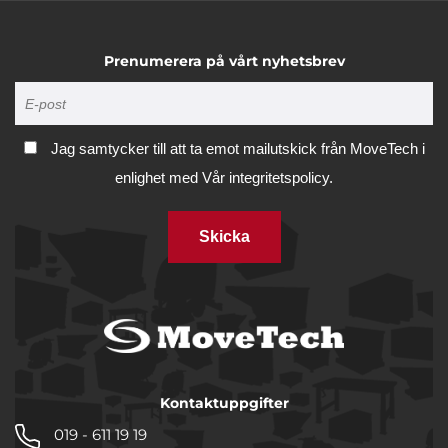
Tillåt alla
Prenumerera på vårt nyhetsbrev
Tillåt urval
Jag samtycker till att ta emot mailutskick från MoveTech i
Avvisa
enlighet med
Vår integritetspolicy.
Skicka
Kontaktuppgifter
019 - 611 19 19