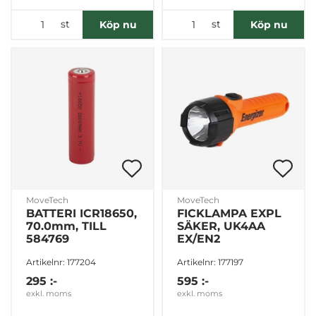
st
st
Köp nu
Köp nu
MoveTech
MoveTech
BATTERI ICR18650,
FICKLAMPA EXPL
70.0mm, TILL
SÄKER, UK4AA
584769
EX/EN2
Artikelnr: 177204
Artikelnr: 177197
295 :-
595 :-
exkl. moms
exkl. moms