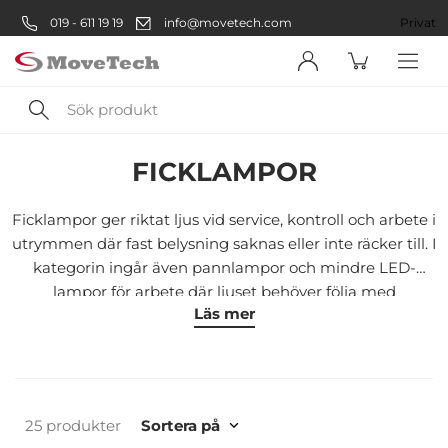
019 - 611 19 19
info@movetech.com
Företag
Privat
Sök
Säkerhetsprodukter
Arbetsbelysning & Ficklampor
Ficklamp
produkt
FICKLAMPOR
Välkommen! Välj hur du vill
handla:
Ficklampor ger riktat ljus vid service, kontroll och arbete i
utrymmen där fast belysning saknas eller inte räcker till. I
kategorin ingår även pannlampor och mindre LED-
Företag
lampor för arbete där ljuset behöver följa med
Läs mer
användaren.
Företag
Privatperson
Privat
25 produkter
Sortera på