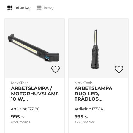
Gallerivy
Listvy
MoveTech
MoveTech
ARBETSLAMPA /
ARBETSLAMPA
MOTORHUVSLAMPA
DUO LED,
10 W,
TRÅDLÖS
UPPLADDNINGSBAR,
LADDNING
Artikelnr: 177180
Artikelnr: 177184
ROTERBAR
995 :-
995 :-
exkl. moms
exkl. moms