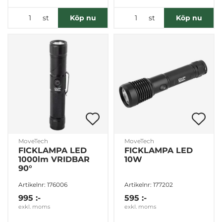
st
st
Köp nu
Köp nu
MoveTech
MoveTech
FICKLAMPA LED
FICKLAMPA LED
1000lm VRIDBAR
10W
90°
Artikelnr: 176006
Artikelnr: 177202
995 :-
595 :-
exkl. moms
exkl. moms