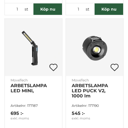
st
st
Köp nu
Köp nu
MoveTech
MoveTech
ARBETSLAMPA
ARBETSLAMPA
LED MINI,
LED PUCK V2,
1000 lm
Artikelnr: 177187
Artikelnr: 177190
695 :-
545 :-
exkl. moms
exkl. moms