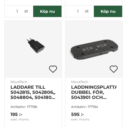
st
st
Köp nu
Köp nu
Marknadsföring
Visa detaljer
Tillåt alla
Tillåt urval
MoveTech
MoveTech
LADDARE TILL
LADDNINGSPLATTA
Avvisa
5042815, 5042806,,
DUBBEL FÖR,
5048804, 5041804
5043901 OCH
& 5043810
5043902
Artikelnr: 177196
Artikelnr: 177194
195 :-
595 :-
exkl. moms
exkl. moms