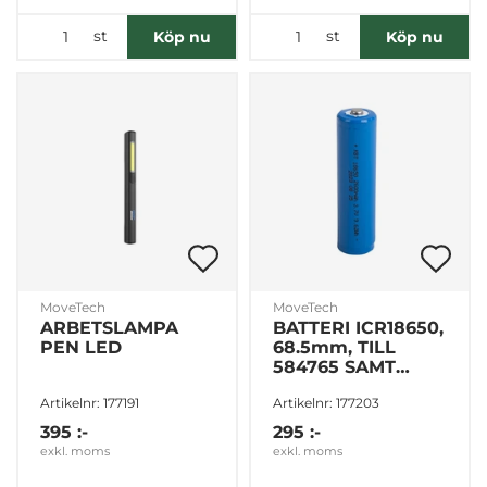
st
st
Köp nu
Köp nu
MoveTech
MoveTech
ARBETSLAMPA
BATTERI ICR18650,
PEN LED
68.5mm, TILL
584765 SAMT
584766
Artikelnr: 177191
Artikelnr: 177203
395 :-
295 :-
exkl. moms
exkl. moms