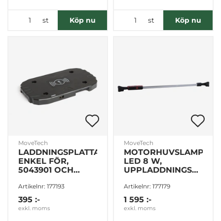
st
st
Köp nu
Köp nu
MoveTech
MoveTech
LADDNINGSPLATTA
MOTORHUVSLAMPA
ENKEL FÖR,
LED 8 W,
5043901 OCH
UPPLADDNINGSBAR,
5043902
ROTERBAR
Artikelnr: 177193
Artikelnr: 177179
395 :-
1 595 :-
exkl. moms
exkl. moms