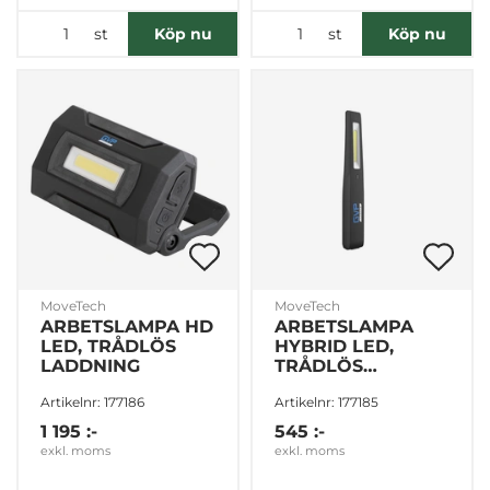
st
st
Köp nu
Köp nu
MoveTech
MoveTech
ARBETSLAMPA HD
ARBETSLAMPA
LED, TRÅDLÖS
HYBRID LED,
LADDNING
TRÅDLÖS
LADDNING
Artikelnr: 177186
Artikelnr: 177185
1 195 :-
545 :-
exkl. moms
exkl. moms