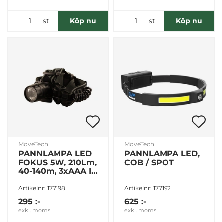
st
st
Köp nu
Köp nu
MoveTech
MoveTech
PANNLAMPA LED
PANNLAMPA LED,
FOKUS 5W, 210Lm,
COB / SPOT
40-140m, 3xAAA I
BATTERIPACK
Artikelnr: 177198
Artikelnr: 177192
295 :-
625 :-
exkl. moms
exkl. moms