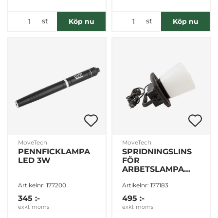
st
st
Köp nu
Köp nu
MoveTech
MoveTech
PENNFICKLAMPA
SPRIDNINGSLINS
LED 3W
FÖR
ARBETSLAMPA
177182
Artikelnr: 177200
Artikelnr: 177183
345 :-
495 :-
exkl. moms
exkl. moms