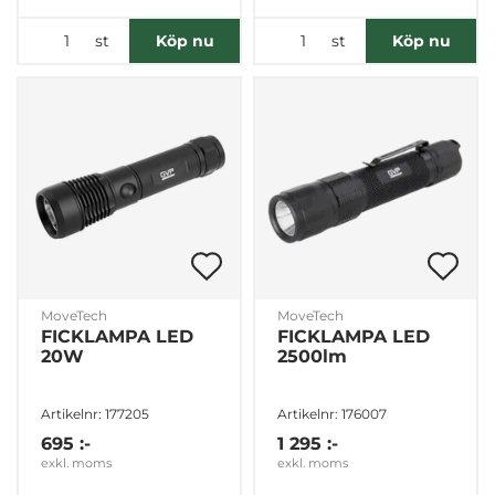
st
st
Köp nu
Köp nu
MoveTech
MoveTech
FICKLAMPA LED
FICKLAMPA LED
20W
2500lm
Artikelnr: 177205
Artikelnr: 176007
695 :-
1 295 :-
exkl. moms
exkl. moms