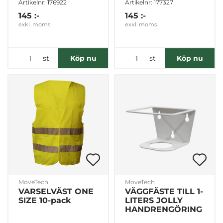
Marknadsföring
Artikelnr: 176922
Artikelnr: 177327
145 :-
145 :-
exkl. moms
exkl. moms
Visa detaljer
st
st
Köp nu
Köp nu
Tillåt alla
Tillåt urval
Avvisa
MoveTech
MoveTech
VARSELVÄST ONE
VÄGGFÄSTE TILL 1-
SIZE 10-pack
LITERS JOLLY
HANDRENGÖRING