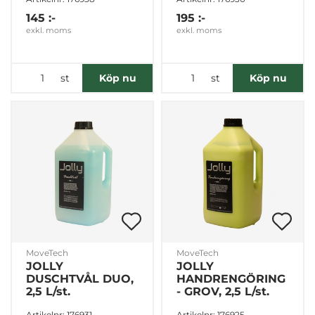
145 :-
195 :-
exkl. moms
exkl. moms
st
st
Köp nu
Köp nu
MoveTech
MoveTech
JOLLY
JOLLY
DUSCHTVÅL DUO,
HANDRENGÖRING
2,5 L/st.
- GROV, 2,5 L/st.
Artikelnr: 176931
Artikelnr: 176925