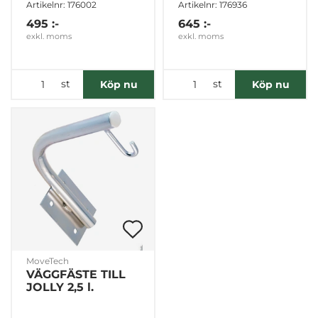
Artikelnr: 176002
Artikelnr: 176936
495 :-
645 :-
exkl. moms
exkl. moms
st
st
Köp nu
Köp nu
MoveTech
VÄGGFÄSTE TILL
JOLLY 2,5 l.