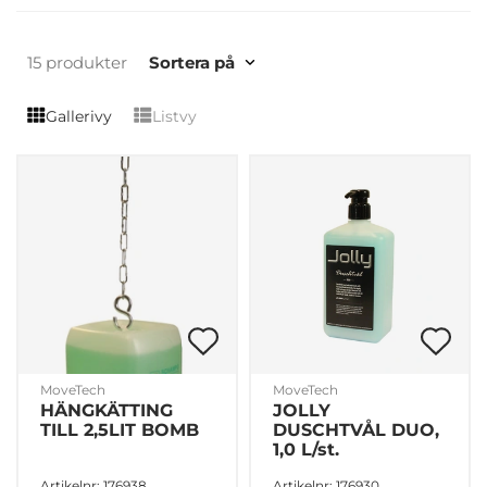
15 produkter
Sortera på
Gallerivy
Listvy
MoveTech
MoveTech
HÄNGKÄTTING
JOLLY
TILL 2,5LIT BOMB
DUSCHTVÅL DUO,
1,0 L/st.
Artikelnr: 176938
Artikelnr: 176930