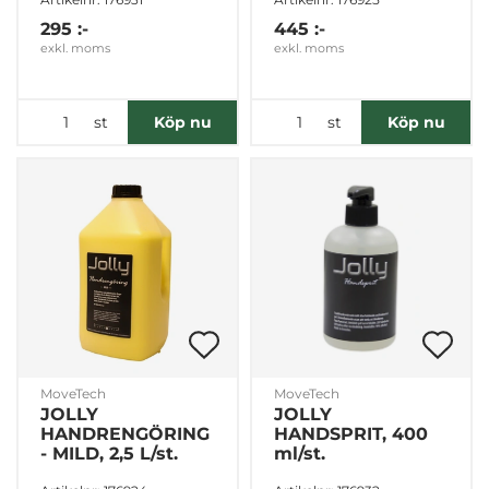
295 :-
445 :-
exkl. moms
exkl. moms
st
st
Köp nu
Köp nu
MoveTech
MoveTech
JOLLY
JOLLY
HANDRENGÖRING
HANDSPRIT, 400
- MILD, 2,5 L/st.
ml/st.