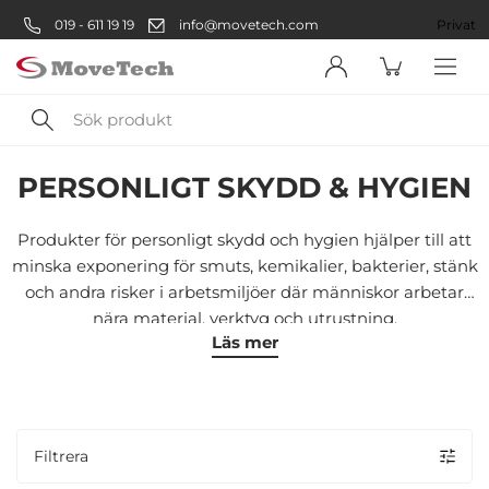
019 - 611 19 19
info@movetech.com
Företag
Privat
Sök
Säkerhetsprodukter
Arbetsskydd
Personlig skyddsutrustnin
produkt
PERSONLIGT SKYDD & HYGIEN
Välkommen! Välj hur du vill
handla:
Produkter för personligt skydd och hygien hjälper till att
minska exponering för smuts, kemikalier, bakterier, stänk
och andra risker i arbetsmiljöer där människor arbetar
Företag
nära material, verktyg och utrustning.
Läs mer
Företag
Privatperson
Privat
Filtrera