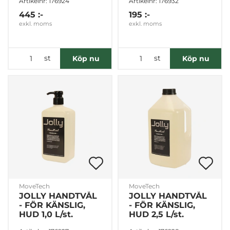
Artikelnr: 176924
Artikelnr: 176932
445 :-
195 :-
exkl. moms
exkl. moms
st
st
Köp nu
Köp nu
MoveTech
MoveTech
JOLLY HANDTVÅL
JOLLY HANDTVÅL
- FÖR KÄNSLIG,
- FÖR KÄNSLIG,
HUD 1,0 L/st.
HUD 2,5 L/st.