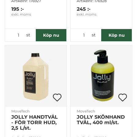
Artikelnr: 176927
Artikelnr: 176928
195 :-
245 :-
exkl. moms
exkl. moms
st
st
Köp nu
Köp nu
MoveTech
MoveTech
JOLLY HANDTVÅL
JOLLY SKÖNHAND
- FÖR TORR HUD,
TVÅL, 400 ml/st.
2,5 L/st.
Denna webbplats använder cookies