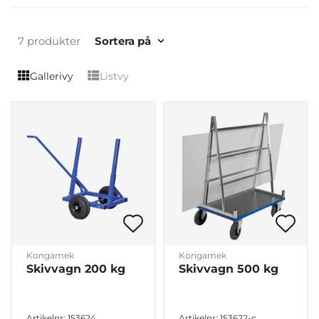
7 produkter
Sortera på
Gallerivy
Listvy
Kongamek
Kongamek
Skivvagn 200 kg
Skivvagn 500 kg
Artikelnr: 153624
Artikelnr: 153622-c