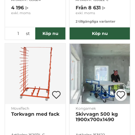
4 196 :-
Från
8 631 :-
exkl. moms
exkl. moms
2 tillgängliga varianter
st
Köp nu
Köp nu
MoveTech
Kongamek
Torkvagn med fack
Skivvagn 500 kg
1900x700x1490
Artikelnr: 162074-C
Artikelnr: 153622