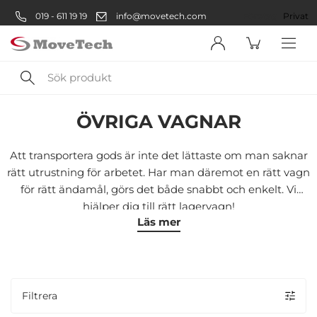
019 - 611 19 19
info@movetech.com
Företag
Privat
Sök
Lager
Vagnar
Specialvagnar
Övriga vagnar
produkt
ÖVRIGA VAGNAR
Välkommen! Välj hur du vill
handla:
Att transportera gods är inte det lättaste om man saknar
rätt utrustning för arbetet. Har man däremot en rätt vagn
för rätt ändamål, görs det både snabbt och enkelt. Vi
Företag
hjälper dig till rätt lagervagn!
Läs mer
Företag
Privatperson
Privat
Filtrera