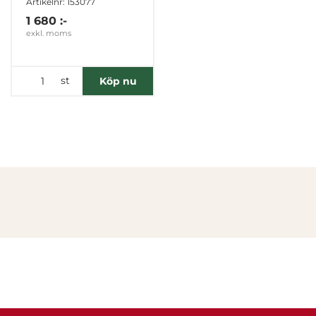
Artikelnr: 153077
1 680 :-
exkl. moms
st
Köp nu