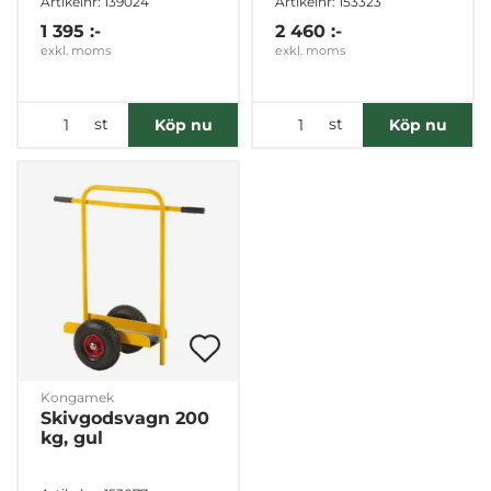
Artikelnr: 139024
Artikelnr: 153323
1 395 :-
2 460 :-
exkl. moms
exkl. moms
Inställningar
st
st
Köp nu
Köp nu
Statistik
Marknadsföring
Visa detaljer
Tillåt alla
Kongamek
Tillåt urval
Skivgodsvagn 200
kg, gul
Avvisa