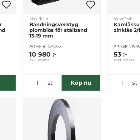
MoveTech
MoveTech
r
Bandningsverktyg
Kamlåssu
nd
plomblös för stålband
zinklås 2/
13-19 mm
Artikelnr: 104066
Artikelnr: 104
10 980 :-
53 :-
exkl. moms
exkl. moms
st
Köp nu
st