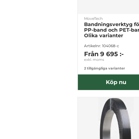
MoveTech
Bandningsverktyg fö
PP-band och PET-ba
Olika varianter
Artikelnr: 104068-c
Från
9 695 :-
exkl. moms
2 tillgängliga varianter
Köp nu