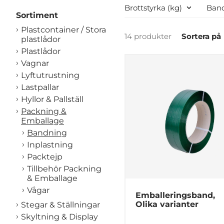
Brottstyrka (kg)
Ban
Sortiment
Plastcontainer / Stora
14 produkter
Sortera på
plastlådor
Plastlådor
Vagnar
Lyftutrustning
Lastpallar
Hyllor & Pallställ
Packning &
Emballage
Bandning
Inplastning
Packtejp
Tillbehör Packning
& Emballage
Vågar
Emballeringsband,
Olika varianter
Stegar & Ställningar
Skyltning & Display