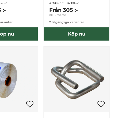
026-c
Artikelnr: 104006-c
 :-
Från
305 :-
exkl. moms
varianter
2 tillgängliga varianter
öp nu
Köp nu