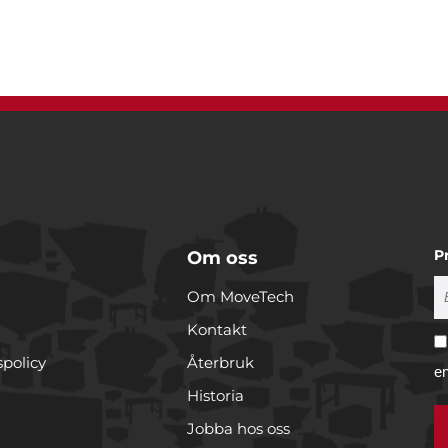
P
Om oss
Om MoveTech
Kontakt
spolicy
Återbruk
e
Historia
Jobba hos oss