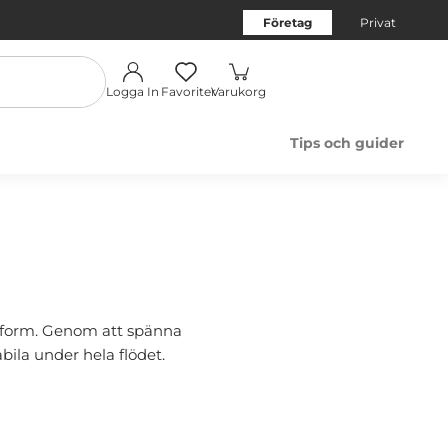
Företag
Privat
Logga In
Favoriter
Varukorg
Tips och guider
in form. Genom att spänna
bila under hela flödet.