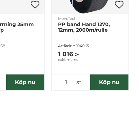
MoveTech
rrning 25mm
PP band Hand 1270,
fp
12mm, 2000m/rulle
058
Artikelnr: 104065
1 016 :-
exkl. moms
Köp nu
st
Köp nu