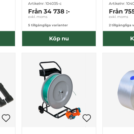
Artikelnr: 104035-c
Artikelnr: 104
Från
34 738 :-
Från
755
exkl. moms
exkl. moms
5 tillgängliga varianter
2 tillgängliga 
Köp nu
K