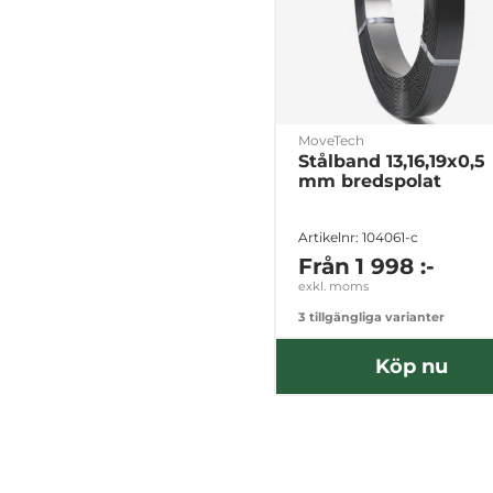
MoveTech
Stålband 13,16,19x0,5
mm bredspolat
Artikelnr: 104061-c
Från
1 998 :-
exkl. moms
3 tillgängliga varianter
Köp nu