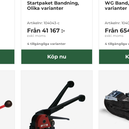
Startpaket Bandning,
WG Band,
Olika varianter
varianter
Artikelnr: 104043-c
Artikelnr: 104
Från
41 167 :-
Från
654
exkl. moms
exkl. moms
4 tillgängliga varianter
4 tillgängliga
Köp nu
K