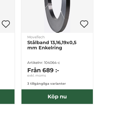
MoveTech
Stålband 13,16,19x0,5
mm Enkelring
Artikelnr: 104064-c
Från
689 :-
exkl. moms
3 tillgängliga varianter
Köp nu