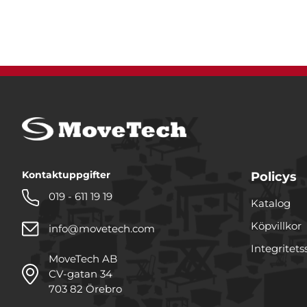
Kontaktuppgifter
Policys
019 - 611 19 19
Katalog
Köpvillkor
info@movetech.com
Integritets
MoveTech AB
CV-gatan 34
703 82 Örebro