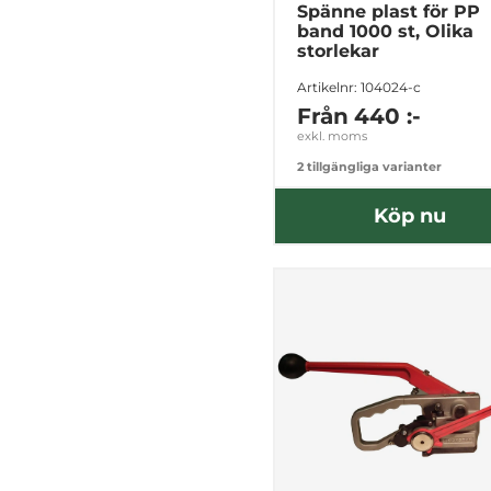
Spänne plast för PP
band 1000 st, Olika
storlekar
Artikelnr: 104024-c
Från
440 :-
exkl. moms
2 tillgängliga varianter
Köp nu