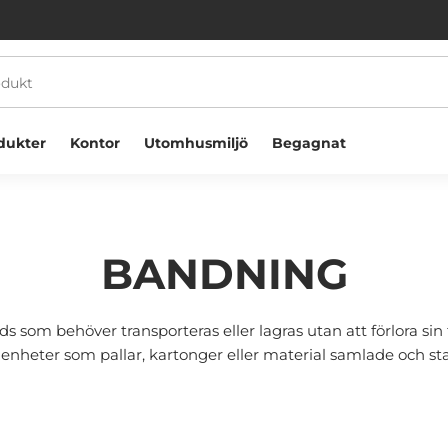
dukter
Kontor
Utomhusmiljö
Begagnat
BANDNING
s som behöver transporteras eller lagras utan att förlora s
Välkommen! Välj hur du vill handla:
 enheter som pallar, kartonger eller material samlade och sta
Företag
Privatperson