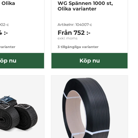
 Olika
WG Spännen 1000 st,
Olika varianter
002-c
Artikelnr: 104007-c
 :-
Från
752 :-
exkl. moms
 varianter
3 tillgängliga varianter
öp nu
Köp nu