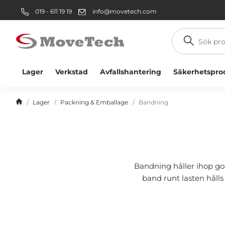
019 - 611 19 19
info@movetech.com
Sök
produkt
Lager
Verkstad
Avfallshantering
Säkerhetspro
Lager
Packning & Emballage
Bandning
Bandning håller ihop god
band runt lasten hålls