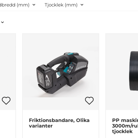
Företag
Privat
dbredd (mm)
Tjocklek (mm)
Friktionsbandare, Olika
PP maski
varianter
3000m/rull
tjocklek