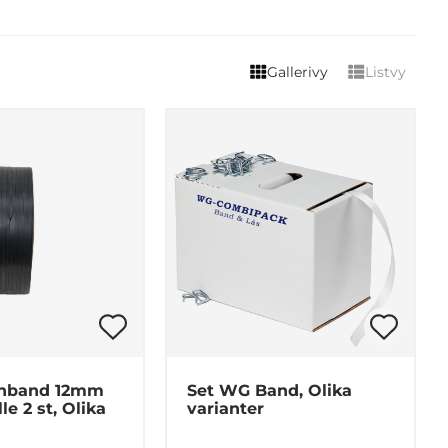
Gallerivy
Listvy
nband 12mm
Set WG Band, Olika
e 2 st, Olika
varianter