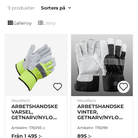
9 produkter
Sortera på
Gallerivy
Listvy
MoveTech
MoveTech
ARBETSHANDSKE
ARBETSHANDSKE
VARSEL,
VINTER,
GETNARV/NYLON,
GETNARV/NYLON
12pack
STL. L/9 6pack
Artikelnr: 176093-c
Artikelnr: 176099
Från
1 495 :-
895 :-