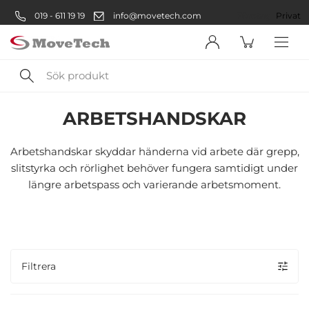
019 - 611 19 19
info@movetech.com
Företag
Privat
Sök
Säkerhetsprodukter
Arbetsskydd
Personlig skyddsutrustnin
produkt
ARBETSHANDSKAR
Välkommen! Välj hur du vill
handla:
Arbetshandskar skyddar händerna vid arbete där grepp,
slitstyrka och rörlighet behöver fungera samtidigt under
längre arbetspass och varierande arbetsmoment.
Företag
Företag
Privatperson
Filtrera
Privat