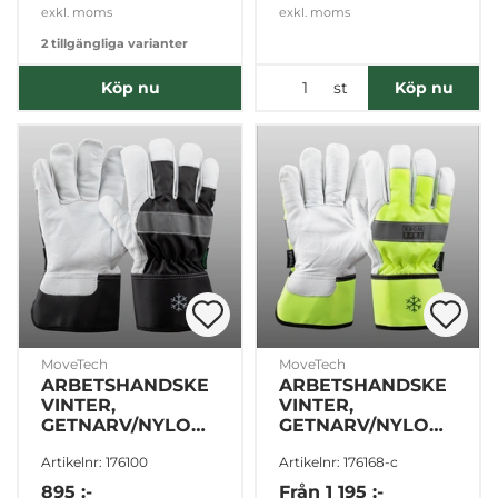
exkl. moms
exkl. moms
2 tillgängliga varianter
st
Köp nu
Köp nu
MoveTech
MoveTech
ARBETSHANDSKE
ARBETSHANDSKE
VINTER,
VINTER,
GETNARV/NYLON
GETNARV/NYLON,
STL. XL/10 12pack
6pack
Artikelnr: 176100
Artikelnr: 176168-c
895 :-
Från
1 195 :-