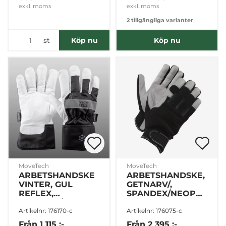
exkl. moms
exkl. moms
2 tillgängliga varianter
st
Köp nu
Köp nu
MoveTech
MoveTech
ARBETSHANDSKE
ARBETSHANDSKE,
VINTER, GUL
GETNARV/,
REFLEX,
SPANDEX/NEOPREN,
GETNARV/NYLON,
12pack
Artikelnr: 176170-c
Artikelnr: 176075-c
5pack
Från
1 115 :-
Från
2 395 :-