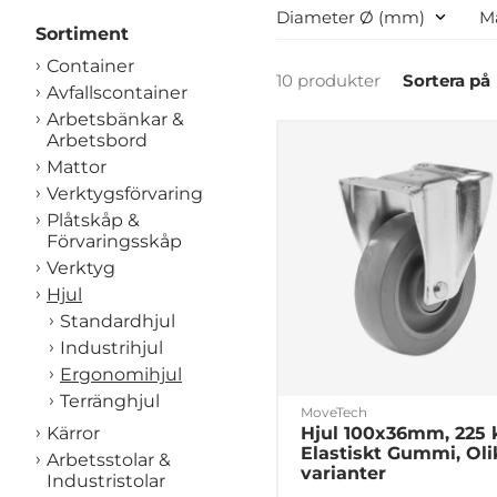
Diameter Ø (mm)
Ma
Sortiment
Container
10 produkter
Sortera på
Avfallscontainer
Arbetsbänkar &
Arbetsbord
Mattor
Verktygsförvaring
Plåtskåp &
Förvaringsskåp
Verktyg
Hjul
Standardhjul
Industrihjul
Ergonomihjul
Terränghjul
MoveTech
Hjul 100x36mm, 225 
Kärror
Elastiskt Gummi, Oli
Arbetsstolar &
varianter
Industristolar