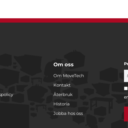
P
Om oss
Om MoveTech
Kontakt
spolicy
Återbruk
e
Historia
Jobba hos oss
r cookies