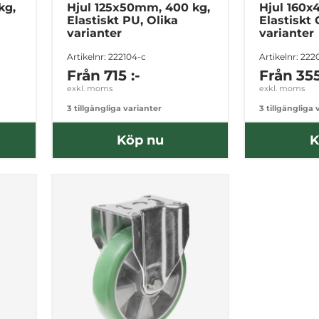
kg,
Hjul 125x50mm, 400 kg,
Hjul 160x
Elastiskt PU, Olika
Elastiskt
varianter
varianter
Artikelnr: 222104-c
Artikelnr: 222
Från
715 :-
Från
355
exkl. moms
exkl. moms
3 tillgängliga varianter
3 tillgängliga 
Köp nu
K