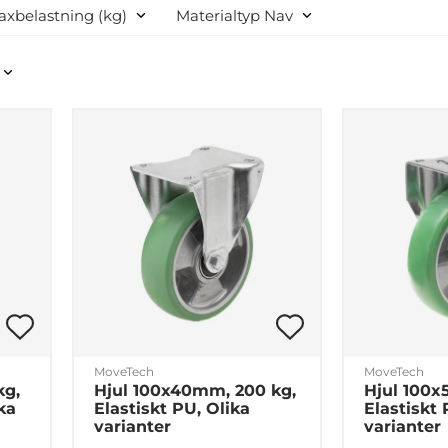
Företag
Privat
xbelastning (kg)
Materialtyp Nav
MoveTech
MoveTech
kg,
Hjul 100x40mm, 200 kg,
Hjul 100x
ka
Elastiskt PU, Olika
Elastiskt 
varianter
varianter