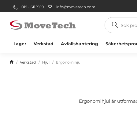
019 - 611 19 19
info@movetech.com
Sök
produkt
Lager
Verkstad
Avfallshantering
Säkerhetspro
Verkstad
Hjul
Ergonomihjul
Ergonomihjul är utformade