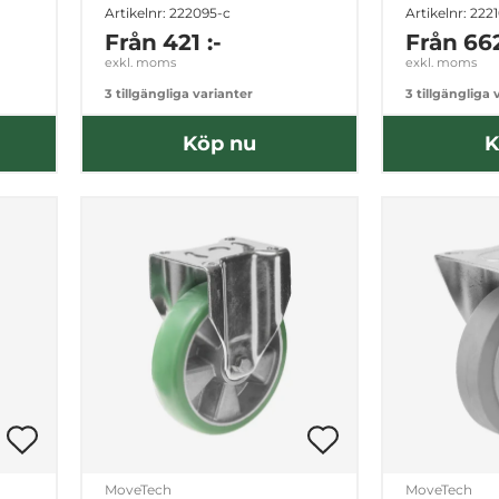
Artikelnr: 222095-c
Artikelnr: 222
Från
421 :-
Från
662
exkl. moms
exkl. moms
3 tillgängliga varianter
3 tillgängliga 
Köp nu
K
MoveTech
MoveTech