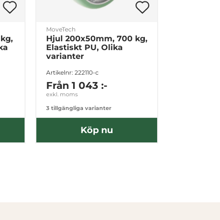
MoveTech
kg,
Hjul 200x50mm, 700 kg,
ka
Elastiskt PU, Olika
varianter
Artikelnr: 222110-c
Från
1 043 :-
exkl. moms
3 tillgängliga varianter
Köp nu