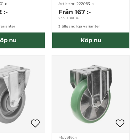
101-c
Artikelnr: 222063-c
 :-
Från
167 :-
exkl. moms
varianter
3 tillgängliga varianter
öp nu
Köp nu
MoveTech