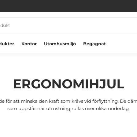
dukter
Kontor
Utomhusmiljö
Begagnat
ERGONOMIHJUL
 för att minska den kraft som krävs vid förflyttning. De däm
Välkommen! Välj hur du vill handla:
som uppstår när utrustning rullas över olika underlag.
Företag
Privatperson