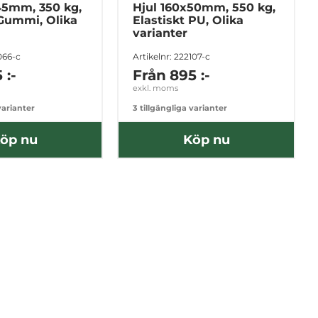
45mm, 350 kg,
Hjul 160x50mm, 550 kg,
 Gummi, Olika
Elastiskt PU, Olika
varianter
066-c
Artikelnr: 222107-c
 :-
Från
895 :-
exkl. moms
varianter
3 tillgängliga varianter
öp nu
Köp nu