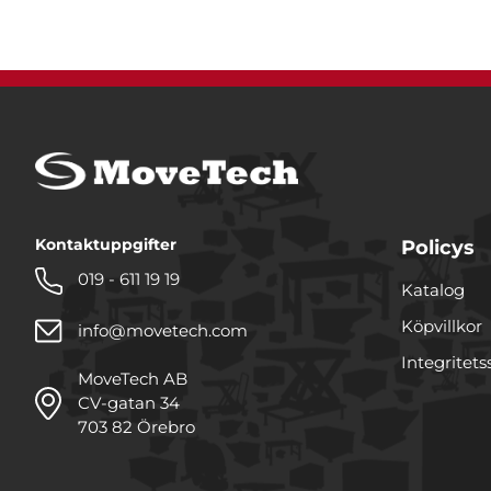
Kontaktuppgifter
Policys
019 - 611 19 19
Katalog
Köpvillkor
info@movetech.com
Integritets
MoveTech AB
CV-gatan 34
703 82 Örebro
Denna webbplats använde