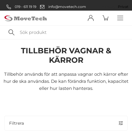
019 - 611 19 19
info@movetech.com
Företag
Privat
Sök
Verkstad
Kärror
Magasinkärror
Tillbehör Vagnar & Kärror
produkt
TILLBEHÖR VAGNAR &
Välkommen! Välj hur du vill
KÄRROR
handla:
Tillbehör används för att anpassa vagnar och kärror efter
Företag
hur de ska användas. De kan förändra funktion, kapacitet
eller hur lasten hanteras.
Företag
Privatperson
Privat
Filtrera