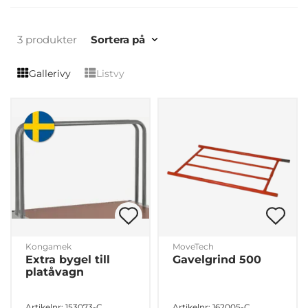
3 produkter
Sortera på
Gallerivy
Listvy
Kongamek
MoveTech
Extra bygel till
Gavelgrind 500
platåvagn
Artikelnr: 153073-C
Artikelnr: 162005-C