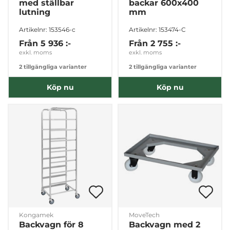
med ställbar
backar 600x400
lutning
mm
Artikelnr: 153546-c
Artikelnr: 153474-C
Från
5 936 :-
Från
2 755 :-
exkl. moms
exkl. moms
2 tillgängliga varianter
2 tillgängliga varianter
Köp nu
Köp nu
Kongamek
MoveTech
Backvagn för 8
Backvagn med 2