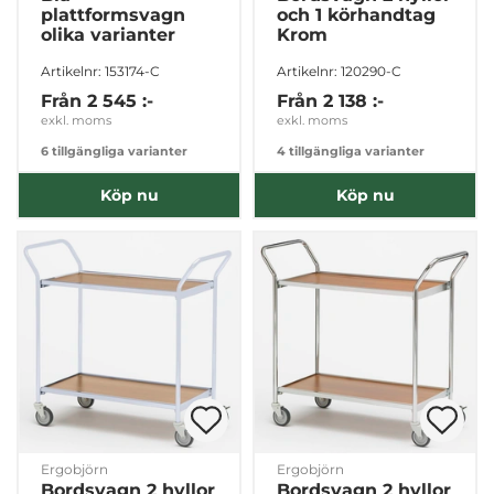
plattformsvagn
och 1 körhandtag
olika varianter
Krom
Tillåt urval
Artikelnr: 153174-C
Artikelnr: 120290-C
Från
2 545 :-
Från
2 138 :-
exkl. moms
exkl. moms
Avvisa
6 tillgängliga varianter
4 tillgängliga varianter
Köp nu
Köp nu
Ergobjörn
Ergobjörn
Bordsvagn 2 hyllor
Bordsvagn 2 hyllor