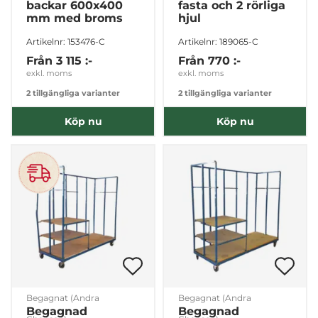
backar 600x400
fasta och 2 rörliga
mm med broms
hjul
Artikelnr: 153476-C
Artikelnr: 189065-C
Från
3 115 :-
Från
770 :-
exkl. moms
exkl. moms
2 tillgängliga varianter
2 tillgängliga varianter
Köp nu
Köp nu
Begagnat (Andra
Begagnat (Andra
Begagnad
Begagnad