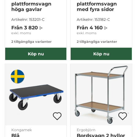
plattformsvagn
plattformsvagn
Dessa kan i sin tur kombinera informationen med annan
höga gavlar
med fyra sidor
information som du har tillhandahållit eller som de har
Artikelnr: 153201-C
Artikelnr: 153182-C
samlat in när du har använt deras tjänster.
Från
3 820 :-
Från
4 160 :-
Samtyckesval
exkl. moms
exkl. moms
Nödvändig
2 tillgängliga varianter
2 tillgängliga varianter
Köp nu
Köp nu
Inställningar
Statistik
Marknadsföring
Visa detaljer
Kongamek
Ergobjörn
Blå
Bordsvagn 2 hyllor
Tillåt alla