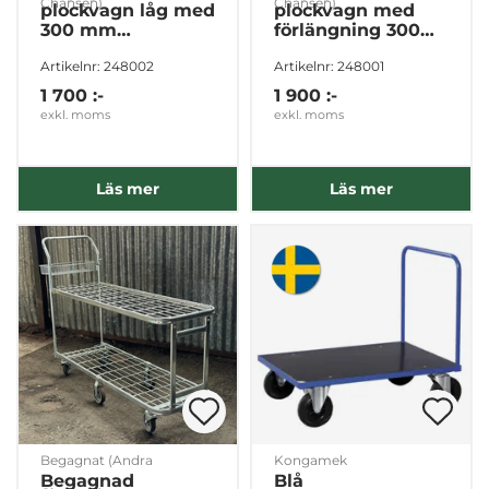
Chansen)
Chansen)
plockvagn låg med
plockvagn med
300 mm
förlängning 300
förlängning
mm
Artikelnr: 248002
Artikelnr: 248001
1 700 :-
1 900 :-
exkl. moms
exkl. moms
Läs mer
Läs mer
Begagnat (Andra
Kongamek
Begagnad
Blå