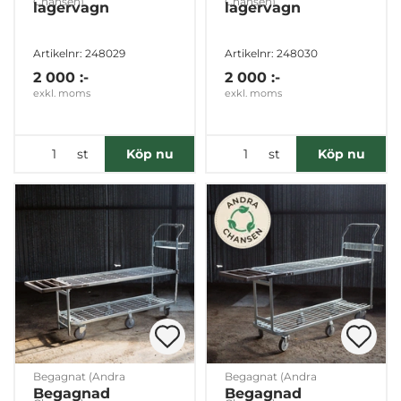
Chansen)
Chansen)
lagervagn
lagervagn
Artikelnr: 248029
Artikelnr: 248030
2 000 :-
2 000 :-
exkl. moms
exkl. moms
st
st
Köp nu
Köp nu
Begagnat (Andra
Begagnat (Andra
Begagnad
Begagnad