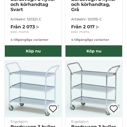
och körhandtag
och körhandtag,
Svart
Grå
Artikelnr: 120321-C
Artikelnr: 120315-C
Från
2 073 :-
Från
2 017 :-
exkl. moms
exkl. moms
4 tillgängliga varianter
4 tillgängliga varianter
Köp nu
Köp nu
Ergobjörn
Ergobjörn
Bordsvagn 3 hyllor
Bordsvagn 3 hyllor