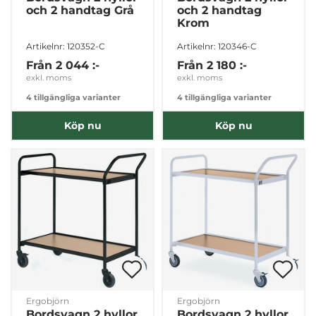
och 2 handtag Grå
och 2 handtag
Krom
Artikelnr: 120352-C
Artikelnr: 120346-C
Från
2 044 :-
Från
2 180 :-
exkl. moms
exkl. moms
4 tillgängliga varianter
4 tillgängliga varianter
Köp nu
Köp nu
Ergobjörn
Ergobjörn
Bordsvagn 2 hyllor
Bordsvagn 2 hyllor