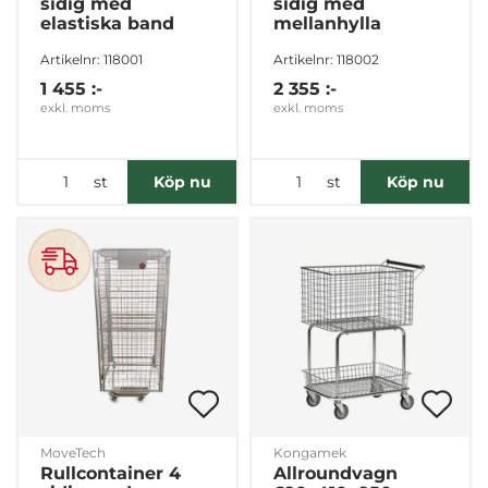
sidig med
sidig med
elastiska band
mellanhylla
Artikelnr: 118001
Artikelnr: 118002
1 455 :-
2 355 :-
exkl. moms
exkl. moms
st
st
Köp nu
Köp nu
MoveTech
Kongamek
Rullcontainer 4
Allroundvagn