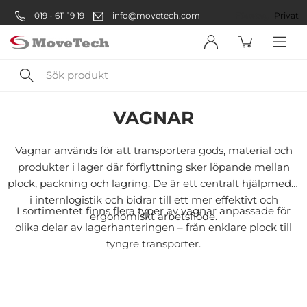
019 - 611 19 19
info@movetech.com
Företag
Privat
Sök
Lager
Vagnar
produkt
VAGNAR
Välkommen! Välj hur du vill
handla:
Vagnar används för att transportera gods, material och
produkter i lager där förflyttning sker löpande mellan
plock, packning och lagring. De är ett centralt hjälpmedel
Företag
i internlogistik och bidrar till ett mer effektivt och
I sortimentet finns flera typer av vagnar anpassade för
ergonomiskt arbetsflöde.
Företag
olika delar av lagerhanteringen – från enklare plock till
tyngre transporter.
Privatperson
Privat