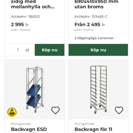
sidig med
690x410x950 mm
mellanhylla och
utan broms
lock
Artikelnr: 118003
Artikelnr: 153465-C
2 995 :-
Från
2 495 :-
exkl. moms
exkl. moms
2 tillgängliga varianter
st
Köp nu
Köp nu
Kongamek
Kongamek
Backvagn ESD
Backvagn för 11