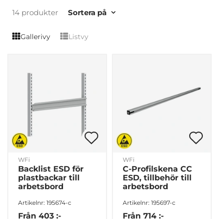
14 produkter
Sortera på
Gallerivy
Listvy
WFi
WFi
Backlist ESD för
C-Profilskena CC
plastbackar till
ESD, tillbehör till
arbetsbord
arbetsbord
Artikelnr: 195674-c
Artikelnr: 195697-c
Från
403 :-
Från
714 :-