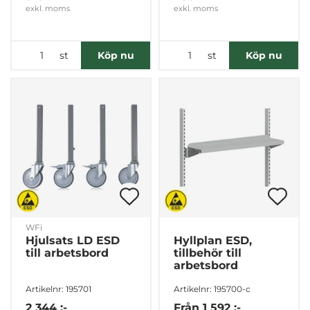
exkl. moms
exkl. moms
st
st
Köp nu
Köp nu
WFi
Hjulsats LD ESD
Hyllplan ESD,
till arbetsbord
tillbehör till
arbetsbord
Artikelnr: 195701
Artikelnr: 195700-c
2 344 :-
Från
1 592 :-