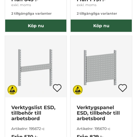
exkl. moms
exkl. moms
2 tillgängliga varianter
2 tillgängliga varianter
Inställningar
Köp nu
Köp nu
Statistik
Marknadsföring
Visa detaljer
Tillåt alla
Verktygslist ESD,
Verktygspanel
tillbehör till
ESD, tillbehör till
Tillåt urval
arbetsbord
arbetsbord
Artikelnr: 195672-c
Artikelnr: 195670-c
Avvisa
Från
530 :-
Från
829 :-