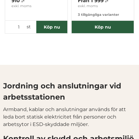
910 :-
Från
1 999 :-
exkl. moms
exkl. moms
3 tillgängliga varianter
st
Köp nu
Köp nu
Jordning och anslutningar vid
arbetsstationen
Armband, kablar och anslutningar används för att
leda bort statisk elektricitet från personer och
arbetsytor i ESD-skyddade miljöer.
Kontroll av skydd och arbetsmiljö