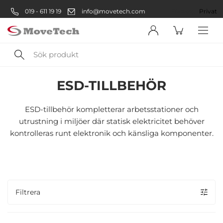
019 - 611 19 19
info@movetech.com
Företag
Privat
Sök
Säkerhetsprodukter
ESD-utrustning
ESD-tillbehör
produkt
ESD-TILLBEHÖR
Välkommen! Välj hur du vill
handla:
ESD-tillbehör kompletterar arbetsstationer och
utrustning i miljöer där statisk elektricitet behöver
kontrolleras runt elektronik och känsliga komponenter.
Företag
Företag
Privatperson
Filtrera
Privat