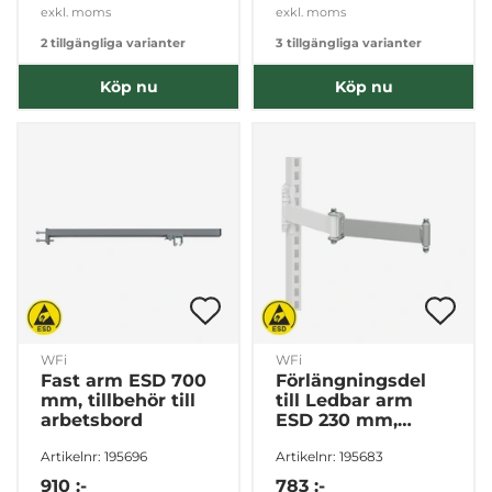
exkl. moms
exkl. moms
2 tillgängliga varianter
3 tillgängliga varianter
Köp nu
Köp nu
WFi
WFi
Fast arm ESD 700
Förlängningsdel
mm, tillbehör till
till Ledbar arm
arbetsbord
ESD 230 mm,
tillbehör till
Artikelnr: 195696
Artikelnr: 195683
arbetsbord
910 :-
783 :-