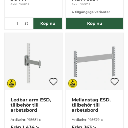
exkl. moms
exkl. moms
4 tillgängliga varianter
st
Köp nu
Köp nu
Ledbar arm ESD,
Mellanstag ESD,
tillbehör till
tillbehör till
arbetsbord
arbetsbord
Artikelnr: 195681-c
Artikelnr: 195679-c
Från
1 434 :-
Från
363 :-