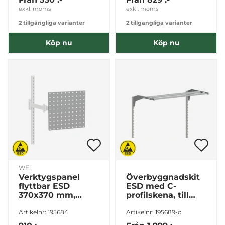
exkl. moms
exkl. moms
2 tillgängliga varianter
2 tillgängliga varianter
Köp nu
Köp nu
WFi
Verktygspanel
Överbyggnadskit
flyttbar ESD
ESD med C-
370x370 mm,
profilskena, till
tillbehör till
arbetsbord
Artikelnr: 195684
Artikelnr: 195689-c
arbetsbord