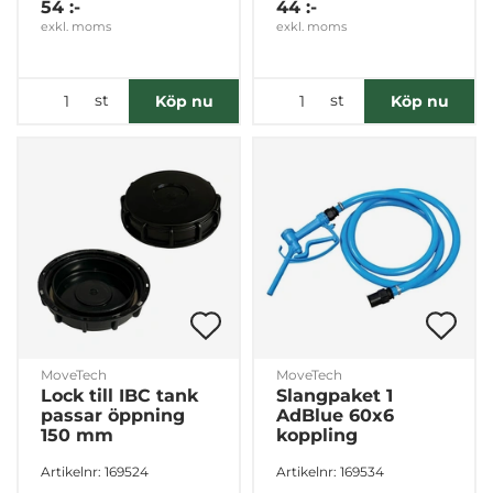
54 :-
44 :-
exkl. moms
exkl. moms
st
st
Köp nu
Köp nu
MoveTech
MoveTech
Lock till IBC tank
Slangpaket 1
passar öppning
AdBlue 60x6
150 mm
koppling
Artikelnr: 169524
Artikelnr: 169534