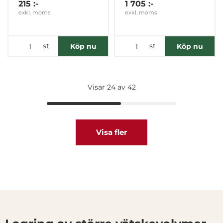
215 :-
1 705 :-
exkl. moms
exkl. moms
st
st
Köp nu
Köp nu
Visar 24 av 42
Visa fler