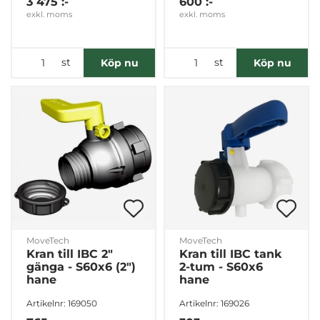
3 475 :-
600 :-
Inställningar
exkl. moms
exkl. moms
Statistik
st
st
Köp nu
Köp nu
Marknadsföring
Visa detaljer
Tillåt alla
Tillåt urval
MoveTech
MoveTech
Kran till IBC 2"
Kran till IBC tank
gänga - S60x6 (2")
2-tum - S60x6
Avvisa
hane
hane
Artikelnr: 169050
Artikelnr: 169026