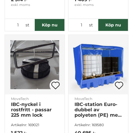
exkl. moms
exkl. moms
st
st
Köp nu
Köp nu
MoveTech
MoveTech
IBC-nyckel i
IBC-station Euro-
rostfritt - passar
dubbel av
225 mm lock
polyeten (PE) med
väderskydd blå
Artikelnr: 169021
Artikelnr: 169580
1 522 :-
40 695 :-