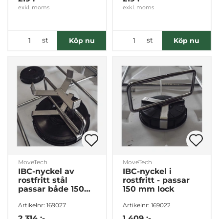
exkl. moms
exkl. moms
st
st
Köp nu
Köp nu
MoveTech
MoveTech
IBC-nyckel av
IBC-nyckel i
rostfritt stål
rostfritt - passar
passar både 150
150 mm lock
och 225 mm lock
Artikelnr: 169027
Artikelnr: 169022
2 314 :-
1 409 :-