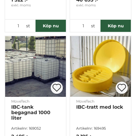
exkl. moms
exkl. moms
st
st
Köp nu
Köp nu
MoveTech
MoveTech
IBC-tank
IBC-tratt med lock
begagnad 1000
liter
Artikelnr: 169052
Artikelnr: 169495