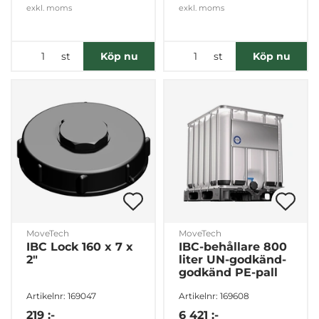
exkl. moms
exkl. moms
st
st
Köp nu
Köp nu
MoveTech
MoveTech
IBC Lock 160 x 7 x
IBC-behållare 800
2"
liter UN-godkänd-
godkänd PE-pall
Artikelnr: 169047
Artikelnr: 169608
219 :-
6 421 :-