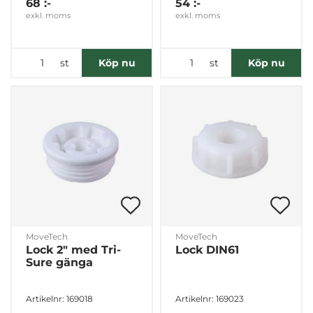
68 :-
54 :-
exkl. moms
exkl. moms
st
st
Köp nu
Köp nu
MoveTech
MoveTech
Lock 2" med Tri-
Lock DIN61
Sure gänga
Artikelnr: 169018
Artikelnr: 169023