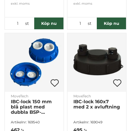
exkl. moms
exkl. moms
st
st
Köp nu
Köp nu
MoveTech
MoveTech
IBC-lock 150 mm
IBC-lock 160x7
blå plast med
med 2 x avluftning
dubbla BSP-
gängad
Artikelnr: 169540
Artikelnr: 169049
anslutnignar
462 :-
495 :-