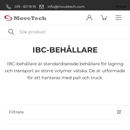
019 - 611 19 19
info@movetech.com
Företag
Privat
Sök
Avfallshantering
Kemikaliehantering
IBC-Behållare
produkt
IBC-BEHÅLLARE
Välkommen! Välj hur du vill
handla:
IBC-behållare är standardiserade behållare för lagring
och transport av större volymer vätska. De är utformade
för att hanteras med pall och truck.
Företag
Företag
Privatperson
Filtrera
Privat