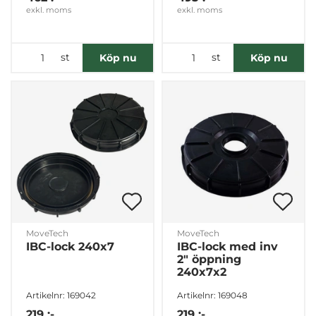
exkl. moms
exkl. moms
st
st
Köp nu
Köp nu
MoveTech
MoveTech
IBC-lock 240x7
IBC-lock med inv
2" öppning
240x7x2
Artikelnr: 169042
Artikelnr: 169048
219 :-
219 :-