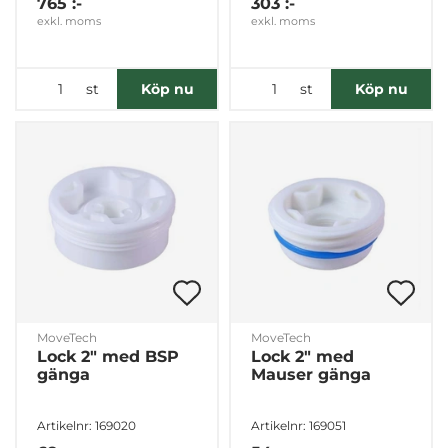
765 :-
303 :-
exkl. moms
exkl. moms
st
st
Köp nu
Köp nu
MoveTech
MoveTech
Lock 2" med BSP
Lock 2" med
gänga
Mauser gänga
Artikelnr: 169020
Artikelnr: 169051