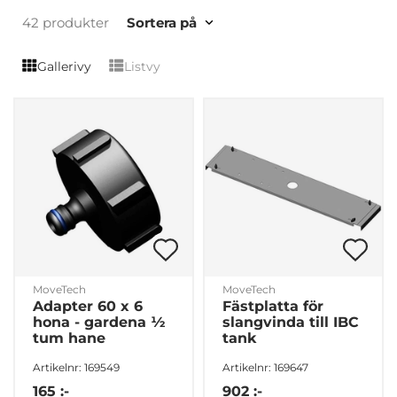
42 produkter
Sortera på
Gallerivy
Listvy
MoveTech
MoveTech
Adapter 60 x 6
Fästplatta för
hona - gardena ½
slangvinda till IBC
tum hane
tank
Artikelnr: 169549
Artikelnr: 169647
165 :-
902 :-