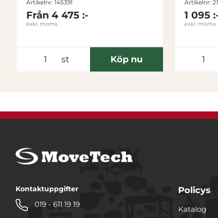
Artikelnr: 145391
Artikelnr: 2
Från
4 475 :-
1 095 :
exkl. moms
exkl. moms
st
Köp nu
Kontaktuppgifter
Policys
019 - 611 19 19
Katalog