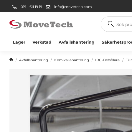
019 - 611 19 19
info@movetech.com
Sök
produkt
Lager
Verkstad
Avfallshantering
Säkerhetspro
Avfallshantering
Kemikaliehantering
IBC-Behållare
Til