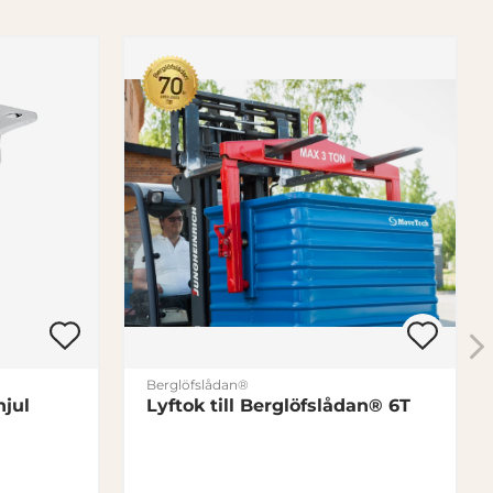
Berglöfslådan®
jul
Lyftok till Berglöfslådan® 6T