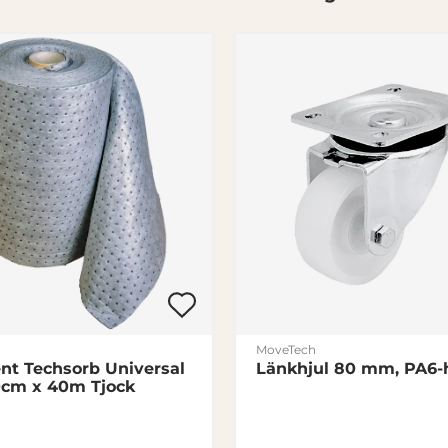
MoveTech
nt Techsorb Universal
Länkhjul 80 mm, PA6-h
0cm x 40m Tjock