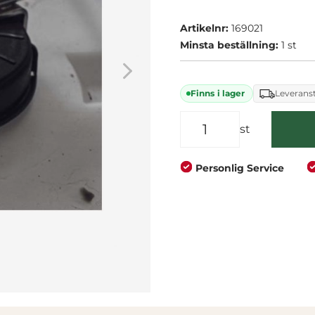
mm lock och ger ett säk
Företag
Privat
Artikelnr:
169021
Minsta beställning:
1 st
Finns i lager
Leveranst
st
Personlig Service