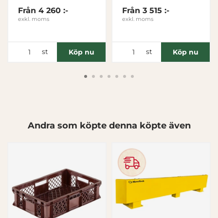
Från
4 260 :-
Från
3 515 :-
exkl. moms
exkl. moms
Inställningar
st
st
Köp nu
Köp nu
Statistik
Marknadsföring
Visa detaljer
Andra som köpte denna köpte även
Tillåt alla
Tillåt urval
Avvisa