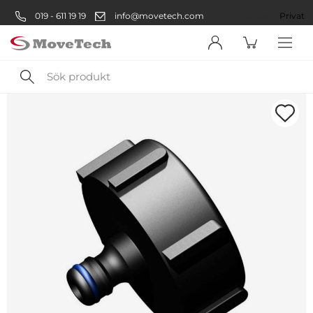
019 - 611 19 19
info@movetech.com
Företag
Privat
Sök
produkt
Välkommen! Välj hur du vill
handla:
Företag
Företag
Privatperson
Privat