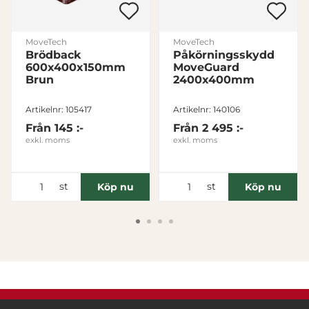
MoveTech
MoveTech
Brödback
Påkörningsskydd
600x400x150mm
MoveGuard
Brun
2400x400mm
Artikelnr: 105417
Artikelnr: 140106
Från
145 :-
Från
2 495 :-
exkl. moms
exkl. moms
st
st
Köp nu
Köp nu