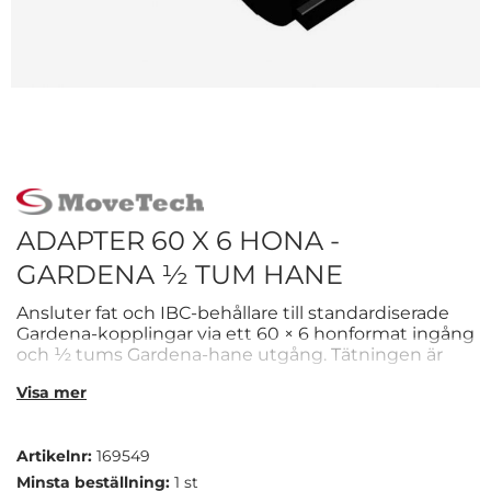
ADAPTER 60 X 6 HONA -
GARDENA ½ TUM HANE
Ansluter fat och IBC-behållare till standardiserade
Gardena-kopplingar via ett 60 × 6 honformat ingång
och ½ tums Gardena-hane utgång. Tätningen är
tillverkad i Santopren, ett material med god
Visa mer
beständighet mot vatten och vanliga vätskor.
Passar för tömning och påfyllning i lager- och
industrimiljöer där Gardena-systemet redan
Artikelnr:
169549
används.
Minsta beställning:
1 st