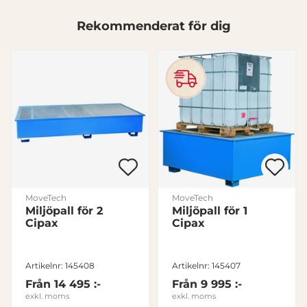
Dessa kan i sin tur kombinera informationen med annan
information som du har tillhandahållit eller som de har
Rekommenderat för dig
samlat in när du har använt deras tjänster.
Samtyckesval
Nödvändig
Inställningar
Statistik
Marknadsföring
MoveTech
MoveTech
Miljöpall för 2
Miljöpall för 1
Cipax
Cipax
Visa detaljer
Artikelnr: 145408
Artikelnr: 145407
Från
14 495 :-
Från
9 995 :-
Tillåt alla
exkl. moms
exkl. moms