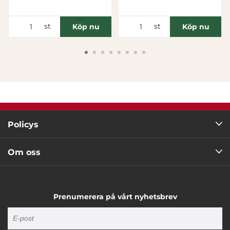
Tillåt urval
st
st
Köp nu
Köp nu
Avvisa
Policys
Om oss
Prenumerera på vårt nyhetsbrev