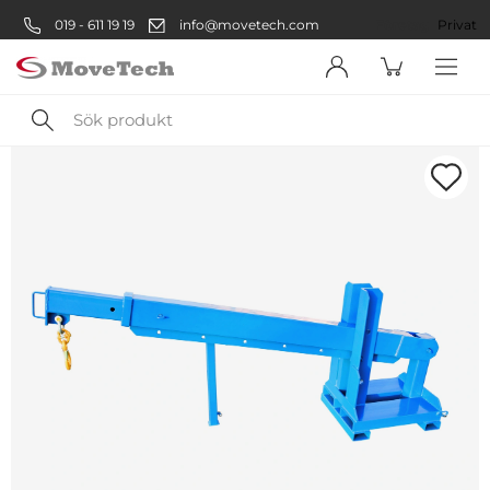
019 - 611 19 19
info@movetech.com
Företag
Privat
Sök
produkt
Välkommen! Välj hur du vill
handla:
Företag
Företag
Privatperson
Privat