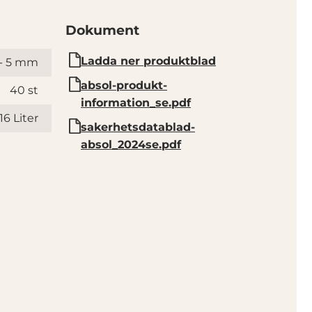
Dokument
Ladda ner produktblad
 - 5 mm
absol-produkt-
40 st
information_se.pdf
16 Liter
sakerhetsdatablad-
absol_2024se.pdf