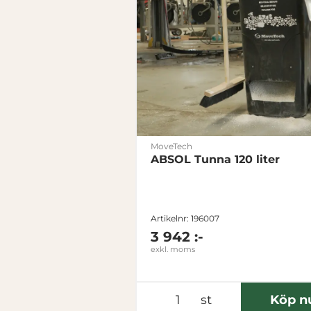
MoveTech
ABSOL Tunna 120 liter
Artikelnr: 196007
3 942 :-
exkl. moms
st
Köp n