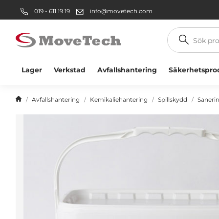
019 - 611 19 19
info@movetech.com
Sök
produkt
Lager
Verkstad
Avfallshantering
Säkerhetspro
Avfallshantering
Kemikaliehantering
Spillskydd
Saneri