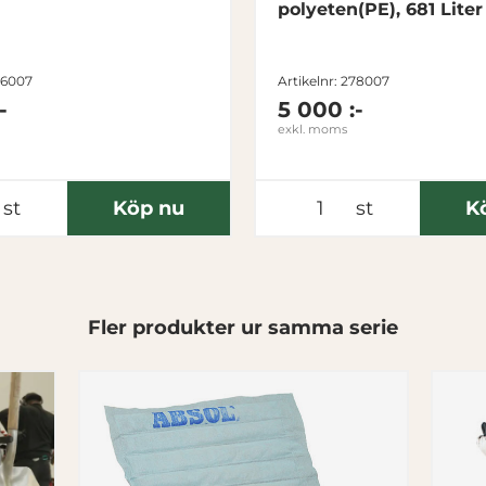
polyeten(PE), 681 Liter
196007
Artikelnr: 278007
-
5 000 :-
exkl. moms
st
Köp nu
st
K
Fler produkter ur samma serie