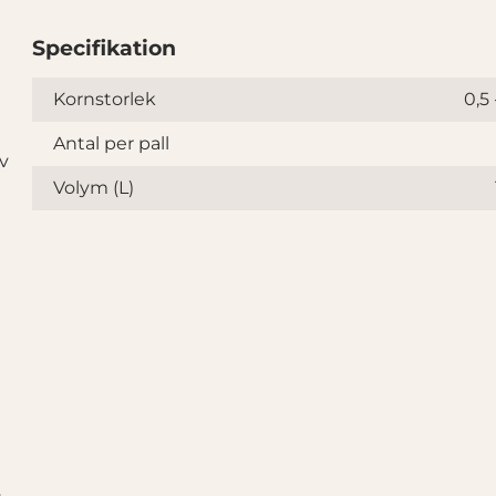
Specifikation
Specifikation
Kornstorlek
0,5
Antal per pall
av
Volym (L)