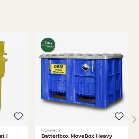
MoveTech
t i
Batteribox MoveBox Heavy