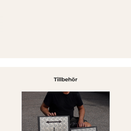
v
g
Tillbehör