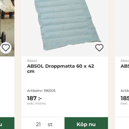
Absol
Abso
ABSOL Droppmatta 60 x 42
ABS
cm
Artikelnr: 196005
Artik
187 :-
185
exkl. moms
exkl
u
st
Köp nu