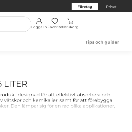
Företag
Privat
Logga In
Favoriter
Varukorg
Tips och guider
 LITER
rodukt designad för att effektivt absorbera och
 av vätskor och kemikalier, samt för att förebygga
ker. Den lämpar sig för en rad olika applikationer,
dning och saneringsarbeten.
som minskar städningstiden och ökar säkerheten.
säkerhets- och miljöstandarderna.