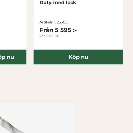
Duty med lock
Artikelnr: 233051
Från
5 595 :-
exkl. moms
öp nu
Köp nu