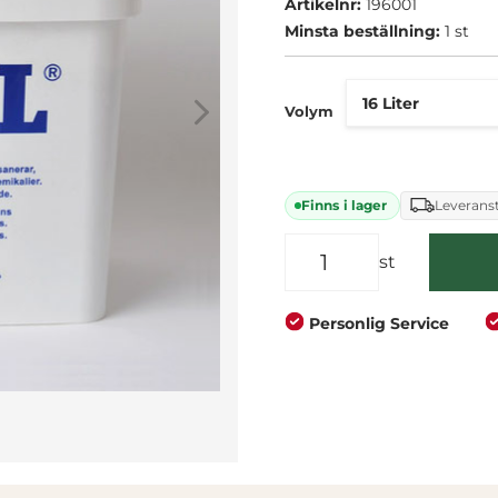
Anpassade för olika 
Artikelnr:
196001
Företag
Privat
Smidig förpackning 
Minsta beställning:
1 st
Volym
Finns i lager
Leveranst
st
Personlig Service