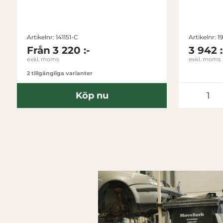
Artikelnr: 141151-C
Artikelnr: 
Från
3 220 :-
3 942 :
exkl. moms
exkl. moms
2 tillgängliga varianter
Köp nu