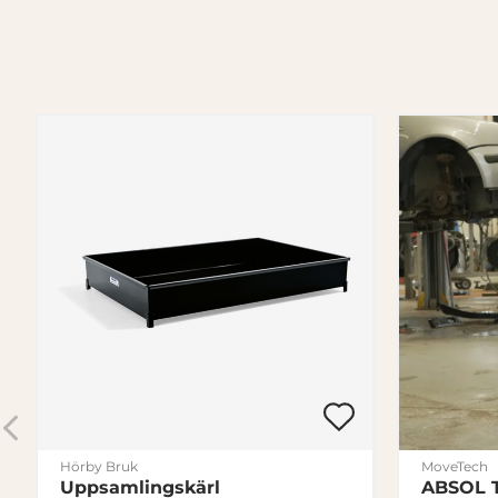
Hörby Bruk
MoveTech
Uppsamlingskärl
ABSOL T