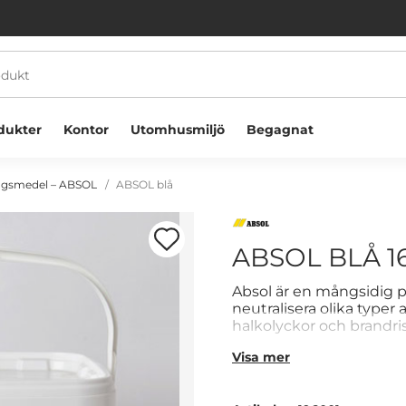
dukter
Kontor
Utomhusmiljö
Begagnat
ngsmedel – ABSOL
ABSOL blå
ABSOL BLÅ 16
Absol är en mångsidig p
neutralisera olika typer
Välkommen! Välj hur du vill handla:
halkolyckor och brandris
inklusive industrianvän
Visa mer
Effektiva lösningar 
Företag
Privatperson
Uppfyller de senaste 