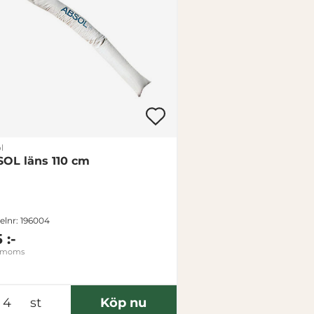
l
OL läns 110 cm
elnr: 196004
 :-
. moms
st
Köp nu