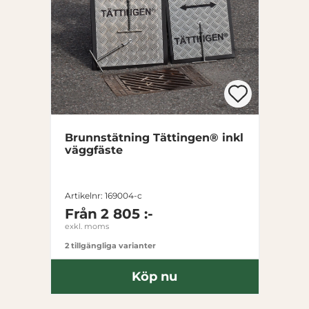
Brunnstätning Tättingen® inkl
väggfäste
Artikelnr: 169004-c
Från
2 805 :-
exkl. moms
2 tillgängliga varianter
Köp nu