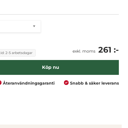
branscher
för enkel användning
261 :-
exkl. moms
id: 2-5 arbetsdagar
Köp nu
Återanvändningsgaranti
Snabb & säker leverans