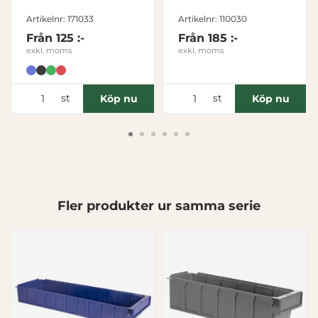
Hopfällbar 46L,
Nödvändig
Grön
Artikelnr: 171033
Artikelnr: 110030
Från
125 :-
Från
185 :-
Inställningar
exkl. moms
exkl. moms
Statistik
st
st
Köp nu
Köp nu
Marknadsföring
Visa detaljer
Fler produkter ur samma serie
Tillåt alla
Tillåt urval
Avvisa