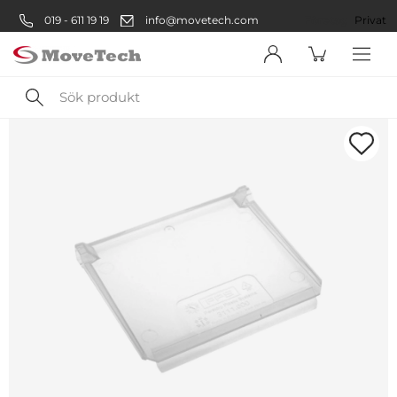
019 - 611 19 19
info@movetech.com
Företag
Privat
Sök
produkt
Välkommen! Välj hur du vill
handla:
Företag
Företag
Privatperson
Privat