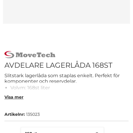
AVDELARE LAGERLÅDA 168ST
Slitstark lagerlåda som staplas enkelt. Perfekt för
komponenter och reservdelar.
Volym: 168st liter
Färg: lagerlåda
Visa mer
Stapelbar plast
Artikelnr:
135023