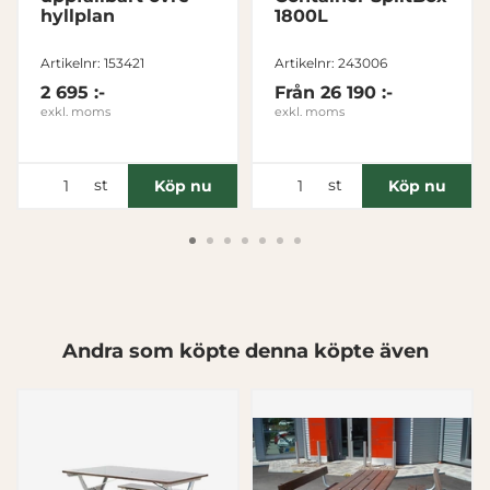
hyllplan
1800L
Nödvändig
Artikelnr: 153421
Artikelnr: 243006
Inställningar
2 695 :-
Från
26 190 :-
exkl. moms
exkl. moms
Statistik
st
st
Köp nu
Köp nu
Marknadsföring
Visa detaljer
Andra som köpte denna köpte även
Tillåt alla
Tillåt urval