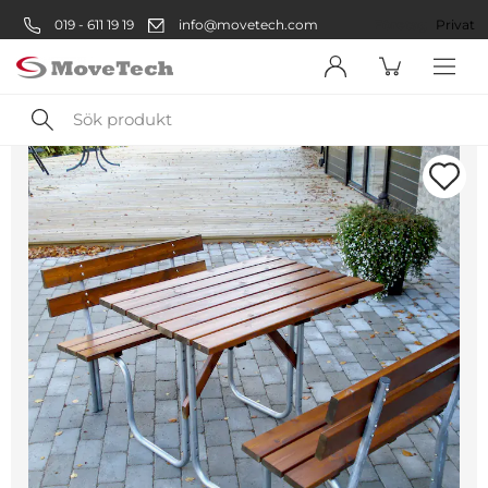
019 - 611 19 19
info@movetech.com
Företag
Privat
Sök
produkt
Välkommen! Välj hur du vill
handla:
Företag
Företag
Privatperson
Privat