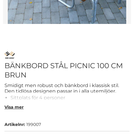
BÄNKBORD STÅL PICNIC 100 CM
BRUN
Smidigt men robust och bänkbord i klassisk stil.
Den tidlösa designen passar in i alla utemiljöer.
Sittplats för 4 personer
Robust konstruktion för lång hållbarhet
Visa mer
Klassiskt gestaltning som passar de flesta
utemiljöer
Artikelnr:
199007