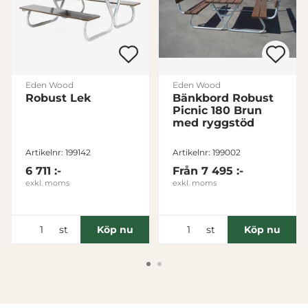
Avvisa
Eden Wood
Eden Wood
Robust Lek
Bänkbord Robust
Picnic 180 Brun
med ryggstöd
Artikelnr: 199142
Artikelnr: 199002
6 711 :-
Från
7 495 :-
exkl. moms
exkl. moms
st
st
Köp nu
Köp nu