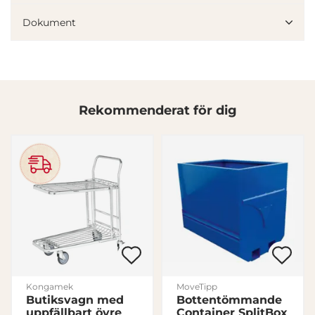
Dokument
Rekommenderat för dig
Denna webbplats använder cookies
Vi använder enhetsidentifierare för att anpassa innehållet
och annonserna till användarna, tillhandahålla funktioner
för sociala medier och analysera vår trafik. Vi
vidarebefordrar även sådana identifierare och annan
information från din enhet till de sociala medier och
annons- och analysföretag som vi samarbetar med.
Dessa kan i sin tur kombinera informationen med annan
information som du har tillhandahållit eller som de har
Kongamek
MoveTipp
samlat in när du har använt deras tjänster.
Butiksvagn med
Bottentömmande
uppfällbart övre
Container SplitBox
Samtyckesval