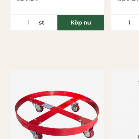
exkl. moms
exkl. moms
lagerlådor eller en större plastcontainer. Du
hittar hela vårt utbud av plastlådor här.
st
Köp nu
Är du osäker på vilken plastback som passar dig
bäst? Läs mer om de olika typerna i vår guide
om guide om plastlådor.