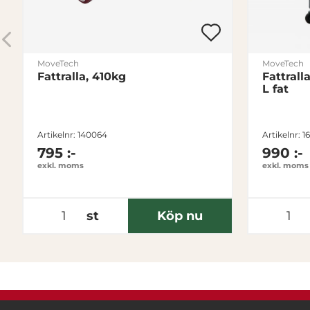
MoveTech
MoveTech
Fattralla, 410kg
Fattrall
L fat
Artikelnr: 140064
Artikelnr: 1
795 :-
990 :-
exkl. moms
exkl. moms
st
Köp nu