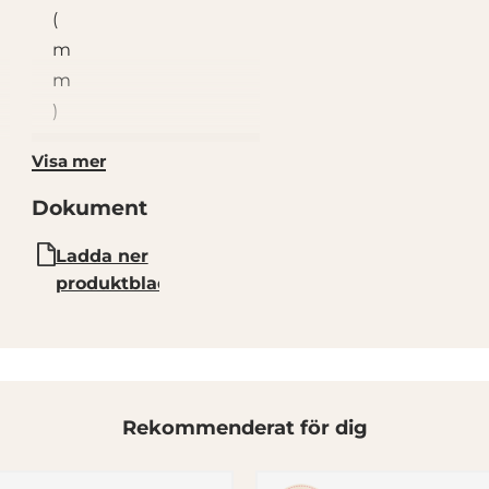
(
m
m
)
H
150
Visa mer
öj
Dokument
d
(
Ladda ner
m
produktblad
m
)
In
565
n
Rekommenderat för dig
er
m