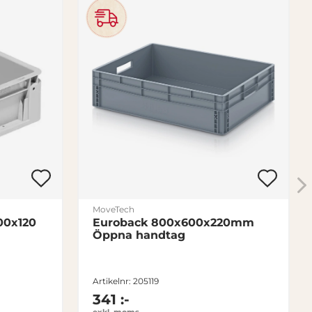
MoveTech
00x120
Euroback 800x600x220mm
Öppna handtag
Artikelnr: 205119
341 :-