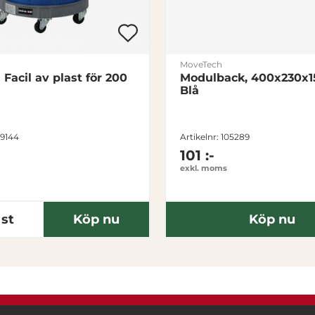
H
öj
d
(
MoveTech
a Facil av plast för 200
Modulback, 400x230x
m
Blå
m
)
69144
Artikelnr: 105289
V
29
101 :-
exkl. moms
ol
y
m
st
Köp nu
Köp nu
(L
)
E
1.07
g