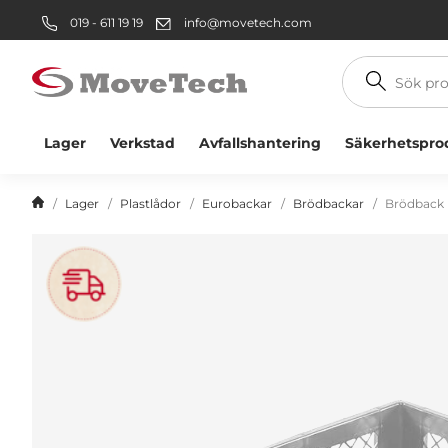
019 - 611 19 19
info@movetech.com
Sök
produkt
Lager
Verkstad
Avfallshantering
Säkerhetspro
Lager
Plastlådor
Eurobackar
Brödbackar
Brödback 