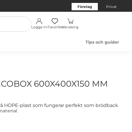
Företag
Privat
Logga In
Favoriter
Varukorg
Tips och guider
COBOX 600X400X150 MM
 grå HDPE-plast som fungerar perfekt som brödback
material.