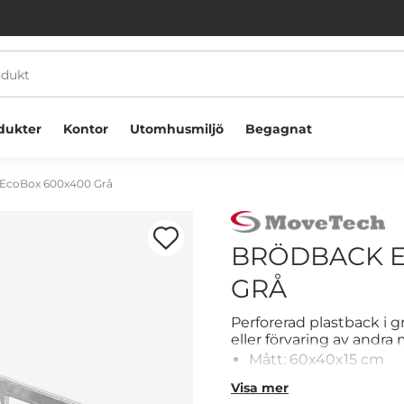
dukter
Kontor
Utomhusmiljö
Begagnat
EcoBox 600x400 Grå
BRÖDBACK E
GRÅ
Välkommen! Välj hur du vill handla:
Perforerad plastback i
eller förvaring av andra 
Mått: 60x40x15 cm
Företag
Privatperson
Livsmedelsgodkänd
Visa mer