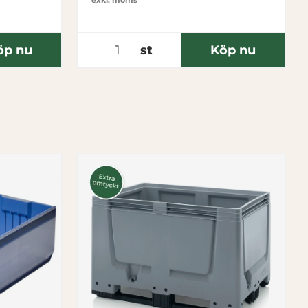
exkl. moms
öp nu
st
Köp nu