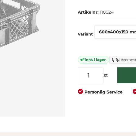
Staplingsbar
Företag
Privat
Handtagshål
Artikelnr:
110024
Variant
Finns i lager
Leveranst
st
Personlig Service