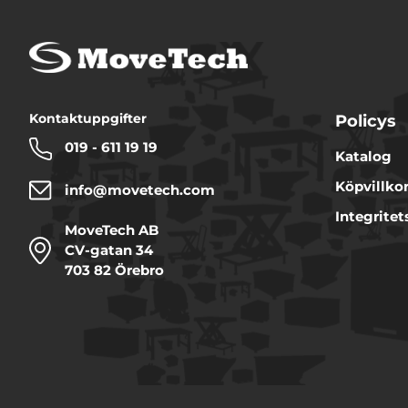
Kontaktuppgifter
Policys
019 - 611 19 19
Katalog
Köpvillko
info@movetech.com
Integritet
MoveTech AB
CV-gatan 34
703 82 Örebro
Denna webbplats använde
Vi använder enhetsidentifie
funktioner för sociala medi
annan information från din
samarbetar med. Dessa kan