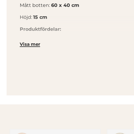
Mått botten:
60 x 40 cm
Höjd:
15 cm
Produktfördelar:
Slät botten
Visa mer
Handtagshål
God ventilation
Lätthanterlig
Släpper ut vätska
Anpassad för rullbanor
Staplingsbar
Klarar temperaturer mellan -40°C och 50°C
Livsmedelsgodkänd
Återvinningsbar (återvinningskod: 2 HDPE)
Materialets egenskaper
Brödbacken är producerad i HDPE plast (high