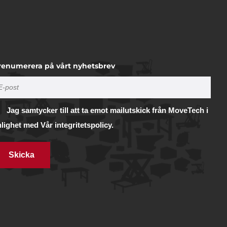
renumerera på vårt nyhetsbrev
Jag samtycker till att ta emot mailutskick från MoveTech i
nlighet med
Vår integritetspolicy.
Skicka
Tillåt alla
illhandahålla
ifierare och
Tillåt urval
vi
 du har