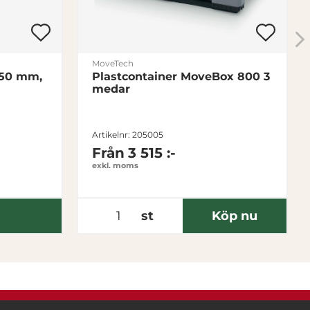
MoveTech
150 mm,
Plastcontainer MoveBox 800 3
medar
Artikelnr: 205005
Från
3 515 :-
exkl. moms
st
Köp nu