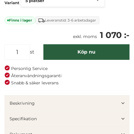
Variant
Finns i lager
Leveranstid: 3-6 arbetsdagar
1 070 :-
exkl. moms
st
Köp nu
Personlig Service
Återanvändningsgaranti
Snabb & säker leverans
Denna webbplats använder cookies
Beskrivning
Vi använder enhetsidentifierare för att anpassa innehållet
och annonserna till användarna, tillhandahålla funktioner
Specifikation
för sociala medier och analysera vår trafik. Vi
vidarebefordrar även sådana identifierare och annan
information från din enhet till de sociala medier och