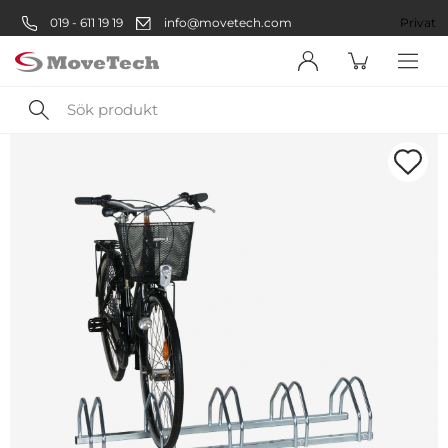
019 - 611 19 19
info@movetech.com
Företag
Privat
Sök
produkt
Välkommen! Välj hur du vill
handla:
Företag
Företag
Privatperson
Privat