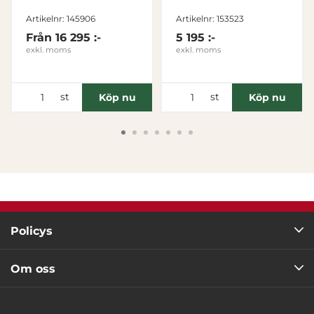
hjul
Tillåt alla
Artikelnr: 145906
Artikelnr: 153523
Från
16 295 :-
5 195 :-
exkl. moms
exkl. moms
Tillåt urval
Avvisa
st
st
Köp nu
Köp nu
Policys
Om oss