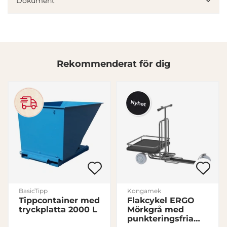
Dokument
annons- och analysföretag som vi samarbetar med.
Dessa kan i sin tur kombinera informationen med annan
information som du har tillhandahållit eller som de har
samlat in när du har använt deras tjänster.
Rekommenderat för dig
Samtyckesval
Nödvändig
Inställningar
Statistik
Marknadsföring
BasicTipp
Kongamek
Tippcontainer med
Flakcykel ERGO
Visa detaljer
tryckplatta 2000 L
Mörkgrå med
punkteringsfria