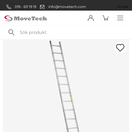
019 - 611 19 19
info@movetech.com
Företag
Privat
Sök
produkt
Välkommen! Välj hur du vill
handla:
Företag
Företag
Privatperson
Privat