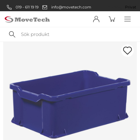
019 - 611 19 19
info@movetech.com
Företag
Privat
Sök
produkt
Välkommen! Välj hur du vill
handla:
Företag
Företag
Privatperson
Privat