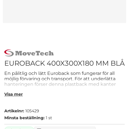
EUROBACK 400X300X180 MM BLÅ
En pålitlig och lätt Euroback som fungerar för all
möjlig förvaring och transport. För att underlätta
hanteringen förser denna plastback med kanter
och handtagsgrepp. Botten är plant vilket gör att
Visa mer
backen fungerar fint på rullbanor. Dess släta insida
och raka hörn möjliggör för effektiv och stabil
förvaring.
Artikelnr:
105429
Minsta beställning:
1 st