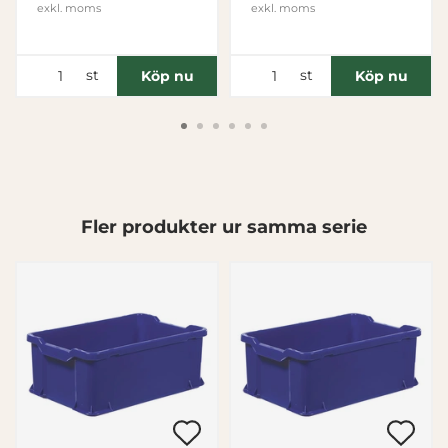
exkl. moms
exkl. moms
Inställningar
st
st
Köp nu
Köp nu
Statistik
Marknadsföring
Fler produkter ur samma serie
Visa detaljer
Tillåt alla
Tillåt urval
Avvisa