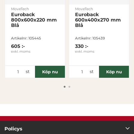
MoveTech
MoveTech
Euroback
Euroback
800x600x220 mm
600x400x270 mm
Blå
Blå
Artikelnr: 105445
Artikelnr: 105439
605 :-
330 :-
exkl. moms
exkl. moms
st
st
Köp nu
Köp nu
Policys