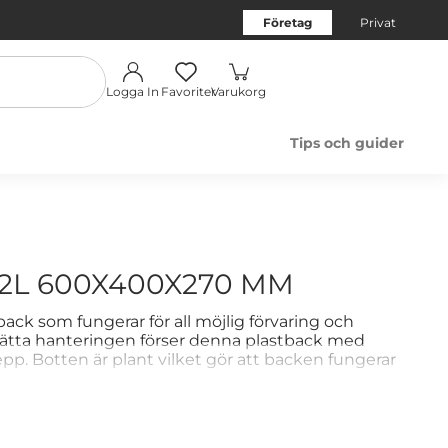
Företag
Privat
Logga In
Favoriter
Varukorg
Tips och guider
2L 600X400X270 MM
oback som fungerar för all möjlig förvaring och
rlätta hanteringen förser denna plastback med
p. Botten är plant vilket gör att backen fungerar
läta insida och raka hörn möjliggör för effektiv och