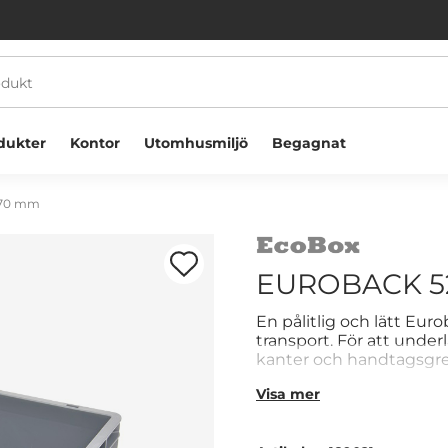
dukter
Kontor
Utomhusmiljö
Begagnat
270 mm
EUROBACK 5
En pålitlig och lätt Eur
transport. För att unde
Välkommen! Välj hur du vill handla:
kanter och handtagsgrep
fint på rullbanor. Dess s
Visa mer
stabil förvaring.
Företag
Privatperson