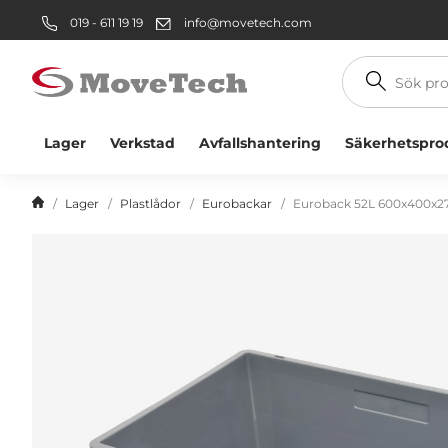
019 - 611 19 19
info@movetech.com
Sök
produkt
Lager
Verkstad
Avfallshantering
Säkerhetspro
Lager
Plastlådor
Eurobackar
Euroback 52L 600x400x