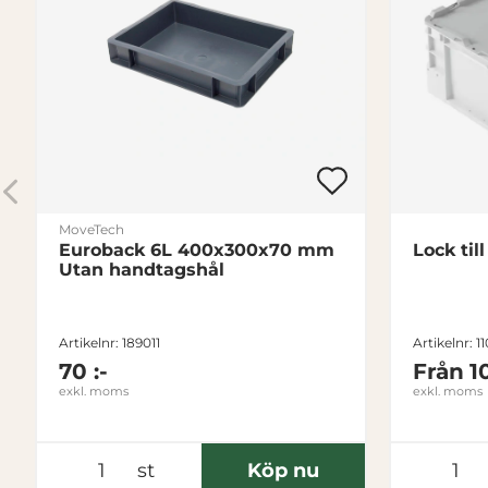
MoveTech
Euroback 6L 400x300x70 mm
Lock ti
Utan handtagshål
Artikelnr: 189011
Artikelnr: 1
70 :-
Från
1
exkl. moms
exkl. moms
st
Köp nu