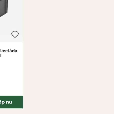
plastlåda
d
öp nu