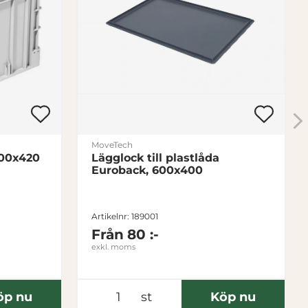
MoveTech
00x420
Lägglock till plastlåda
Euroback, 600x400
Artikelnr: 189001
Från
80 :-
exkl. moms
öp nu
st
Köp nu