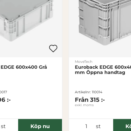
MoveTech
ll EDGE 600x400 Grå
Euroback EDGE 600x4
mm Öppna handtag
10017
Artikelnr: 110014
06 :-
Från
315 :-
exkl. moms
st
Köp nu
st
K