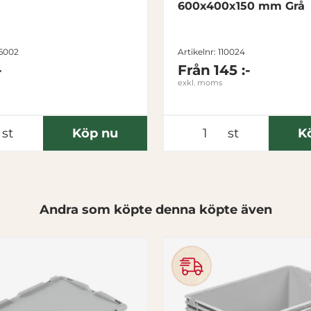
600x400x150 mm Grå
16002
Artikelnr: 110024
-
Från
145 :-
exkl. moms
st
Köp nu
st
K
Andra som köpte denna köpte även