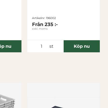
Artikelnr: 196002
Från
235 :-
exkl. moms
öp nu
st
Köp nu