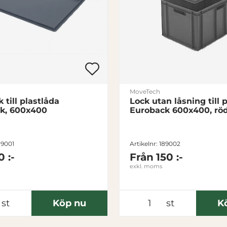
MoveTech
 till plastlåda
Lock utan låsning till 
k, 600x400
Euroback 600x400, rö
89001
Artikelnr: 189002
0 :-
Från
150 :-
exkl. moms
st
Köp nu
st
K