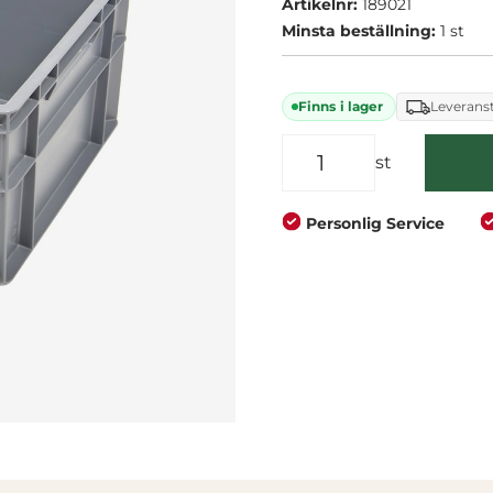
Artikelnr:
189021
Företag
Privat
Minsta beställning:
1 st
Finns i lager
Leveranst
st
Personlig Service