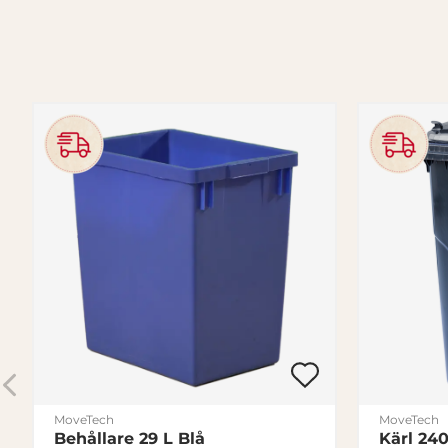
MoveTech
MoveTech
Behållare 29 L Blå
Kärl 240