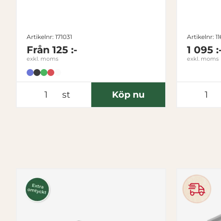
Artikelnr: 171031
Artikelnr: 1
Från
125 :-
1 095 :
exkl. moms
exkl. moms
st
Köp nu