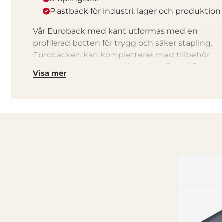
Plastback för industri, lager och produktion
Vår Euroback med kant utformas med en
profilerad botten för trygg och säker stapling.
Eurobacken kan kompletteras med tillbehör
som transportvagn och lock. Den finns i flera
Visa mer
olika storlekar, dessutom i en version tillverkad
av återvunnet material.