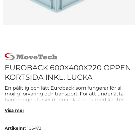
EUROBACK 600X400X220 ÖPPEN
KORTSIDA INKL. LUCKA
En pålitlig och lätt Euroback som fungerar för all
möjlig förvaring och transport. För att underlätta
hanteringen förser denna plastback med kanter
och handtagsgrepp. Botten är plant vilket gör att
Visa mer
backen fungerar fint på rullbanor. Dess släta insida
och raka hörn möjliggör för effektiv och stabil
förvaring.
Artikelnr:
105473