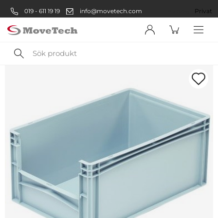
019 - 611 19 19
info@movetech.com
Företag
Privat
Sök
produkt
Välkommen! Välj hur du vill
handla:
Företag
Företag
Privatperson
Privat