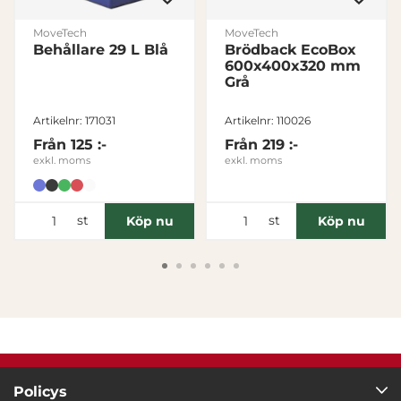
MoveTech
MoveTech
Behållare 29 L Blå
Brödback EcoBox
600x400x320 mm
Grå
Artikelnr: 171031
Artikelnr: 110026
Från
125 :-
Från
219 :-
exkl. moms
exkl. moms
st
st
Köp nu
Köp nu
Policys