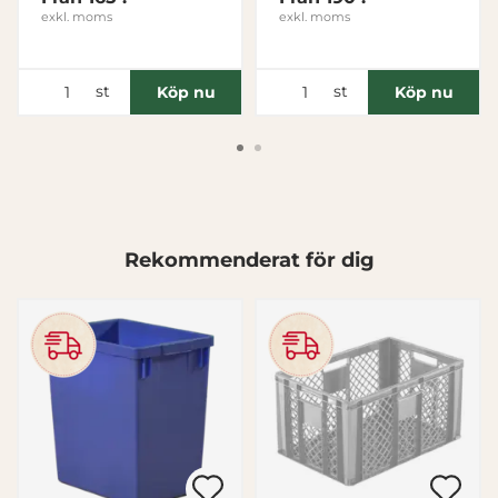
exkl. moms
exkl. moms
Inställningar
st
st
Köp nu
Köp nu
Statistik
Marknadsföring
Rekommenderat för dig
Visa detaljer
Tillåt alla
Tillåt urval
Avvisa