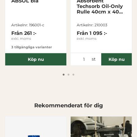
ABSOL blå
Absorbent
Samtyckesval
Techsorb Oil-Only
Nödvändig
Rulle 40cm x 40m
Tjock
Artikelnr: 196001-c
Artikelnr: 210003
Inställningar
Från
261 :-
Från
1 095 :-
exkl. moms
exkl. moms
Statistik
3 tillgängliga varianter
st
Köp nu
Köp nu
Marknadsföring
Visa detaljer
Rekommenderat för dig
Tillåt alla
Tillåt urval