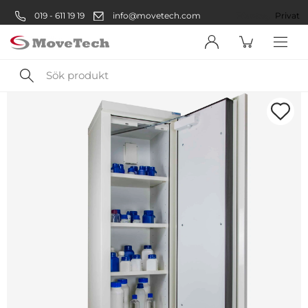
019 - 611 19 19
info@movetech.com
Företag
Privat
Sök
produkt
Välkommen! Välj hur du vill
handla:
Företag
Företag
Privatperson
Privat