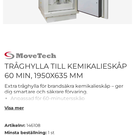
TRÅGHYLLA TILL KEMIKALIESKÅP
60 MIN, 1950X635 MM
Extra tråghylla för brandsäkra kemikalieskåp – ger
dig smartare och säkrare förvaring.
Anpassad för 60-minutersskåp
Upphöjda kanter – fångar upp spill
Visa mer
Artikelnr:
146108
Minsta beställning:
1 st