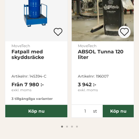
Avvisa
MoveTech
MoveTech
Fatpall med
ABSOL Tunna 120
skyddsräcke
liter
Artikelnr: 145394-C
Artikelnr: 196007
Från
7 980 :-
3 942 :-
exkl. moms
exkl. moms
3 tillgängliga varianter
st
Köp nu
Köp nu