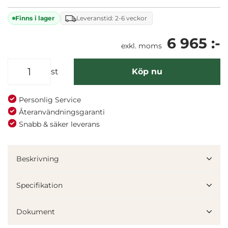
Finns i lager
Leveranstid: 2-6 veckor
6 965 :-
exkl. moms
st
Köp nu
Personlig Service
Återanvändningsgaranti
Snabb & säker leverans
Denna webbplats använder cookies
Beskrivning
Vi använder enhetsidentifierare för att anpassa innehållet
och annonserna till användarna, tillhandahålla funktioner
Specifikation
för sociala medier och analysera vår trafik. Vi
vidarebefordrar även sådana identifierare och annan
Dokument
information från din enhet till de sociala medier och