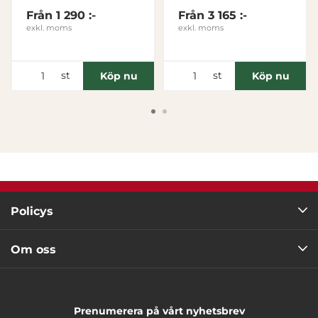
Tillåt alla
Från
1 290 :-
Från
3 165 :-
exkl. moms
exkl. moms
Tillåt urval
st
st
Köp nu
Köp nu
Avvisa
Policys
Om oss
Prenumerera på vårt nyhetsbrev