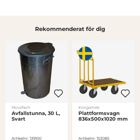
annons- och analysföretag som vi samarbetar med.
Dessa kan i sin tur kombinera informationen med annan
information som du har tillhandahållit eller som de har
samlat in när du har använt deras tjänster.
Rekommenderat för dig
Samtyckesval
Nödvändig
Inställningar
Statistik
Marknadsföring
MoveTech
Kongamek
Avfallstunna, 30 L,
Plattformsvagn
Svart
836x500x1020 mm
Visa detaljer
Artikelnr: 139100
Artikelnr: 153085