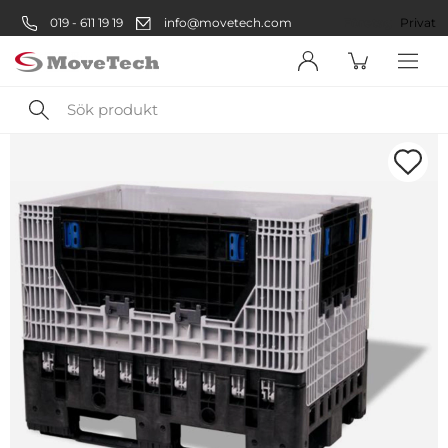
019 - 611 19 19
info@movetech.com
Företag
Privat
Sök
produkt
Välkommen! Välj hur du vill
handla:
Företag
Företag
Privatperson
Privat