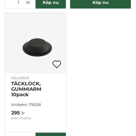
st
Köp nu
Köp nu
MoveTech
TÄCKLOCK,
GUMMIARM
10pack
Artikelnr: 176338
295 :-
exkl. moms