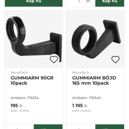
st
Köp nu
Köp nu
MoveTech
MoveTech
GUMMIARM 90GR
GUMMIARM BÖJD
10pack
165 mm 10pack
Artikelnr: 176334
Artikelnr: 176340
195 :-
1 195 :-
exkl. moms
exkl. moms