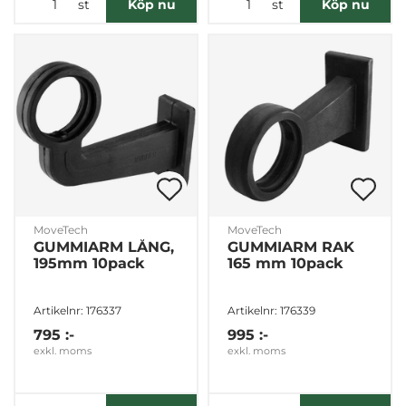
st
st
Köp nu
Köp nu
Dessa kan i sin tur kombinera informationen med annan
information som du har tillhandahållit eller som de har
samlat in när du har använt deras tjänster.
Samtyckesval
Nödvändig
Inställningar
Statistik
MoveTech
MoveTech
GUMMIARM LÅNG,
GUMMIARM RAK
195mm 10pack
165 mm 10pack
Marknadsföring
Artikelnr: 176337
Artikelnr: 176339
795 :-
995 :-
Visa detaljer
exkl. moms
exkl. moms
Tillåt alla