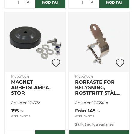
st
st
Köp nu
Köp nu
Tillåt urval
Avvisa
MoveTech
MoveTech
MAGNET
RÖRFÄSTE FÖR
ARBETSLAMPA,
BELYSNING,
STOR
ROSTFRITT STÅL,
Olika storlekar
Artikelnr: 176572
Artikelnr: 176550-c
195 :-
Från
145 :-
exkl. moms
exkl. moms
3 tillgängliga varianter