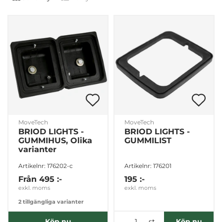
MoveTech
MoveTech
BRIOD LIGHTS -
BRIOD LIGHTS -
GUMMIHUS, Olika
GUMMILIST
varianter
Artikelnr: 176202-c
Artikelnr: 176201
Från
495 :-
195 :-
exkl. moms
exkl. moms
2 tillgängliga varianter
st
Köp nu
Köp nu