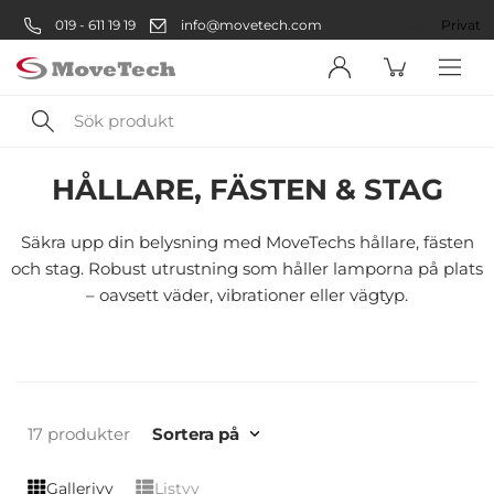
019 - 611 19 19
info@movetech.com
Företag
Privat
Sök
Fordonsdelar
Fordonsbelysning
Tillbehör Fordonsbelysning
produkt
HÅLLARE, FÄSTEN & STAG
Välkommen! Välj hur du vill
handla:
Säkra upp din belysning med MoveTechs hållare, fästen
och stag. Robust utrustning som håller lamporna på plats
– oavsett väder, vibrationer eller vägtyp.
Företag
Företag
Privatperson
17 produkter
Sortera på
Privat
Gallerivy
Listvy