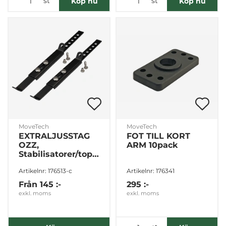
st
st
Köp nu
Köp nu
MoveTech
MoveTech
EXTRALJUSSTAG
FOT TILL KORT
OZZ,
ARM 10pack
Stabilisatorer/topstag
2-PACK, Olika
Artikelnr: 176513-c
Artikelnr: 176341
färger
Från
145 :-
295 :-
exkl. moms
exkl. moms