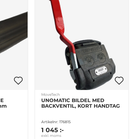
MoveTech
RE
UNOMATIC BILDEL MED
0mm
BACKVENTIL, KORT HANDTAG
Artikelnr: 176815
1 045 :-
exkl. moms