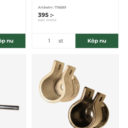
Artikelnr: 176689
395 :-
exkl. moms
öp nu
st
Köp nu