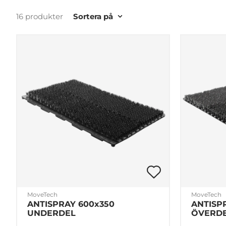
16 produkter
Sortera på
MoveTech
MoveTech
ANTISPRAY 600x350
ANTISP
UNDERDEL
ÖVERD