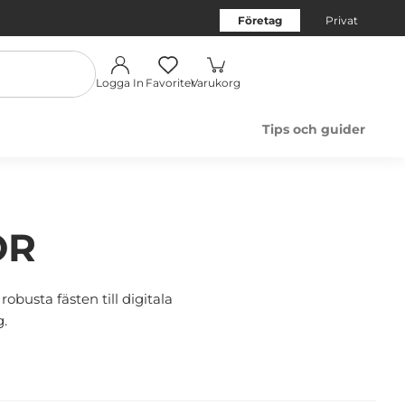
Företag
Privat
Logga In
Favoriter
Varukorg
Tips och guider
ÖR
obusta fästen till digitala
g.