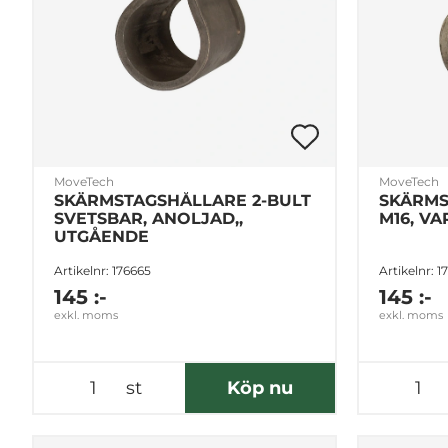
MoveTech
MoveTech
SKÄRMSTAGSHÅLLARE 2-BULT
SKÄRMS
SVETSBAR, ANOLJAD,,
M16, V
UTGÅENDE
Artikelnr: 176665
Artikelnr: 
145 :-
145 :-
exkl. moms
exkl. moms
st
Köp nu