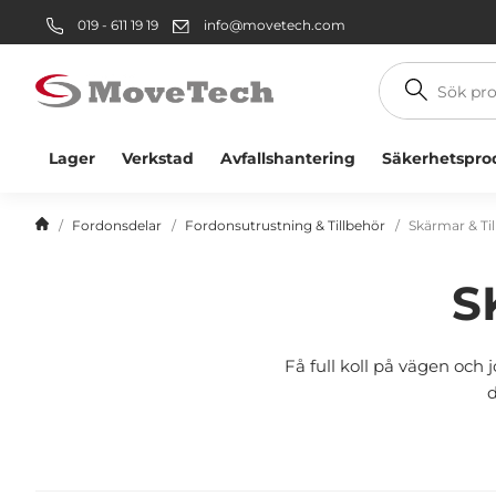
019 - 611 19 19
info@movetech.com
Sök
produkt
Lager
Verkstad
Avfallshantering
Säkerhetspro
Fordonsdelar
Fordonsutrustning & Tillbehör
Skärmar & Ti
S
Få full koll på vägen och 
d