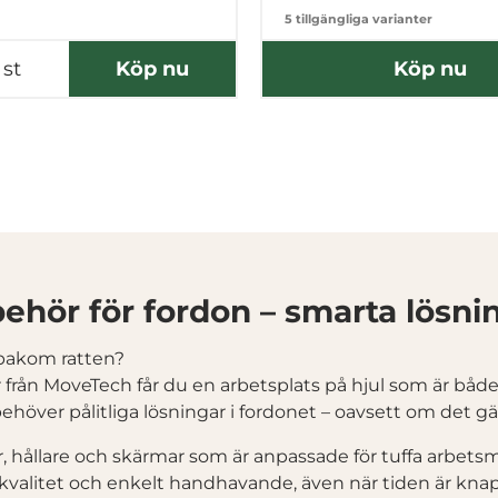
5 tillgängliga varianter
st
Köp nu
Köp nu
behör för fordon – smarta lösni
 bakom ratten?
från MoveTech får du en arbetsplats på hjul som är både 
ehöver pålitliga lösningar i fordonet – oavsett om det gä
ar, hållare och skärmar som är anpassade för tuffa arbetsm
kvalitet och enkelt handhavande, även när tiden är knapp