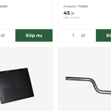
176688
Artikelnr: 176686
45 :-
exkl. moms
st
Köp nu
st
K