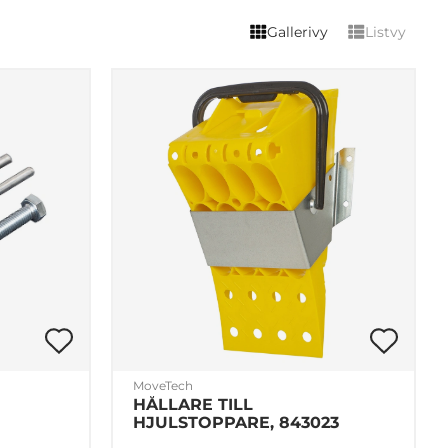
Gallerivy
Listvy
MoveTech
HÅLLARE TILL
HJULSTOPPARE, 843023