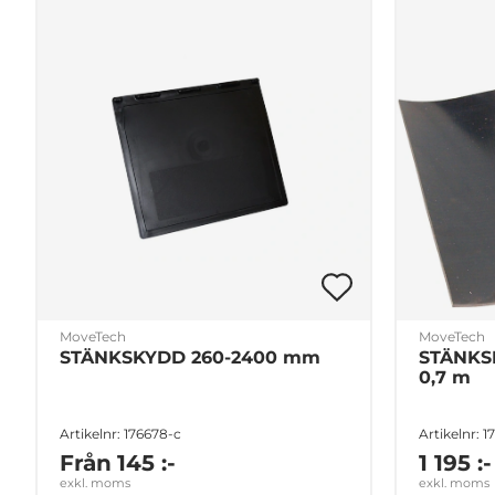
MoveTech
MoveTech
STÄNKSKYDD 260-2400 mm
STÄNKS
0,7 m
Artikelnr: 176678-c
Artikelnr: 1
Från
145 :-
1 195 :-
exkl. moms
exkl. moms