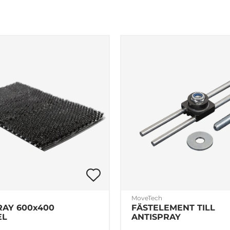
Företag
Privat
MoveTech
RAY 600x400
FÄSTELEMENT TILL
EL
ANTISPRAY