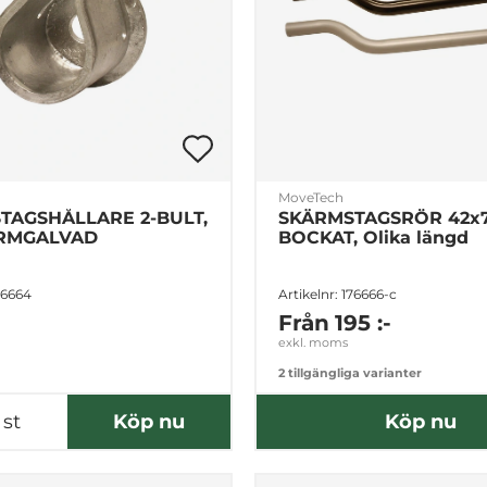
MoveTech
TAGSHÅLLARE 2-BULT,
SKÄRMSTAGSRÖR 42x7
ARMGALVAD
BOCKAT, Olika längd
176664
Artikelnr: 176666-c
Från
195 :-
exkl. moms
2 tillgängliga varianter
st
Köp nu
Köp nu