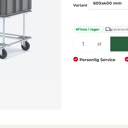
Företag
Privat
Variant
Finns i lager
Leveranst
st
Personlig Service