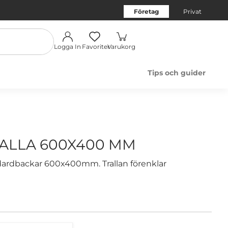
Företag
Privat
Logga In
Favoriter
Varukorg
Tips och guider
ALLA 600X400 MM
andardbackar 600x400mm. Trallan förenklar