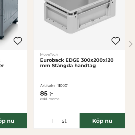
MoveTech
x
Euroback EDGE 300x200x120
er
mm Stängda handtag
Artikelnr: 110001
85 :-
exkl. moms
öp nu
st
Köp nu