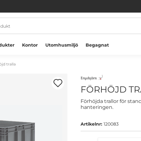
dukter
Kontor
Utomhusmiljö
Begagnat
jd tralla
FÖRHÖJD TR
Förhöjda trallor för st
hanteringen.
Välkommen! Välj hur du vill handla:
Artikelnr:
120083
Företag
Privatperson