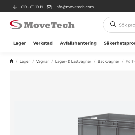
019 - 611 19 19
info@movetech.com
Sök
produkt
Lager
Verkstad
Avfallshantering
Säkerhetspro
Lager
Vagnar
Lager- & Lastvagnar
Backvagnar
Förhö