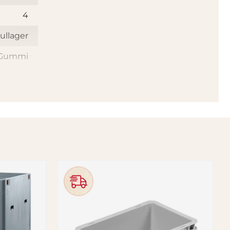
4
ullager
Gummi
35
100