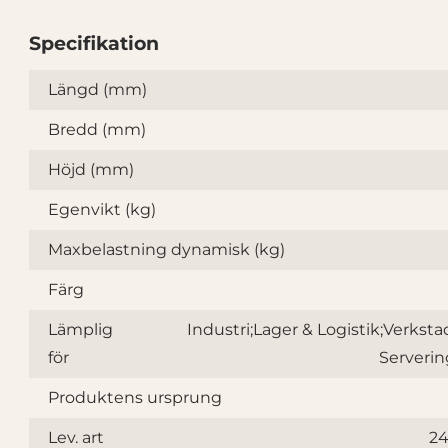
Specifikation
Specifikation
Längd (mm)
Bredd (mm)
Höjd (mm)
Egenvikt (kg)
Maxbelastning dynamisk (kg)
Färg
Lämplig
Industri;Lager & Logistik;Verksta
för
Serverin
Produktens ursprung
Lev. art
24