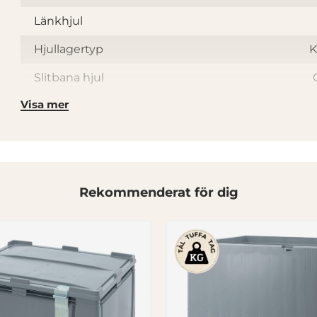
Länkhjul
Hjullagertyp
K
Slitbana hjul
Visa mer
Bredd på slitbana (mm)
Hjuldiameter (mm)
Rekommenderat för dig