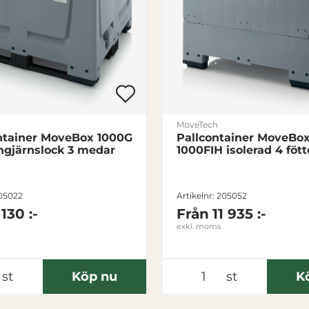
MoveTech
ntainer MoveBox 1000G
Pallcontainer MoveBo
gjärnslock 3 medar
1000FIH isolerad 4 fött
205022
Artikelnr: 205052
 130 :-
Från
11 935 :-
exkl. moms
st
Köp nu
st
K