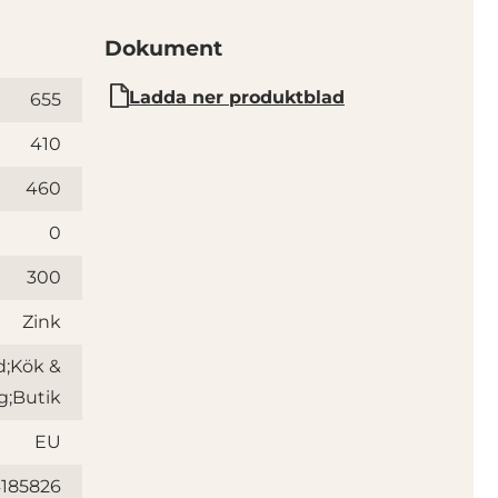
Dokument
Ladda ner produktblad
655
410
460
0
300
Zink
d;Kök &
g;Butik
EU
185826