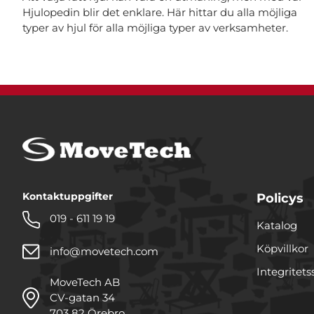
Hjulopedin blir det enklare. Här hittar du alla möjliga
typer av hjul för alla möjliga typer av verksamheter.
Kontaktuppgifter
Policys
019 - 611 19 19
Katalog
Köpvillkor
info@movetech.com
Integritets
MoveTech AB
CV-gatan 34
703 82 Örebro