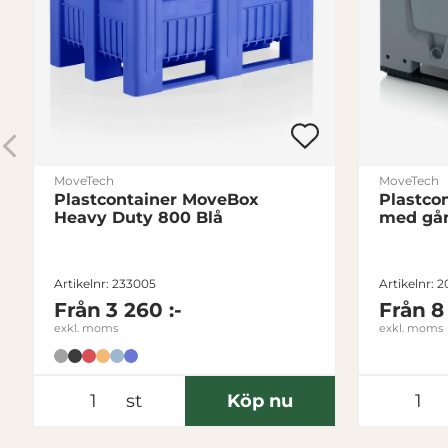
MoveTech
MoveTech
Plastcontainer MoveBox
Plastco
Heavy Duty 800 Blå
med gån
Artikelnr: 233005
Artikelnr: 
Från
3 260 :-
Från
8
exkl. moms
exkl. moms
st
Köp nu