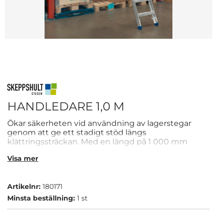
HANDLEDARE 1,0 M
Ökar säkerheten vid användning av lagerstegar
genom att ge ett stadigt stöd längs
klättringssträckan. Med en längd på 1 000 mm
passar handledaren för standardiserade lagerstegar
Visa mer
och monteras utan verktyg, vilket förenklar
installation och eventuell omplacering i lagermiljöer.
Artikelnr:
180171
Minsta beställning:
1 st