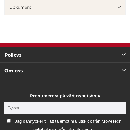
Dokument
Marknadsföring
Visa detaljer
Tillåt alla
Policys
Tillåt urval
Om oss
Avvisa
Prenumerera på vårt nyhetsbrev
Jag samtycker till att ta emot mailutskick från MoveTech i
enlighet med
Vår integritetspolicy.