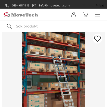
019 - 611 19 19
info@movetech.com
Företag
Privat
Sök
produkt
Välkommen! Välj hur du vill
handla:
Företag
Företag
Privatperson
Privat