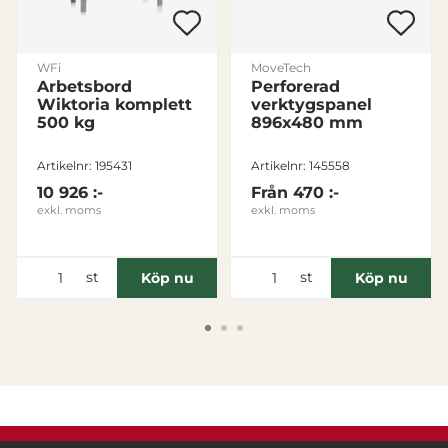
WFi
MoveTech
Arbetsbord
Perforerad
Wiktoria komplett
verktygspanel
500 kg
896x480 mm
Artikelnr: 195431
Artikelnr: 145558
10 926 :-
Från
470 :-
exkl. moms
exkl. moms
st
st
Köp nu
Köp nu