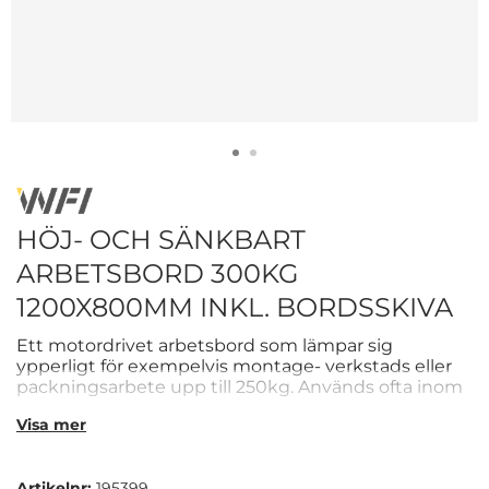
HÖJ- OCH SÄNKBART
ARBETSBORD 300KG
1200X800MM INKL. BORDSSKIVA
Ett motordrivet arbetsbord som lämpar sig
ypperligt för exempelvis montage- verkstads eller
packningsarbete upp till 250kg. Används ofta inom
industri och verkstad där ergonomi och hållbarhet
Visa mer
är av högsta prioritet. Höjden justeras enkelt via en
bordskontroll med en lyfthastighet på 35mm/sek.
Höjden kan justeras från 690mm till 1180mm, vilket
Artikelnr:
195399