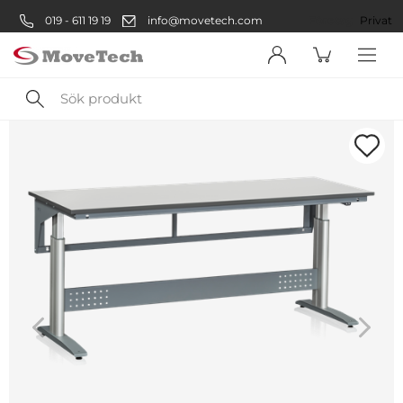
019 - 611 19 19
info@movetech.com
Företag
Privat
Sök
produkt
Välkommen! Välj hur du vill
handla:
Företag
Företag
Privatperson
Privat