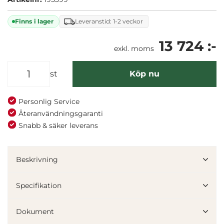
gör att detta arbetsbord passar utmärkt för både
stående och sittande arbete.
Finns i lager
Leveranstid: 1-2 veckor
13 724 :-
exkl. moms
st
Köp nu
Personlig Service
Återanvändningsgaranti
Snabb & säker leverans
Beskrivning
Specifikation
Dokument