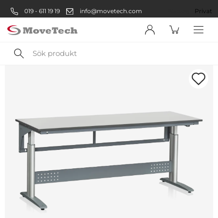
019 - 611 19 19
info@movetech.com
Företag
Privat
Sök
produkt
Välkommen! Välj hur du vill
handla:
Företag
Företag
Privatperson
Privat