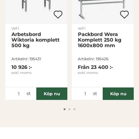
WFi
WFi
Arbetsbord
Packbord Wera
Wiktoria komplett
Komplett 250 kg
500 kg
1600x800 mm
Artikelnr: 195431
Artikelnr: 195426
10 926 :-
Från
23 400 :-
exkl. moms
exkl. moms
st
st
Köp nu
Köp nu