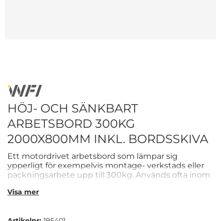
HÖJ- OCH SÄNKBART
ARBETSBORD 300KG
2000X800MM INKL. BORDSSKIVA
Ett motordrivet arbetsbord som lämpar sig
ypperligt för exempelvis montage- verkstads eller
packningsarbete upp till 300kg. Används ofta inom
industri och verkstad där ergonomi och hållbarhet
Visa mer
är av högsta prioritet.
Artikelnr:
195401