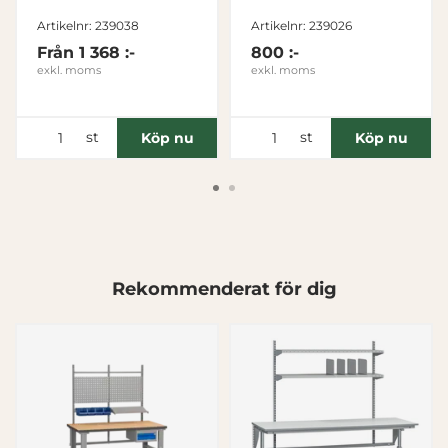
Nödvändig
Artikelnr: 239038
Artikelnr: 239026
Från
1 368 :-
800 :-
Inställningar
exkl. moms
exkl. moms
Statistik
st
st
Köp nu
Köp nu
Marknadsföring
Visa detaljer
Rekommenderat för dig
Tillåt alla
Tillåt urval
Avvisa