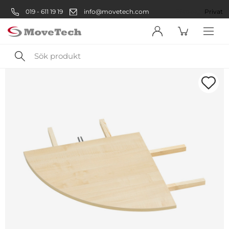
019 - 611 19 19
info@movetech.com
Företag
Privat
Sök
produkt
Välkommen! Välj hur du vill
handla:
Företag
Företag
Privatperson
Privat