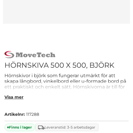
HÖRNSKIVA 500 X 500, BJÖRK
Hörnskivor i björk som fungerar utmärkt för att
skapa långbord, vinkelbord eller u-formade bord på
ett praktiskt och enkelt sätt. Hörnskivorna är till för
en effektiv planering av varje unika bord.
Visa mer
Artikelnr:
117288
Finns i lager
Leveranstid: 3-5 arbetsdagar