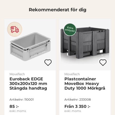
Dessa kan i sin tur kombinera informationen med annan
information som du har tillhandahållit eller som de har
Rekommenderat för dig
samlat in när du har använt deras tjänster.
Samtyckesval
Nödvändig
Inställningar
Statistik
Marknadsföring
MoveTech
MoveTech
Euroback EDGE
Plastcontainer
300x200x120 mm
MoveBox Heavy
Stängda handtag
Duty 1000 Mörkgrå
Visa detaljer
Artikelnr: 110001
Artikelnr: 233008
85 :-
Från
3 350 :-
Tillåt alla
exkl. moms
exkl. moms