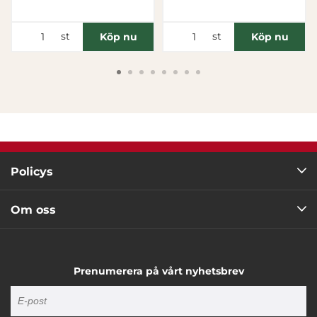
Tillåt urval
st
st
Köp nu
Köp nu
Avvisa
Policys
Om oss
Prenumerera på vårt nyhetsbrev