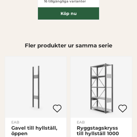
16 tillgängliga varianter
Köp nu
Fler produkter ur samma serie
EAB
EAB
Gavel till hyllställ,
Ryggstagskryss
öppen
till hyllställ 1000