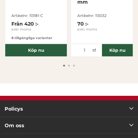
mm
Artikelnr: 113181-C
Artikelnr: 113032
Från
420 :-
70 :-
exkl. moms
exkl. moms
8 tillgängliga varianter
st
Köp nu
Köp nu
Policys
Om oss