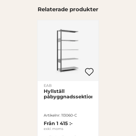
Relaterade produkter
Statistik
Marknadsföring
Visa detaljer
Tillåt alla
EAB
Hyllställ
Tillåt urval
påbyggnadssektion
Avvisa
Artikelnr: 113060-C
Från
1 415 :-
exkl. moms