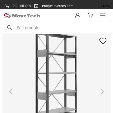
019 - 611 19 19
info@movetech.com
Företag
Privat
Sök
produkt
Välkommen! Välj hur du vill
handla:
Företag
Företag
Privatperson
Privat