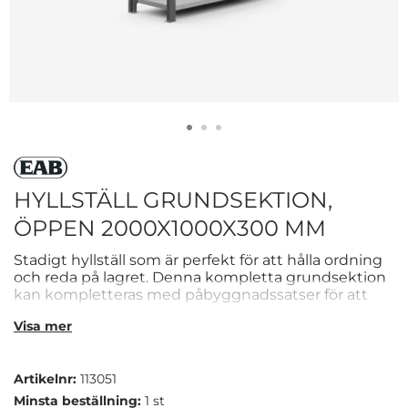
HYLLSTÄLL GRUNDSEKTION,
ÖPPEN 2000X1000X300 MM
Stadigt hyllställ som är perfekt för att hålla ordning
och reda på lagret. Denna kompletta grundsektion
kan kompletteras med påbyggnadssatser för att
bygga ett större hyllsystem. Hyllstället levereras
Visa mer
med hyllor,
öppna gavlar
, ryggkryss, hyllhakar,
skruvar och brickor.
Höjd:
2m
Bredd:
1m
Djup:
30 cm
Artikelnr:
113051
Unik konstruktion med hög stabilitet
Minsta beställning:
1 st