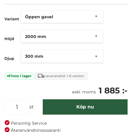
Komplett hyllställ med 5 hyllor
Uppfyller alla säkerhetskrav i den nordiska
standarden
Variant
Höjd
Djup
Finns i lager
Leveranstid: 1-6 veckor
1 885 :-
exkl. moms
st
Köp nu
Personlig Service
Återanvändningsgaranti