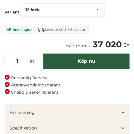
Variant
Finns i lager
Leveranstid: 1-6 veckor
37 020 :-
exkl. moms
st
Köp nu
Personlig Service
Återanvändningsgaranti
Snabb & säker leverans
Denna webbplats använder cookies
Vi använder enhetsidentifierare för att anpassa innehållet
Beskrivning
och annonserna till användarna, tillhandahålla funktioner
för sociala medier och analysera vår trafik. Vi
Specifikation
vidarebefordrar även sådana identifierare och annan