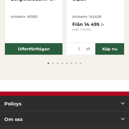
Tillåt alla
Artikelnr: 81080
Artikelnr: 145408
Från
14 495 :-
Tillåt urval
exkl. moms
Avvisa
st
Offertförfrågan
Köp nu
Policys
Om oss