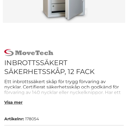
INBROTTSSÄKERT
SÄKERHETSSKÅP, 12 FACK
Ett inbrottssäkert skåp för trygg förvaring av
nycklar. Certifierat säkerhetsskåp och godkänd för
förvaring av 140 nycklar eller nyckelknippor. Har ett
omställningsbart högsäkerhetslås med 2 korta
Visa mer
nycklar. Ger förutom säkerhet också en strukturerad
och praktisk förvaring. Rekommenderat belopp i
olarmat skåp är 30 000 SEK. Detta skåp kan
Artikelnr:
178054
förankras i vägg eller pelare, alternativt stå direkt på
golvet.