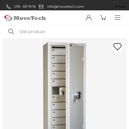
019 - 611 19 19
info@movetech.com
Företag
Privat
Sök
produkt
Välkommen! Välj hur du vill
handla:
Företag
Företag
Privatperson
Privat