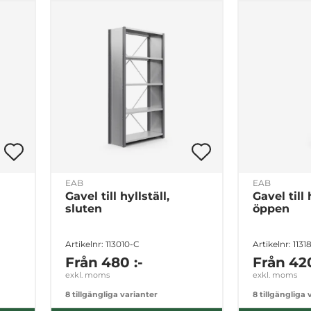
EAB
EAB
Gavel till hyllställ,
Gavel till 
sluten
öppen
Artikelnr: 113010-C
Artikelnr: 1131
Från
480 :-
Från
420
exkl. moms
exkl. moms
8 tillgängliga varianter
8 tillgängliga 