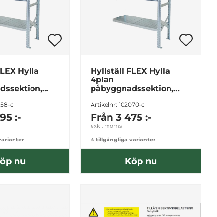
FLEX Hylla
Hyllställ FLEX Hylla
4plan
dssektion,
påbyggnadssektion,
00mm
2104x2400mm
058-c
Artikelnr: 102070-c
95 :-
Från
3 475 :-
exkl. moms
 varianter
4 tillgängliga varianter
öp nu
Köp nu