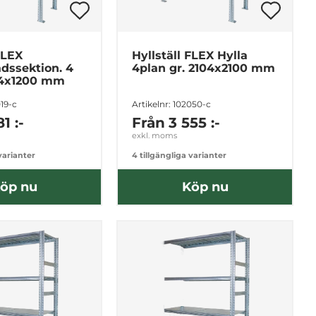
FLEX
Hyllställ FLEX Hylla
dssektion. 4
4plan gr. 2104x2100 mm
04x1200 mm
019-c
Artikelnr: 102050-c
81 :-
Från
3 555 :-
exkl. moms
 varianter
4 tillgängliga varianter
öp nu
Köp nu