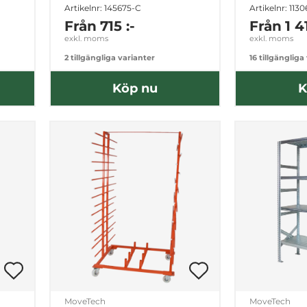
Artikelnr: 145675-C
Artikelnr: 113
Från
715 :-
Från
1 4
exkl. moms
exkl. moms
2 tillgängliga varianter
16 tillgängliga
Köp nu
K
MoveTech
MoveTech