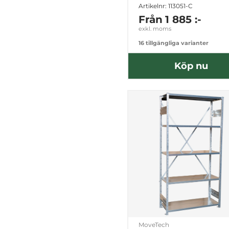
Artikelnr: 113051-C
Från
1 885 :-
exkl. moms
16 tillgängliga varianter
Köp nu
MoveTech