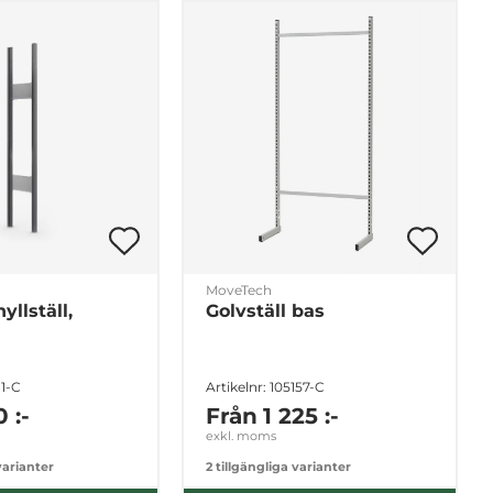
MoveTech
hyllställ,
Golvställ bas
81-C
Artikelnr: 105157-C
 :-
Från
1 225 :-
exkl. moms
varianter
2 tillgängliga varianter