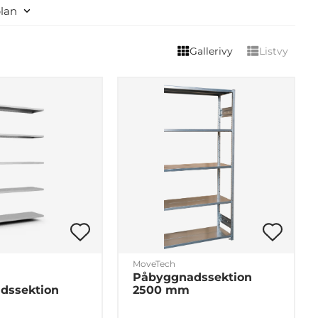
plan
Gallerivy
Listvy
MoveTech
Påbyggnadssektion
dssektion
2500 mm