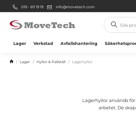
019 - 611 19 19
info@movetech.com
Sök
produkt
Lager
Verkstad
Avfallshantering
Säkerhetspro
Lager
Hyllor & Pallställ
Lagerhyllor
Lagerhyllor används för
arbetet. De skapa