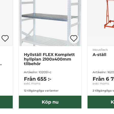
MoveTech
Hyllställ FLEX Komplett
A-ställ
hyllplan 2100x400mm
tllbehör
Artikelnr: 102051-c
Artikelnr: 162
Från
655 :-
Från
6 7
exkl. moms
exkl. moms
12 tillgängliga varianter
2 tillgängliga 
Köp nu
K