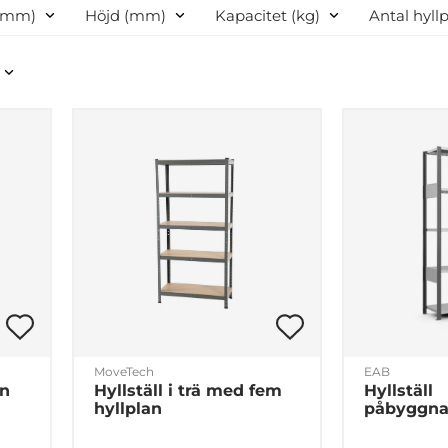
Företag
Privat
(mm)
Höjd (mm)
Kapacitet (kg)
Antal hyll
MoveTech
EAB
on
Hyllställ i trä med fem
Hyllställ
hyllplan
påbyggna