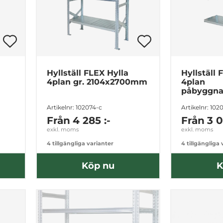
Hyllställ FLEX Hylla
Hyllställ 
4plan gr. 2104x2700mm
4plan
påbyggna
2104x21
Artikelnr: 102074-c
Artikelnr: 102
Från
4 285 :-
Från
3 0
exkl. moms
exkl. moms
4 tillgängliga varianter
4 tillgängliga
Köp nu
K