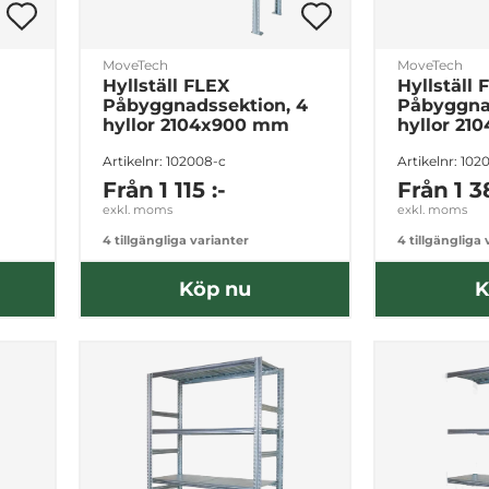
MoveTech
MoveTech
Hyllställ FLEX
Hyllställ 
Påbyggnadssektion, 4
Påbyggna
hyllor 2104x900 mm
hyllor 21
Artikelnr: 102008-c
Artikelnr: 102
Från
1 115 :-
Från
1 3
exkl. moms
exkl. moms
4 tillgängliga varianter
4 tillgängliga
Köp nu
K