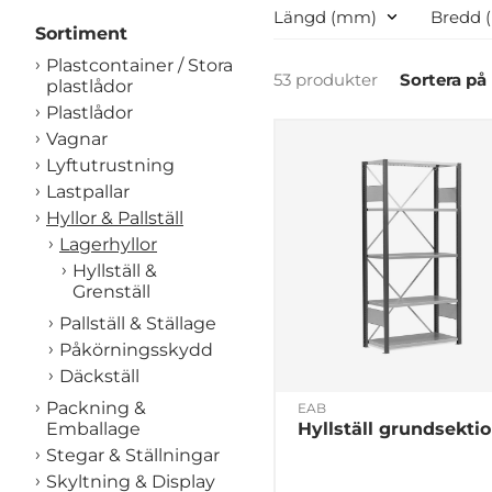
Längd (mm)
Bredd 
Sortiment
Plastcontainer / Stora
53 produkter
Sortera på
plastlådor
Plastlådor
Vagnar
Lyftutrustning
Lastpallar
Hyllor & Pallställ
Lagerhyllor
Hyllställ &
Grenställ
Pallställ & Ställage
Påkörningsskydd
Däckställ
Packning &
EAB
Hyllställ grundsekti
Emballage
Stegar & Ställningar
Skyltning & Display