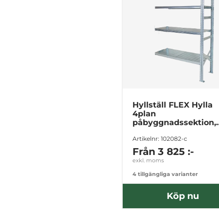
Hyllställ FLEX Hylla
4plan
påbyggnadssektion,
2104x2700mm
Artikelnr: 102082-c
Från
3 825 :-
exkl. moms
4 tillgängliga varianter
Köp nu