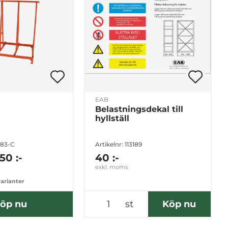
EAB
Belastningsdekal till
hyllställ
083-C
Artikelnr: 113189
50 :-
40 :-
exkl. moms
varianter
öp nu
st
Köp nu