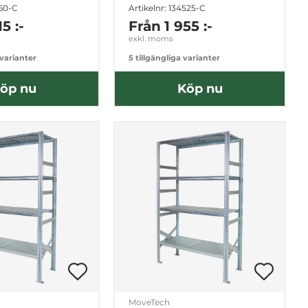
060-C
Artikelnr: 134525-C
15 :-
Från
1 955 :-
exkl. moms
 varianter
5 tillgängliga varianter
öp nu
Köp nu
MoveTech