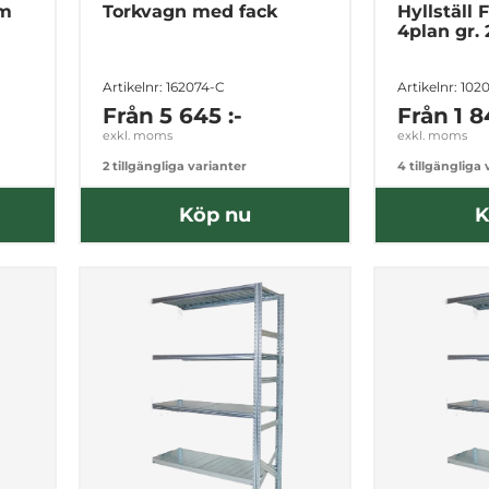
mm
Torkvagn med fack
Hyllställ 
4plan gr.
Artikelnr: 162074-C
Artikelnr: 102
Från
5 645 :-
Från
1 8
exkl. moms
exkl. moms
2 tillgängliga varianter
4 tillgängliga
Köp nu
K