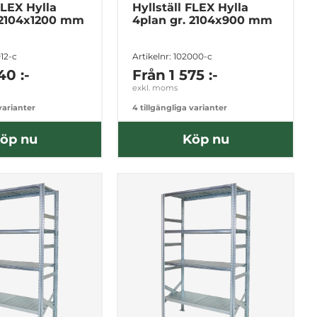
FLEX Hylla
Hyllställ FLEX Hylla
 2104x1200 mm
4plan gr. 2104x900 mm
012-c
Artikelnr: 102000-c
40 :-
Från
1 575 :-
exkl. moms
 varianter
4 tillgängliga varianter
öp nu
Köp nu