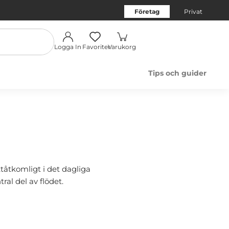
Företag
Privat
Logga In
Favoriter
Varukorg
Tips och guider
tåtkomligt i det dagliga
ral del av flödet.