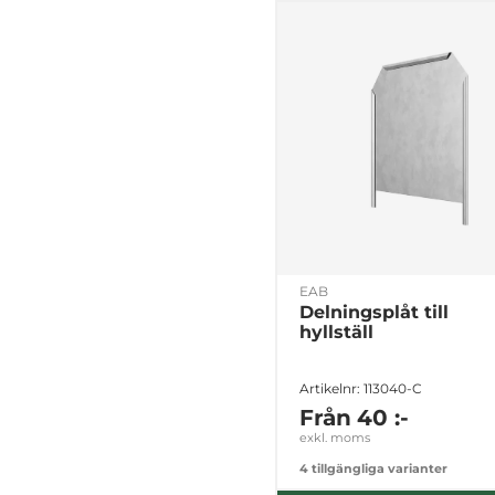
EAB
Delningsplåt till
hyllställ
Artikelnr: 113040-C
Från
40 :-
exkl. moms
4 tillgängliga varianter