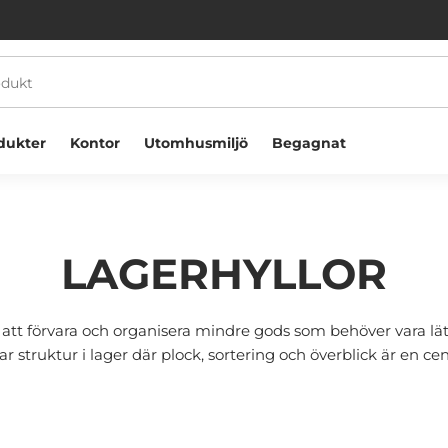
dukter
Kontor
Utomhusmiljö
Begagnat
LAGERHYLLOR
 att förvara och organisera mindre gods som behöver vara lät
Välkommen! Välj hur du vill handla:
r struktur i lager där plock, sortering och överblick är en cent
Företag
Privatperson