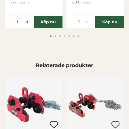
exkl. moms
exkl. moms
Inställningar
st
st
Köp nu
Köp nu
Statistik
Marknadsföring
Relaterade produkter
Visa detaljer
Tillåt alla
Tillåt urval
Avvisa