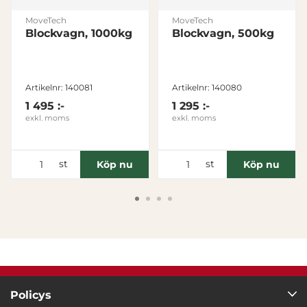
MoveTech
MoveTech
Blockvagn, 1000kg
Blockvagn, 500kg
Artikelnr: 140081
Artikelnr: 140080
1 495 :-
1 295 :-
exkl. moms
exkl. moms
st
st
Köp nu
Köp nu
Policys