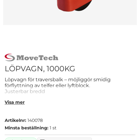
LÖPVAGN, 1000KG
Löpvagn för traversbalk – möjliggör smidig
förflyttning av telfer eller lyftblock.
Justerbar bredd
Kullagrade hjul för lätt gång
Visa mer
Passar I- och H-balkar
Artikelnr:
140078
Minsta beställning:
1 st