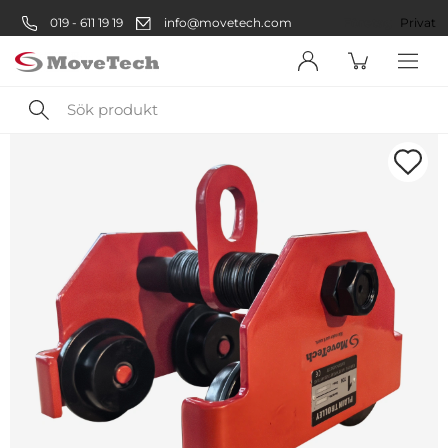
019 - 611 19 19
info@movetech.com
Företag
Privat
Sök
produkt
Välkommen! Välj hur du vill
handla:
Företag
Företag
Privatperson
Privat