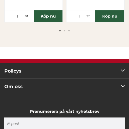
Tillåt urval
st
st
Köp nu
Köp nu
Avvisa
Policys
Om oss
Prenumerera på vårt nyhetsbrev