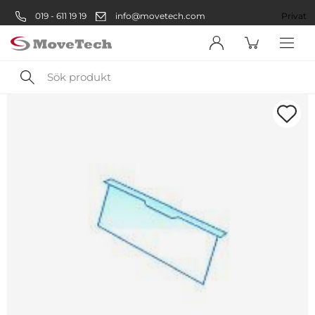
019 - 611 19 19
info@movetech.com
Företag
Privat
Sök
produkt
Välkommen! Välj hur du vill
handla:
Företag
Företag
Privatperson
Privat