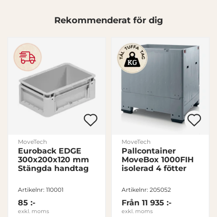
Dessa kan i sin tur kombinera informationen med annan
information som du har tillhandahållit eller som de har
Rekommenderat för dig
samlat in när du har använt deras tjänster.
Samtyckesval
Nödvändig
Inställningar
Statistik
Marknadsföring
MoveTech
MoveTech
Euroback EDGE
Pallcontainer
300x200x120 mm
MoveBox 1000FIH
Stängda handtag
isolerad 4 fötter
Visa detaljer
Artikelnr: 110001
Artikelnr: 205052
85 :-
Från
11 935 :-
Tillåt alla
exkl. moms
exkl. moms