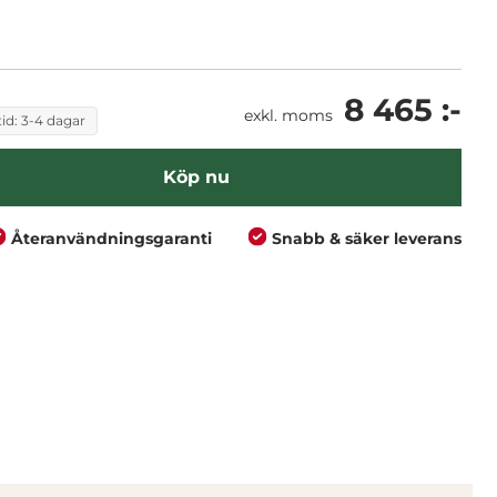
s inom bygg, entreprenad och lantbruk.
8 465 :-
exkl. moms
id: 3-4 dagar
Köp nu
Återanvändningsgaranti
Snabb & säker leverans