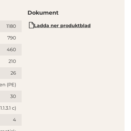
Dokument
Ladda ner produktblad
1180
790
460
210
26
en (PE)
30
.1.3.1 c)
4