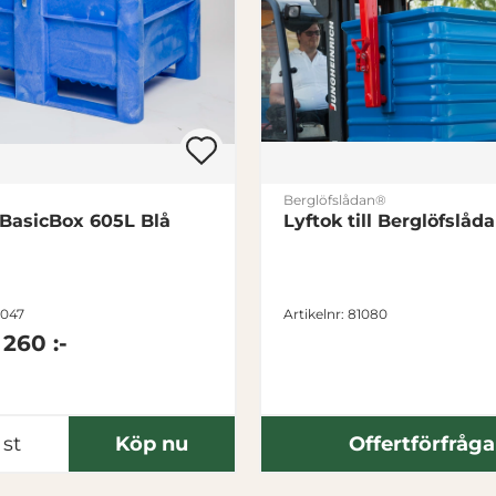
Berglöfslådan®
 BasicBox 605L Blå
Lyftok till Berglöfslåd
1047
Artikelnr: 81080
 260 :-
st
Köp nu
Offertförfråg