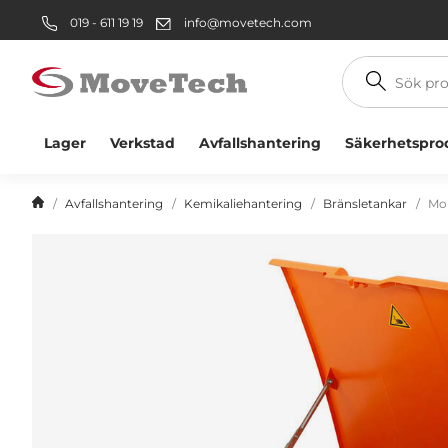
019 - 611 19 19
info@movetech.com
Sök
produkt
Lager
Verkstad
Avfallshantering
Säkerhetspro
Avfallshantering
Kemikaliehantering
Bränsletankar
Mob