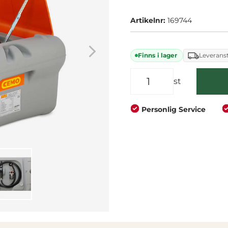
pickup-flak och använd
Företag
Privat
Artikelnr:
169744
Finns i lager
Leveranst
st
Personlig Service