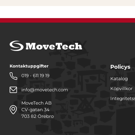
Kontaktuppgifter
Policys
019 - 611 19 19
Katalog
Köpvillkor
info@movetech.com
Integritets
MoveTech AB
CV-gatan 34
703 82 Örebro
Denna webbplats använde