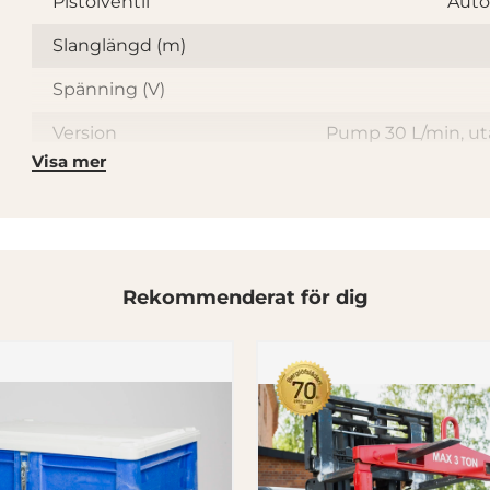
Pistolventil
Auto
Slanglängd (m)
Spänning (V)
Version
Pump 30 L/min, ut
Visa mer
Rekommenderat för dig