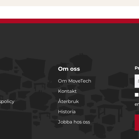
P
Om oss
Om MoveTech
Kontakt
spolicy
Återbruk
e
Historia
Jobba hos oss
r cookies