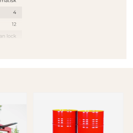
matisk
4
12
an lock