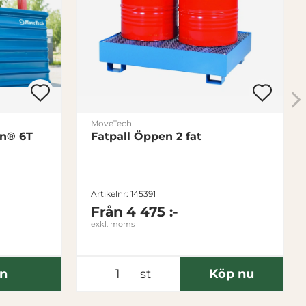
MoveTech
an® 6T
Fatpall Öppen 2 fat
Artikelnr: 145391
Från
4 475 :-
exkl. moms
an
st
Köp nu