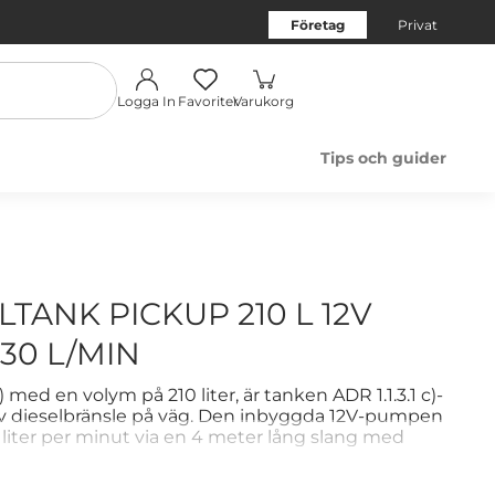
Företag
Privat
Logga In
Favoriter
Varukorg
Tips och guider
LTANK PICKUP 210 L 12V
30 L/MIN
) med en volym på 210 liter, är tanken ADR 1.1.3.1 c)-
av dieselbränsle på väg. Den inbyggda 12V-pumpen
0 liter per minut via en 4 meter lång slang med
vilket möjliggör snabb påfyllning direkt från flaket.
 × 460 mm och en egenvikt på 26 kg passar den för