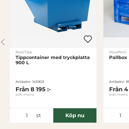
BasicTipp
MoveTech
Tippcontainer med tryckplatta
Pallbox
900 L
Artikelnr: 145903
Artikelnr: 9
Från
8 195 :-
Från
4
exkl. moms
exkl. moms
st
Köp nu