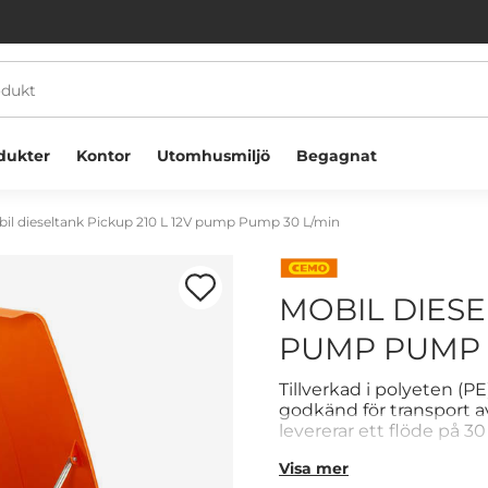
dukter
Kontor
Utomhusmiljö
Begagnat
il dieseltank Pickup 210 L 12V pump Pump 30 L/min
MOBIL DIESE
PUMP PUMP 
Välkommen! Välj hur du vill handla:
Tillverkad i polyeten (PE
godkänd för transport 
levererar ett flöde på 3
Företag
Privatperson
automatisk pistolventil, 
Visa mer
Med måtten 1 180 × 790