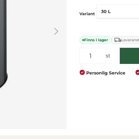
Företag
Privat
Variant
Finns i lager
Leveranst
st
Personlig Service