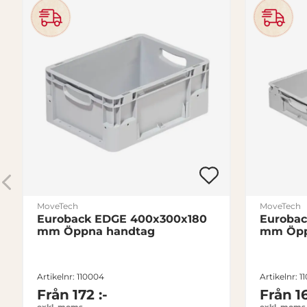
MoveTech
MoveTech
Euroback EDGE 400x300x180
Eurobac
mm Öppna handtag
mm Öpp
Artikelnr: 110004
Artikelnr: 1
Från
172 :-
Från
1