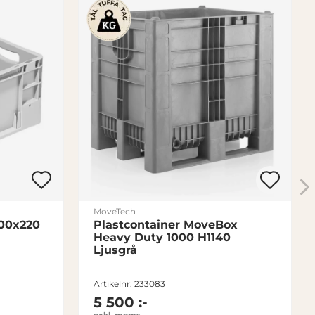
MoveTech
00x220
Plastcontainer MoveBox
Heavy Duty 1000 H1140
Ljusgrå
Artikelnr: 233083
5 500 :-