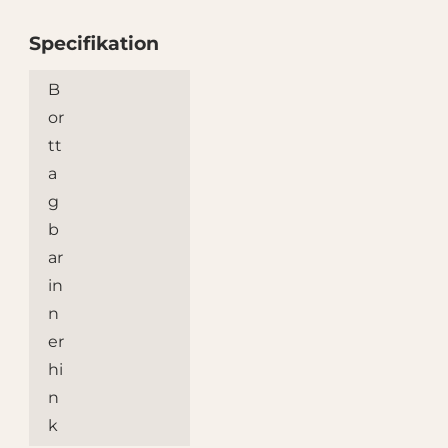
Specifikation
Specifikation
B
Nej
or
tt
a
g
b
ar
in
n
er
hi
n
k