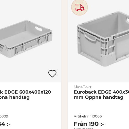
a
p
a
ci
te
t
fö
r
T
Borttagbart
y
självsläckande lock
MoveTech
p
k EDGE 600x400x120
Euroback EDGE 400x3
a
na handtag
mm Öppna handtag
v
lo
10009
Artikelnr: 110006
c
64 :-
Från
190 :-
k