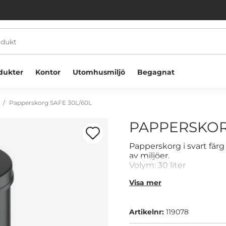
dukter
Kontor
Utomhusmiljö
Begagnat
Papperskorg SAFE 30L/60L
PAPPERSKOR
Papperskorg i svart färg 
av miljöer.
Volym: 30 liter
Färg: Svart
Välkommen! Välj hur du vill handla:
Visa mer
Företag
Privatperson
Artikelnr:
119078