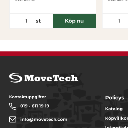
exkl. moms
exkl. moms
st
Köp nu
Kontaktuppgifter
Policys
019 - 611 19 19
Katalog
Köpvillko
info@movetech.com
Integritet