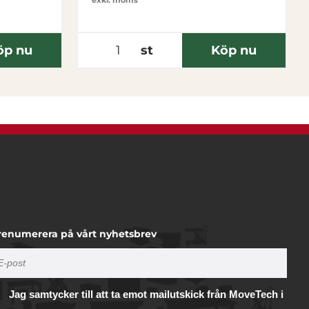
exkl. moms
öp nu
st
Köp nu
renumerera på vårt nyhetsbrev
Jag samtycker till att ta emot mailutskick från MoveTech i