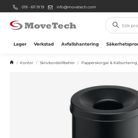
019 - 611 19 19
info@movetech.com
Sök
produkt
Lager
Verkstad
Avfallshantering
Säkerhetspro
Kontor
Skrivbordstillbehör
Papperskorgar & Källsortering