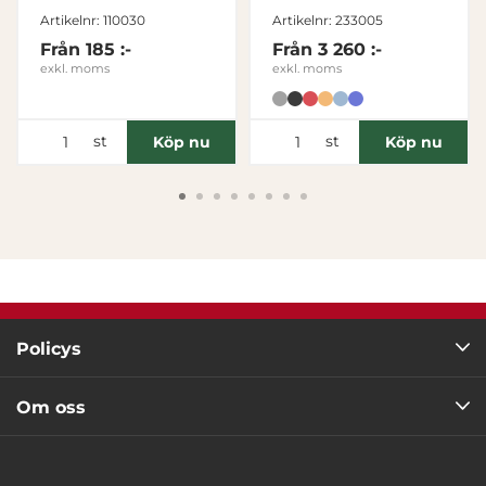
Grön
Tillåt alla
Artikelnr: 110030
Artikelnr: 233005
Från
185 :-
Från
3 260 :-
exkl. moms
exkl. moms
Tillåt urval
st
st
Köp nu
Köp nu
Avvisa
Policys
Om oss