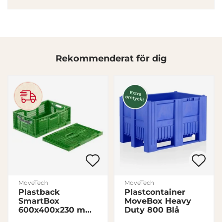
annons- och analysföretag som vi samarbetar med.
Dessa kan i sin tur kombinera informationen med annan
information som du har tillhandahållit eller som de har
samlat in när du har använt deras tjänster.
Rekommenderat för dig
Samtyckesval
Nödvändig
Inställningar
Statistik
Marknadsföring
MoveTech
MoveTech
Plastback
Plastcontainer
SmartBox
MoveBox Heavy
Visa detaljer
600x400x230 mm
Duty 800 Blå
Hopfällbar 46L,