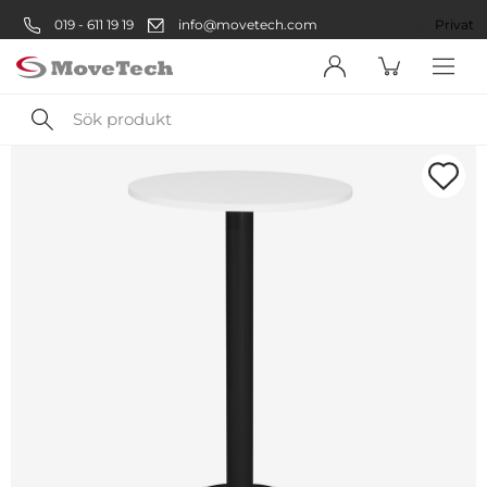
019 - 611 19 19
info@movetech.com
Företag
Privat
Sök
produkt
Välkommen! Välj hur du vill
handla:
Företag
Företag
Privatperson
Privat