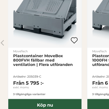
MoveTech
MoveTech
Plastcontainer MoveBox
Plastco
800FVH fällbar med
1000FH f
ventilation | Flera utföranden
utföran
Artikelnr: 205039-C
Artikelnr: 
Från
5 795 :-
Från
6
exkl. moms
exkl. moms
3 tillgängliga varianter
3 tillgängli
Köp nu