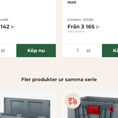
mm
134486
Artikelnr: 153085
 142 :-
Från
3 165 :-
exkl. moms
st
Köp nu
st
K
Fler produkter ur samma serie