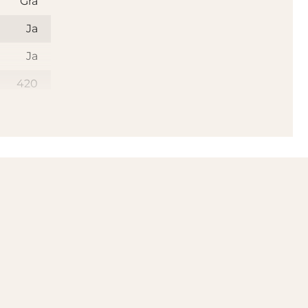
Grå
Ja
Ja
420
tylene)
aterial
EU
Ja
r offert
4 veckor
plats på
å 220 cm