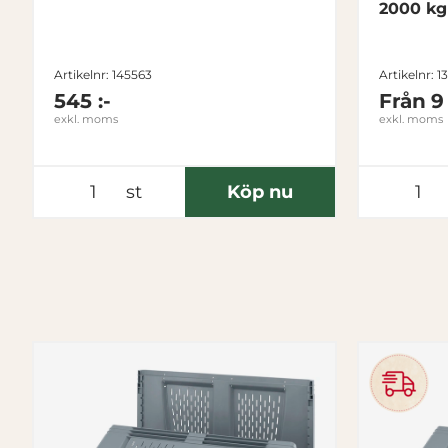
2000 kg
Artikelnr: 145563
Artikelnr: 
545 :-
Från
9
exkl. moms
exkl. moms
st
Köp nu