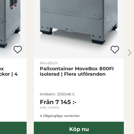
MoveTech
ox
Pallcontainer MoveBox 800FI
r | 4
isolerad | Flera utföranden
Artikelnr: 205048-C
Från
7 145 :-
exkl. moms
4 tillgängliga varianter
Köp nu