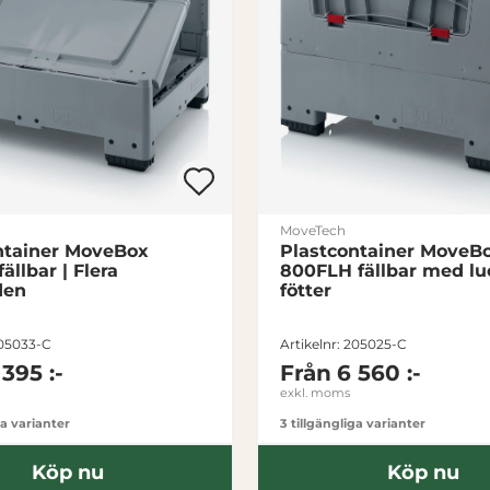
MoveTech
ntainer MoveBox
Plastcontainer MoveB
ällbar | Flera
800FLH fällbar med lucko
den
fötter
205033-C
Artikelnr: 205025-C
 395 :-
Från
6 560 :-
exkl. moms
ga varianter
3 tillgängliga varianter
Köp nu
Köp nu