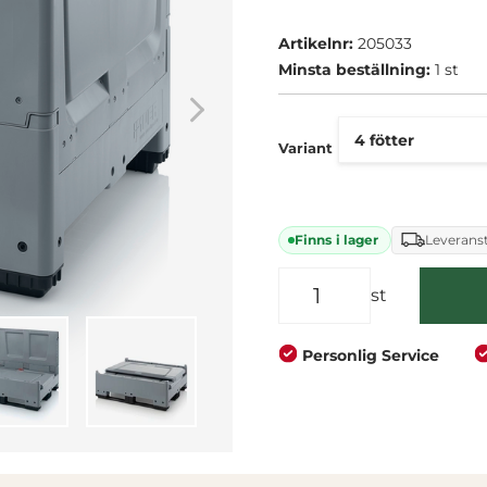
Företag
Privat
Artikelnr:
205033
Minsta beställning:
1 st
Variant
Finns i lager
Leveranst
st
Personlig Service