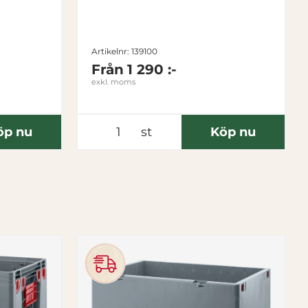
Artikelnr: 139100
Från
1 290 :-
exkl. moms
öp nu
st
Köp nu