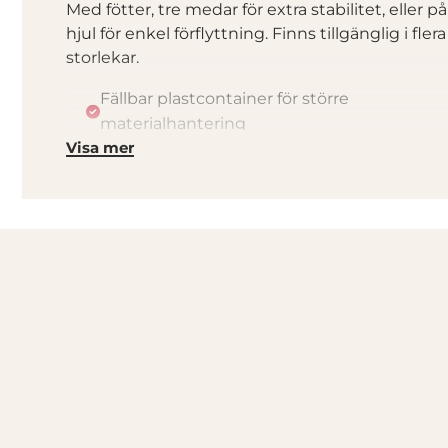
Med fötter, tre medar för extra stabilitet, eller på
hjul för enkel förflyttning. Finns tillgänglig i flera
storlekar.
Fällbar plastcontainer för större
materialhantering
Visa mer
Transporteras med pall- eller gaffeltruck
Finns tillgänglig i flera storlekar och
utföranden
Anpassad efter EURO / ISO mått