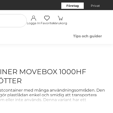
Företag
Privat
Logga In
Favoriter
Varukorg
Tips och guider
INER MOVEBOX 1000HF
ÖTTER
plastcontainer med många användningsområden. Den
gör plastlådan enkel och smidig att transportera
om eller inte används. Denna variant har ett
.