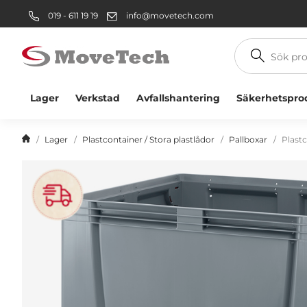
019 - 611 19 19
info@movetech.com
Sök
produkt
Lager
Verkstad
Avfallshantering
Säkerhetspro
Lager
Plastcontainer / Stora plastlådor
Pallboxar
Plast