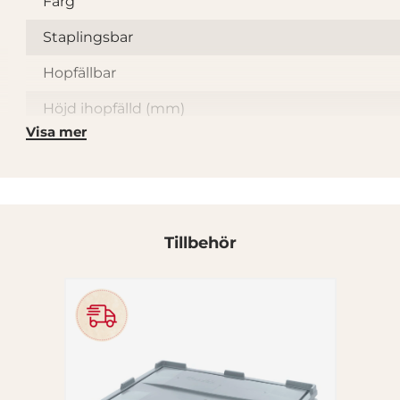
Färg
Staplingsbar
Hopfällbar
Höjd ihopfälld (mm)
Visa mer
Material
HDPE (High Density Polye
Materialursprung
Nym
Produktens ursprung
Tillbehör
Återvinningsbar
Kan beställas med logga/tryck
Ja, begä
Beställningsvara
Ja, 2-
Övrig
Inte lämplig för vätskor. 5st får 
informatio
en full fallhöjd p