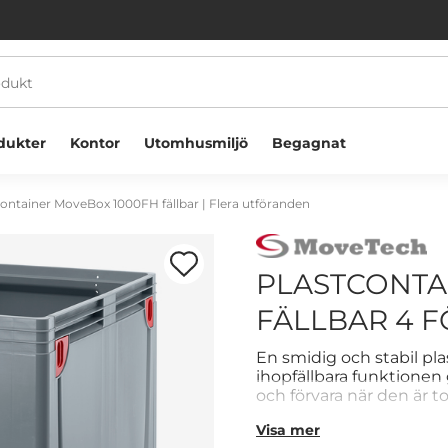
dukter
Kontor
Utomhusmiljö
Begagnat
container MoveBox 1000FH fällbar | Flera utföranden
PLASTCONTA
FÄLLBAR 4 F
Välkommen! Välj hur du vill handla:
En smidig och stabil 
ihopfällbara funktionen 
och förvara när den är t
Företag
Privatperson
underrede med 4 fötter
Visa mer