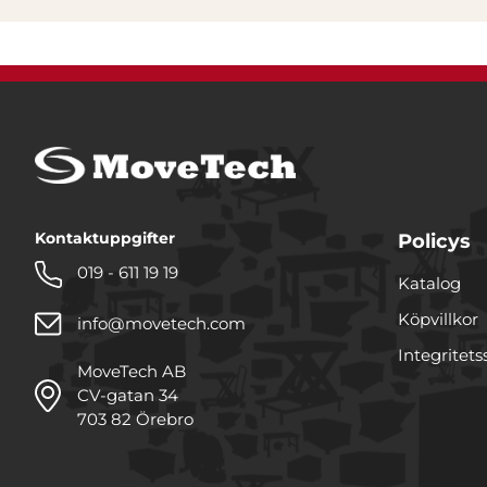
Kontaktuppgifter
Policys
019 - 611 19 19
Katalog
Köpvillkor
info@movetech.com
Integritets
MoveTech AB
CV-gatan 34
703 82 Örebro
Denna webbplats använde