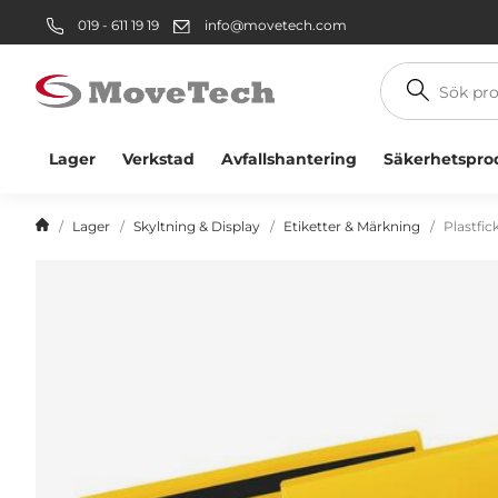
019 - 611 19 19
info@movetech.com
Sök
produkt
Lager
Verkstad
Avfallshantering
Säkerhetspro
Lager
Skyltning & Display
Etiketter & Märkning
Plastfic