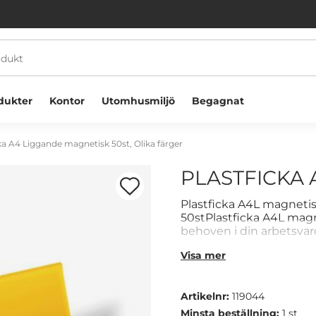
dukter
Kontor
Utomhusmiljö
Begagnat
ka A4 Liggande magnetisk 50st, Olika färger
PLASTFICKA 
Plastficka A4L magnetis
50stPlastficka A4L magn
behoven i din arbetsvar
Praktisk och användarv
Välkommen! Välj hur du vill handla:
Visa mer
Kan användas i många t
Tillverkad i slitstarkt mat
Företag
Privatperson
Artikelnr:
119044
Minsta beställning:
1 st