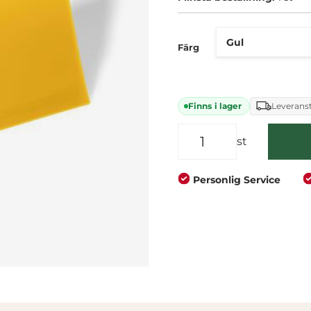
Företag
Privat
Färg
Finns i lager
Leveranst
st
Personlig Service