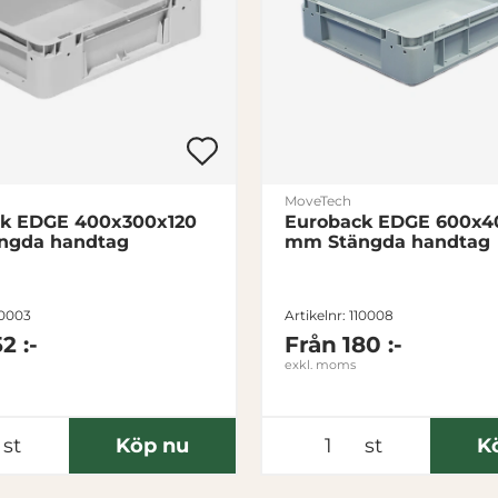
MoveTech
k EDGE 400x300x120
Euroback EDGE 600x4
ngda handtag
mm Stängda handtag
10003
Artikelnr: 110008
2 :-
Från
180 :-
exkl. moms
st
Köp nu
st
K