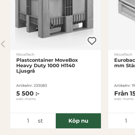
MoveTech
MoveTech
Plastcontainer MoveBox
Eurobac
Heavy Duty 1000 H1140
mm Stä
Ljusgrå
Artikelnr: 233083
Artikelnr: 1
5 500 :-
Från
15
exkl. moms
exkl. moms
st
Köp nu