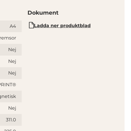
Dokument
Ladda ner produktblad
A4
remsor
Nej
Nej
Nej
RINT®
netisk
Nej
311.0