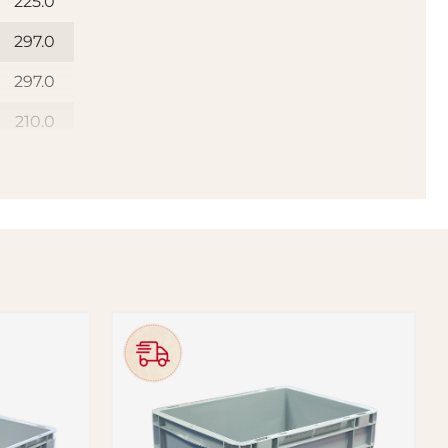
225.0
297.0
297.0
210.0
Gul
Plast
ggande