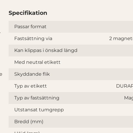
Specifikation
Specifikation
Passar format
.
Fastsättning via
2 magnet
Kan klippas i önskad längd
Med neutral etikett
e
Skyddande flik
Typ av etikett
DURAP
Typ av fastsättning
Mag
Utstansat tumgrepp
Bredd (mm)