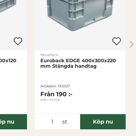
MoveTech
00x120
Euroback EDGE 400x300x220
mm Stängda handtag
Artikelnr: 110007
Från
190 :-
exkl. moms
öp nu
st
Köp nu