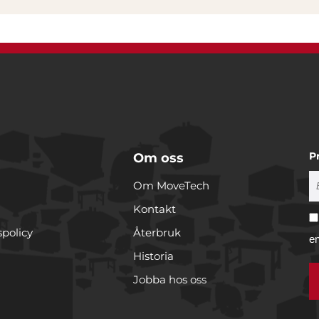
P
Om oss
Om MoveTech
Kontakt
spolicy
Återbruk
e
Historia
Jobba hos oss
r cookies