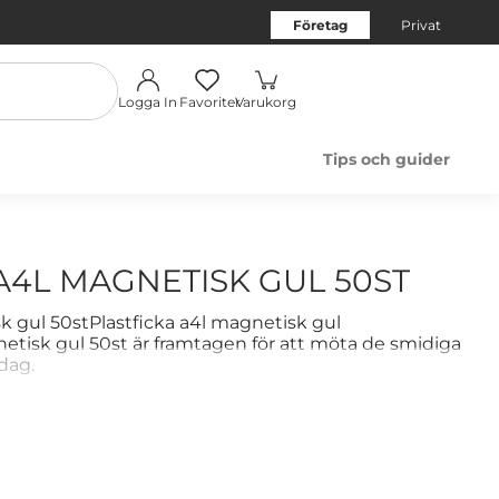
Företag
Privat
Logga In
Favoriter
Varukorg
Tips och guider
A4L MAGNETISK GUL 50ST
k gul 50stPlastficka a4l magnetisk gul
etisk gul 50st är framtagen för att möta de smidiga
dag.
änlig design
yper av arbetsmiljöer
erial: plast