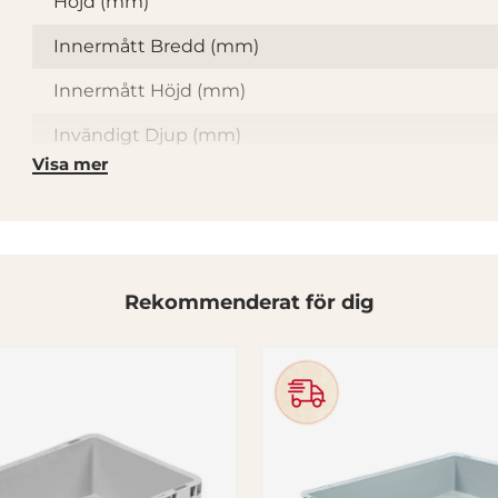
Höjd (mm)
Innermått Bredd (mm)
Innermått Höjd (mm)
Invändigt Djup (mm)
Visa mer
Färg
Material
Format
Li
Rekommenderat för dig