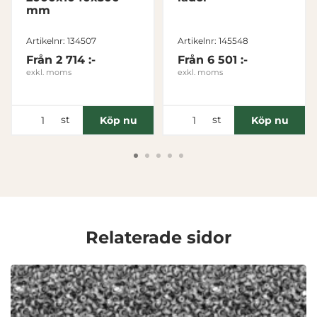
mm
Inställningar
Artikelnr: 134507
Artikelnr: 145548
Statistik
Från
2 714 :-
Från
6 501 :-
exkl. moms
exkl. moms
Marknadsföring
st
st
Köp nu
Köp nu
Visa detaljer
Tillåt alla
Relaterade sidor
Tillåt urval
Avvisa