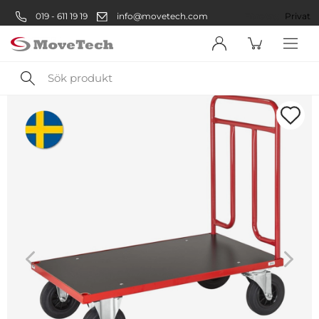
019 - 611 19 19
info@movetech.com
Företag
Privat
Sök
produkt
Välkommen! Välj hur du vill
handla:
Företag
Företag
Privatperson
Privat