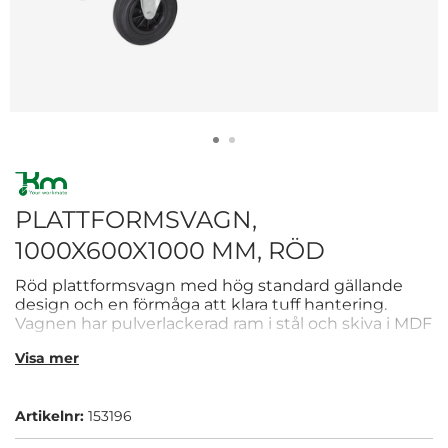
PLATTFORMSVAGN,
1000X600X1000 MM, RÖD
Röd plattformsvagn med hög standard gällande
design och en förmåga att klara tuff hantering.
Vagnen har pulverlackerad ram i stål och skiva i MDF
direktlaminat. Har fyra hjul i massivgummi, varav två
Visa mer
är fasta, med en diameter på 200 mm. Höjden till
flaket är 260 mm och maximal belastning är 500 kg.
Artikelnr:
153196