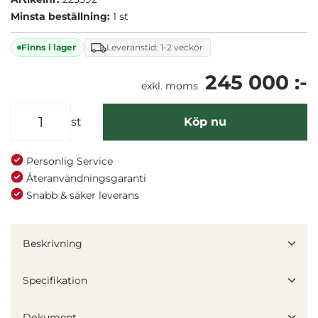
Färg: Svart
Minsta beställning:
1 st
Finns i lager
Leveranstid: 1-2 veckor
245 000 :-
exkl. moms
st
Köp nu
Personlig Service
Återanvändningsgaranti
Snabb & säker leverans
Beskrivning
Specifikation
Dokument