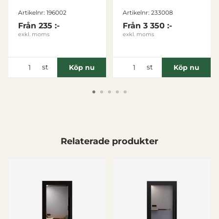
Nödvändig
Artikelnr: 196002
Artikelnr: 233008
Från
235 :-
Från
3 350 :-
Inställningar
exkl. moms
exkl. moms
Statistik
st
st
Köp nu
Köp nu
Marknadsföring
Visa detaljer
Relaterade produkter
Tillåt alla
Tillåt urval
Avvisa