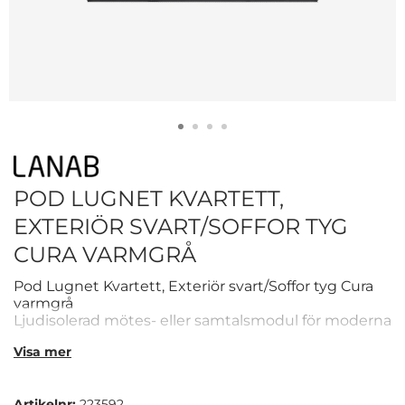
POD LUGNET KVARTETT,
EXTERIÖR SVART/SOFFOR TYG
CURA VARMGRÅ
Pod Lugnet Kvartett, Exteriör svart/Soffor tyg Cura
varmgrå
Ljudisolerad mötes- eller samtalsmodul för moderna
arbetsplatser.
Visa mer
Ljudabsorberande
LED-belysning & fläkt
Möbler ingår
Artikelnr:
223592