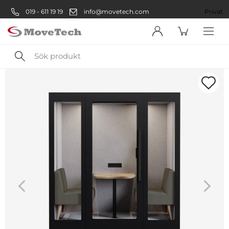
019 - 611 19 19
info@movetech.com
Företag
Privat
Sök
produkt
Välkommen! Välj hur du vill
handla:
Företag
Företag
Privatperson
Privat