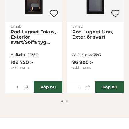
Lanab
Lanab
Pod Lugnet Fokus,
Pod Lugnet Uno,
Exteriör
Exteriör svart
svart/Soffa tyg
Cura varmgrå
Artikelnr: 223591
Artikelnr: 223593
109 750 :-
96 900 :-
exkl. moms
exkl. moms
st
st
Köp nu
Köp nu