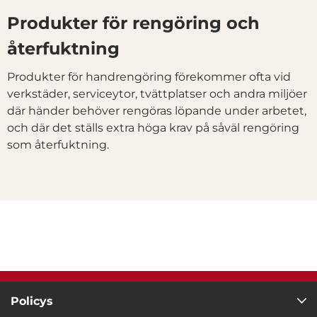
Produkter för rengöring och
Inställningar
återfuktning
Statistik
Produkter för handrengöring förekommer ofta vid
verkstäder, serviceytor, tvättplatser och andra miljöer
Marknadsföring
där händer behöver rengöras löpande under arbetet,
och där det ställs extra höga krav på såväl rengöring
som återfuktning.
Visa detaljer
Tillåt alla
Tillåt urval
Avvisa
Policys