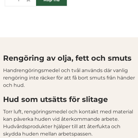
Denna webbplats använder cookies
Vi använder enhetsidentifierare för att anpassa innehållet
Rengöring av olja, fett och smuts
och annonserna till användarna, tillhandahålla funktioner
för sociala medier och analysera vår trafik. Vi
Handrengöringsmedel och tvål används där vanlig
vidarebefordrar även sådana identifierare och annan
rengöring inte räcker för att få bort smuts från händer
information från din enhet till de sociala medier och
och hud.
annons- och analysföretag som vi samarbetar med.
Hud som utsätts för slitage
Dessa kan i sin tur kombinera informationen med annan
information som du har tillhandahållit eller som de har
Torr luft, rengöringsmedel och kontakt med material
samlat in när du har använt deras tjänster.
kan påverka huden vid återkommande arbete.
Samtyckesval
Hudvårdsprodukter hjälper till att återfukta och
Nödvändig
skydda huden mellan arbetspassen.