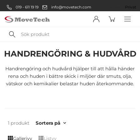
019 - 611 19 19
info@movetech.com
Företag
Privat
Sök
Säkerhetsprodukter
Arbetsskydd
Personlig skyddsutrustnin
produkt
HANDRENGÖRING & HUDVÅRD
Välkommen! Välj hur du vill
handla:
Handrengöring och hudvård hjälper till att hålla händer
rena och huden i bättre skick i miljöer där smuts, olja,
vätskor och kemikalier belastar huden återkommande.
Företag
Företag
Privatperson
1 produkt
Sortera på
Privat
Gallerivy
Listvy