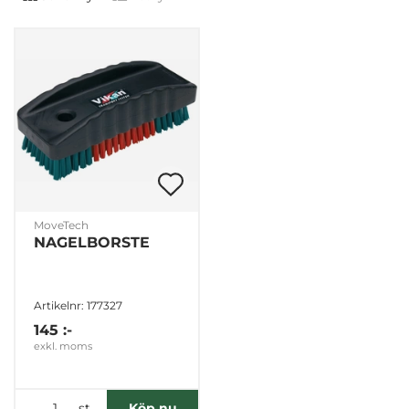
MoveTech
NAGELBORSTE
Artikelnr: 177327
145 :-
exkl. moms
st
Köp nu